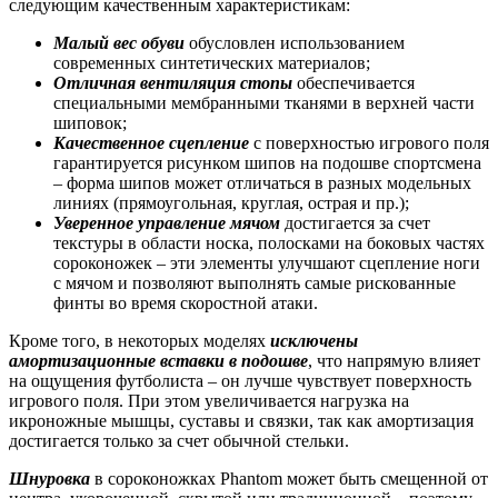
следующим качественным характеристикам:
Малый вес обуви
обусловлен использованием
современных синтетических материалов;
Отличная вентиляция стопы
обеспечивается
специальными мембранными тканями в верхней части
шиповок;
Качественное сцепление
с поверхностью игрового поля
гарантируется рисунком шипов на подошве спортсмена
– форма шипов может отличаться в разных модельных
линиях (прямоугольная, круглая, острая и пр.);
Уверенное управление мячом
достигается за счет
текстуры в области носка, полосками на боковых частях
сороконожек – эти элементы улучшают сцепление ноги
с мячом и позволяют выполнять самые рискованные
финты во время скоростной атаки.
Кроме того, в некоторых моделях
исключены
амортизационные вставки в подошве
, что напрямую влияет
на ощущения футболиста – он лучше чувствует поверхность
игрового поля. При этом увеличивается нагрузка на
икроножные мышцы, суставы и связки, так как амортизация
достигается только за счет обычной стельки.
Шнуровка
в сороконожках Phantom может быть смещенной от