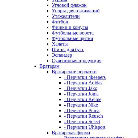
Угловой флажок
Упоры для отжиманий
Утяжелители
Фитбол
Фишки и конусы
Футбольные ворота
Футбольные щитки
Халаты
Шипы для бутс
Эспандер
Сувенирная продукция
Вратарям
Вратарские перчатки
- Перчатки 4keepers
- Перчатки Adidas
- Перчатки Jako
- Перчатки Joma
- Перчатки Kelme
- Перчатки Nike
- Перчатки Puma
- Перчатки Reusch
- Перчатки Select
- Перчатки Uhlsport
Вратарская форма