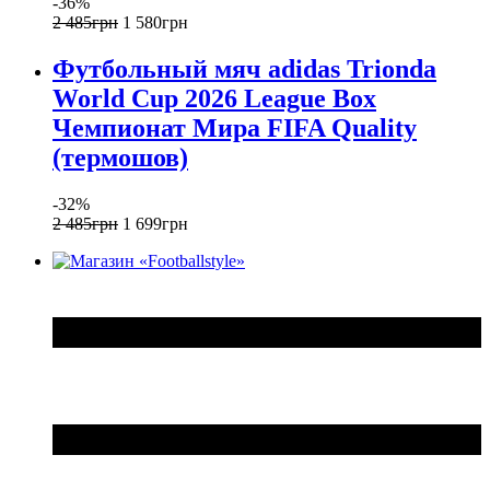
-36%
2 485
грн
1 580
грн
Футбольный мяч adidas Trionda
World Cup 2026 League Box
Чемпионат Мира FIFA Quality
(термошов)
-32%
2 485
грн
1 699
грн