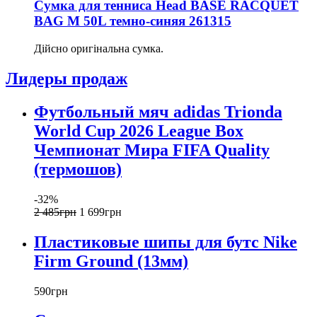
Сумка для тенниса Head BASE RACQUET
BAG M 50L темно-синяя 261315
Дійсно оригінальна сумка.
Лидеры продаж
Футбольный мяч adidas Trionda
World Cup 2026 League Box
Чемпионат Мира FIFA Quality
(термошов)
-32%
2 485
грн
1 699
грн
Пластиковые шипы для бутс Nike
Firm Ground (13мм)
590
грн