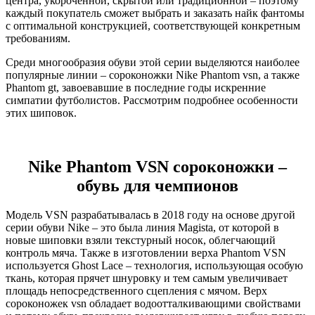
центра, укороченной, скрытой или традиционной – поэтому
каждый покупатель сможет выбрать и заказать найк фантомы
с оптимальной конструкцией, соответствующей конкретным
требованиям.
Среди многообразия обуви этой серии выделяются наиболее
популярные линии – сороконожки Nike Phantom vsn, а также
Phantom gt, завоевавшие в последние годы искренние
симпатии футболистов. Рассмотрим подробнее особенности
этих шиповок.
Nike
Phantom VSN сороконожки
–
обувь для чемпионов
Модель VSN разрабатывалась в 2018 году на основе другой
серии обуви Nike – это была линия Magista, от которой в
новые шиповки взяли текстурный носок, облегчающий
контроль мяча. Также в изготовлении верха Phantom VSN
используется Ghost Lace – технология, использующая особую
ткань, которая прячет шнуровку и тем самым увеличивает
площадь непосредственного сцепления с мячом. Верх
сороконожек vsn обладает водоотталкивающими свойствами