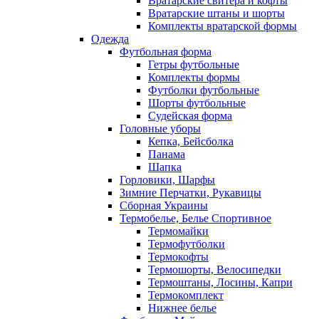
Вратарские свитера и кофты
Вратарские штаны и шорты
Комплекты вратарской формы
Одежда
Футбольная форма
Гетры футбольные
Комплекты формы
Футболки футбольные
Шорты футбольные
Судейская форма
Головные уборы
Кепка, Бейсболка
Панама
Шапка
Горловики, Шарфы
Зимние Перчатки, Рукавицы
Сборная Украины
Термобелье, Белье Спортивное
Термомайки
Термофутболки
Термокофты
Термошорты, Велосипедки
Термоштаны, Лосины, Капри
Термокомплект
Нижнее белье