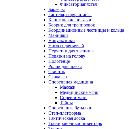
Фиксатор запястья
Барьеры
Гантеля, гиря, штанга
Капитанские повязки
Коврик для тренировок
Координационные лестницы и кольца
Манишки
Напульсники
Насосы для мячей
Перчатки для тренинга
Повязки на голову
Полотенце
Ролик для пресса
Свисток
Скакалка
Спортивная медицина
Массаж
Медицинские мячи
Спреи и мази
Тейпы
Спортивные бутылки
Степ-платформа
Тактическая доска
Тренировочный инвентарь
Турник