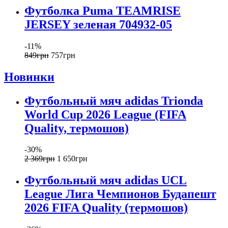
Футболка Puma TEAMRISE
JERSEY зеленая 704932-05
-11%
849
грн
757
грн
Новинки
Футбольный мяч adidas Trionda
World Cup 2026 League (FIFA
Quality, термошов)
-30%
2 369
грн
1 650
грн
Футбольный мяч adidas UCL
League Лига Чемпионов Будапешт
2026 FIFA Quality (термошов)