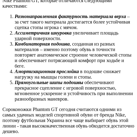
Nike Phantom GT, которые отличаются следующими
качествами:
Разнонаправленная фактурность материала верха
–
за счет такого материала достигается более устойчивая
сцепка стопы игрока с мячом.
Ассиметричная шнуровка
увеличивает площадь
ударной поверхности.
Комбинаторная подошва
, созданная из разных
материалов – именно поэтому обувь в точности
повторяет анатомическое строение человеческой стопы
и обеспечивает потрясающий комфорт при ходьбе и
беге.
Амортизационная прослойка
в подошве снижает
нагрузку на мышцы голени и стопы.
Прямоугольные шипы подошвы
обеспечивают
прекрасное сцепление с игровой поверхностью,
мгновенное ускорение и устойчивость при выполнении
разнообразных маневров.
Сороконожки Phantom GT сегодня считаются одними из
самых удачных моделей спортивной обуви от бренда Nike,
поэтому футбольная Украина все чаще выбирает обувь этой
линии - такая высококачественная обувь обходится достаточно
дешево.