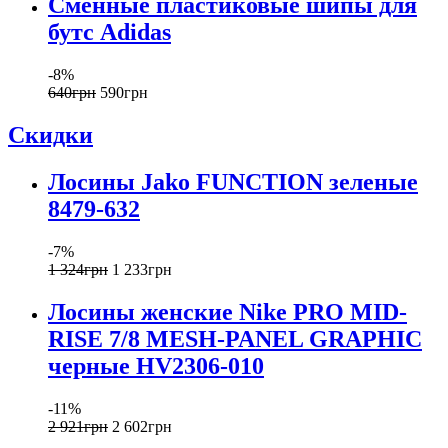
Сменные пластиковые шипы для
бутс Adidas
-8%
640
грн
590
грн
Скидки
Лосины Jako FUNCTION зеленые
8479-632
-7%
1 324
грн
1 233
грн
Лосины женские Nike PRO MID-
RISE 7/8 MESH-PANEL GRAPHIC
черные HV2306-010
-11%
2 921
грн
2 602
грн