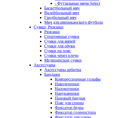
- Футзальные мячи Select
Баскетбольный мяч
Волейбольный мяч
Гандбольный мяч
Мяч для американского футбола
Сумки, Рюкзаки
Рюкзаки
Спортивные сумки
Сумки для мячей
Сумки для обуви
Сумки на пояс
Сумки через плечо
Медицинские сумки
Аксессуары
Аксессуары арбитра
Бандажи
Компрессионные гольфы
Наколенники
Налокотники
Нарукавники
Паховый бандаж
Пояс для спины
Фиксатор бедра
Фиксатор голеностопа
Фиксатор для плеча