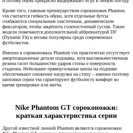
и потому обувь прекрасно выдерживает игру в любую погоду.
Кроме того, главным преимуществом сороконожек Phantom
vsn считается гибкость обуви, хотя отдельные бутсы
снабжаются специальным эластичным, динамическим
фиксатором, чтобы закрепить голеностопный сустав. Такие
модели помечаются дополнительной аббревиатурой DF
(Dynamic Fit) и весьма популярны среди современных
футболистов.
Именно в сороконожках Phantom vsn практически отсутствует
амортизационные детали подошвы, хотя высококачественная
резина гасит большинство ударов стопы о поверхность
стадиона. Небольшие прямоугольные шипы на подошве
обеспечивают снижение нагрузки на стопу – именно поэтому
шиповки серии vsn гарантируют футболисту комфорт во
время тренировки или матча.
Nike
Phantom GT сороконожки
:
краткая характеристика серии
Другой известной линией Phantom являются сороконожки