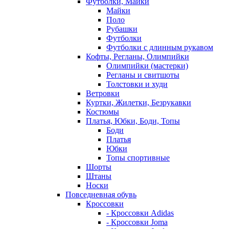
Футболки, Майки
Майки
Поло
Рубашки
Футболки
Футболки с длинным рукавом
Кофты, Регланы, Олимпийки
Олимпийки (мастерки)
Регланы и свитшоты
Толстовки и худи
Ветровки
Куртки, Жилетки, Безрукавки
Костюмы
Платья, Юбки, Боди, Топы
Боди
Платья
Юбки
Топы спортивные
Шорты
Штаны
Носки
Повседневная обувь
Кроссовки
- Кроссовки Adidas
- Кроссовки Joma