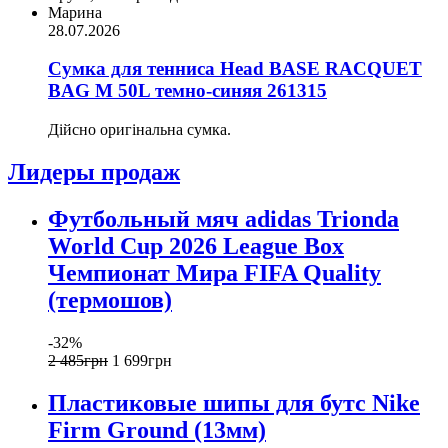
Марина
28.07.2026
Сумка для тенниса Head BASE RACQUET
BAG M 50L темно-синяя 261315
Дійсно оригінальна сумка.
Лидеры продаж
Футбольный мяч adidas Trionda
World Cup 2026 League Box
Чемпионат Мира FIFA Quality
(термошов)
-32%
2 485
грн
1 699
грн
Пластиковые шипы для бутс Nike
Firm Ground (13мм)