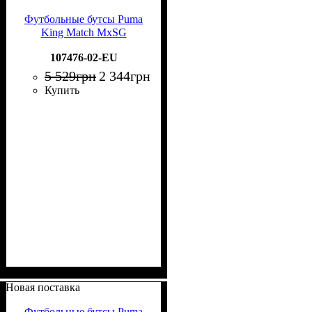
Футбольные бутсы Puma
King Match MxSG
107476-02-EU
5 529
грн
2 344
грн
Купить
Новая поставка
Футбольные бутсы Puma