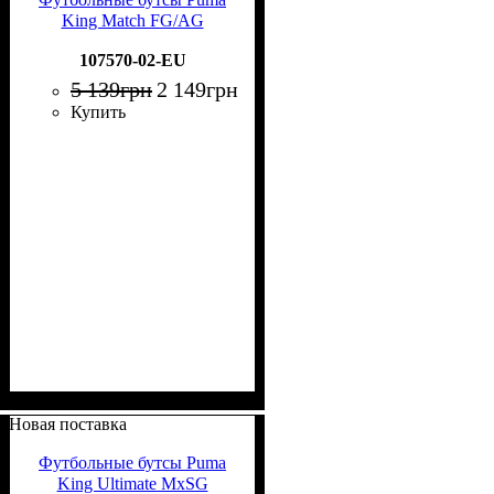
King Match FG/AG
107570-02-EU
5 139
грн
2 149
грн
Купить
Новая поставка
Футбольные бутсы Puma
King Ultimate MxSG