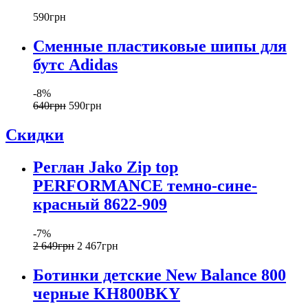
590
грн
Сменные пластиковые шипы для
бутс Adidas
-8%
640
грн
590
грн
Скидки
Реглан Jako Zip top
PERFORMANCE темно-сине-
красный 8622-909
-7%
2 649
грн
2 467
грн
Ботинки детские New Balance 800
черные KH800BKY