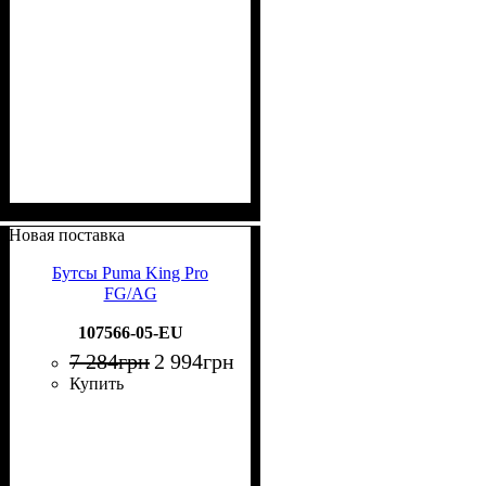
Новая поставка
Бутсы Puma King Pro
FG/AG
107566-05-EU
7 284
грн
2 994
грн
Купить