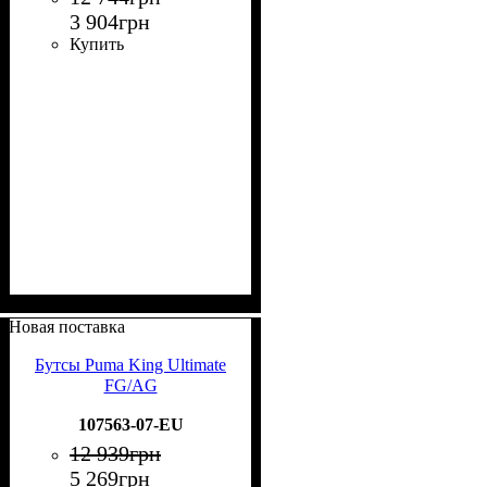
3 904
грн
Купить
Новая поставка
Бутсы Puma King Ultimate
FG/AG
107563-07-EU
12 939
грн
5 269
грн