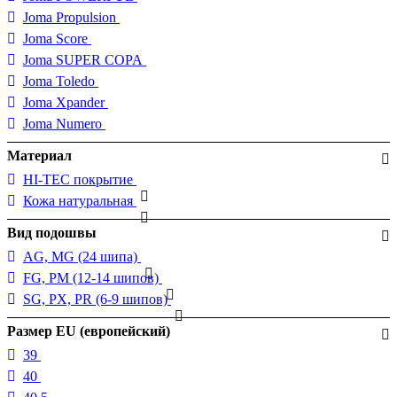
Joma Propulsion
Joma Score
Joma SUPER COPA
Joma Toledo
Joma Xpander
Joma Numero
Материал
HI-TEC покрытие
Кожа натуральная
Вид подошвы
AG, MG (24 шипа)
FG, PM (12-14 шипов)
SG, PX, PR (6-9 шипов)
Размер EU (европейский)
39
40