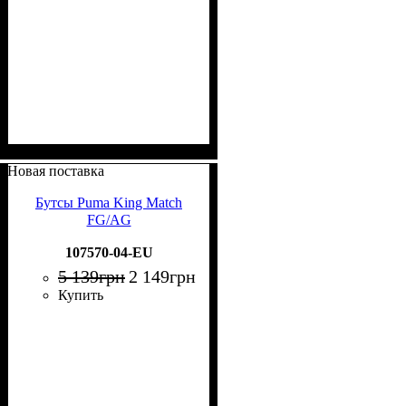
Новая поставка
Бутсы Puma King Match
FG/AG
107570-04-EU
5 139
грн
2 149
грн
Купить