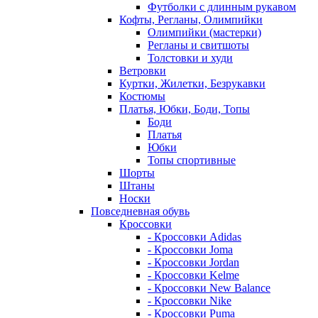
Футболки с длинным рукавом
Кофты, Регланы, Олимпийки
Олимпийки (мастерки)
Регланы и свитшоты
Толстовки и худи
Ветровки
Куртки, Жилетки, Безрукавки
Костюмы
Платья, Юбки, Боди, Топы
Боди
Платья
Юбки
Топы спортивные
Шорты
Штаны
Носки
Повседневная обувь
Кроссовки
- Кроссовки Adidas
- Кроссовки Joma
- Кроссовки Jordan
- Кроссовки Kelme
- Кроссовки New Balance
- Кроссовки Nike
- Кроссовки Puma