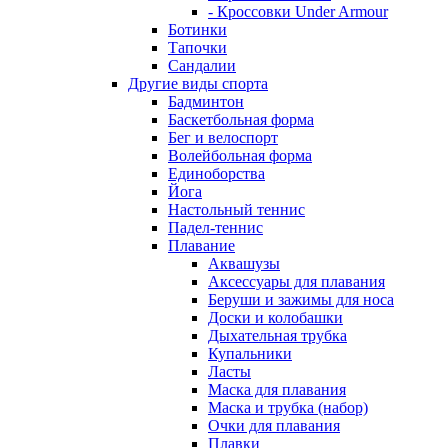
- Кроссовки Under Armour
Ботинки
Тапочки
Сандалии
Другие виды спорта
Бадминтон
Баскетбольная форма
Бег и велоспорт
Волейбольная форма
Единоборства
Йога
Настольный теннис
Падел-теннис
Плавание
Аквашузы
Аксессуары для плавания
Беруши и зажимы для носа
Доски и колобашки
Дыхательная трубка
Купальники
Ласты
Маска для плавания
Маска и трубка (набор)
Очки для плавания
Плавки