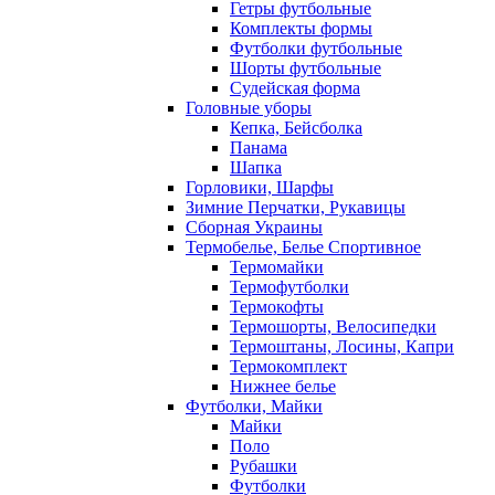
Гетры футбольные
Комплекты формы
Футболки футбольные
Шорты футбольные
Судейская форма
Головные уборы
Кепка, Бейсболка
Панама
Шапка
Горловики, Шарфы
Зимние Перчатки, Рукавицы
Сборная Украины
Термобелье, Белье Спортивное
Термомайки
Термофутболки
Термокофты
Термошорты, Велосипедки
Термоштаны, Лосины, Капри
Термокомплект
Нижнее белье
Футболки, Майки
Майки
Поло
Рубашки
Футболки