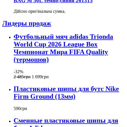
BAG M 50L темно-синяя 261315
Дійсно оригінальна сумка.
Лидеры продаж
Футбольный мяч adidas Trionda
World Cup 2026 League Box
Чемпионат Мира FIFA Quality
(термошов)
-32%
2 485
грн
1 699
грн
Пластиковые шипы для бутс Nike
Firm Ground (13мм)
590
грн
Сменные пластиковые шипы для