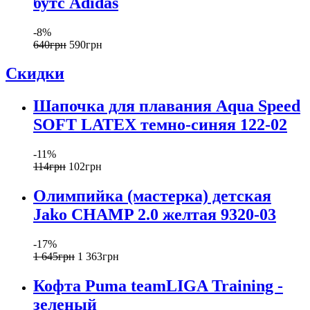
бутс Adidas
-8%
640
грн
590
грн
Скидки
Шапочка для плавания Aqua Speed
SOFT LATEX темно-синяя 122-02
-11%
114
грн
102
грн
Олимпийка (мастерка) детская
Jako CHAMP 2.0 желтая 9320-03
-17%
1 645
грн
1 363
грн
Кофта Puma teamLIGA Training -
зеленый