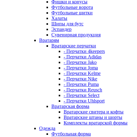
Фишки и конусы
Футбольные ворота
Футбольные щитки
Халаты
Шипы для бутс
Эспандер
Сувенирная продукция
Вратарям
Вратарские перчатки
- Перчатки 4keepers
- Перчатки Adidas
- Перчатки Jako
- Перчатки Joma
- Перчатки Kelme
- Перчатки Nike
- Перчатки Puma
- Перчатки Reusch
- Перчатки Select
- Перчатки Uhlsport
Вратарская форма
Вратарские свитера и кофты
Вратарские штаны и шорты
Комплекты вратарской формы
Одежда
Футбольная форма