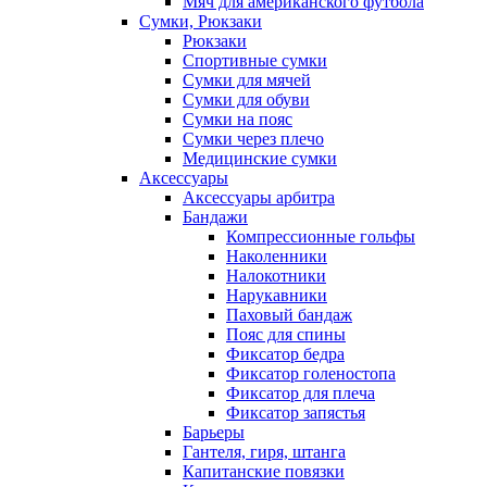
Мяч для американского футбола
Сумки, Рюкзаки
Рюкзаки
Спортивные сумки
Сумки для мячей
Сумки для обуви
Сумки на пояс
Сумки через плечо
Медицинские сумки
Аксессуары
Аксессуары арбитра
Бандажи
Компрессионные гольфы
Наколенники
Налокотники
Нарукавники
Паховый бандаж
Пояс для спины
Фиксатор бедра
Фиксатор голеностопа
Фиксатор для плеча
Фиксатор запястья
Барьеры
Гантеля, гиря, штанга
Капитанские повязки