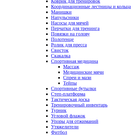
Коврик для тренировок
Координационные лестницы и кольца
Манишки
Напульсники
Насосы для мячей
Перчатки для тренинга
Повязки на голову
Полотенце
Ролик для пресса
Свисток
Скакалка
Спортивная медицина
Массаж
Медицинские мячи
Спреи и мази
Тейпы
Спортивные бутылки
Степ-платформа
Тактическая доска
Тренировочный инвентарь
Турник
Угловой флажок
Упоры для отжиманий
Утяжелители
Фитбол