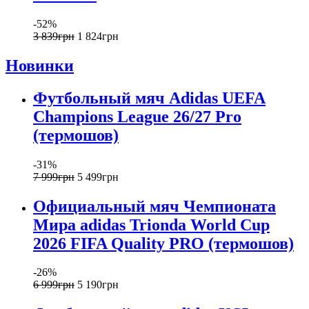
-52%
3 839
грн
1 824
грн
Новинки
Футбольный мяч Adidas UEFA
Champions League 26/27 Pro
(термошов)
-31%
7 999
грн
5 499
грн
Официальный мяч Чемпионата
Мира adidas Trionda World Cup
2026 FIFA Quality PRO (термошов)
-26%
6 999
грн
5 190
грн