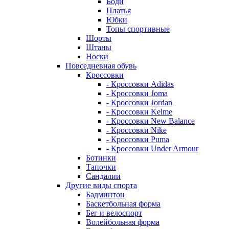
Боди
Платья
Юбки
Топы спортивные
Шорты
Штаны
Носки
Повседневная обувь
Кроссовки
- Кроссовки Adidas
- Кроссовки Joma
- Кроссовки Jordan
- Кроссовки Kelme
- Кроссовки New Balance
- Кроссовки Nike
- Кроссовки Puma
- Кроссовки Under Armour
Ботинки
Тапочки
Сандалии
Другие виды спорта
Бадминтон
Баскетбольная форма
Бег и велоспорт
Волейбольная форма