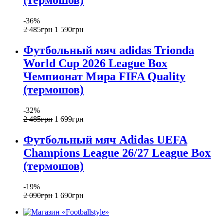
(термошов)
-36%
2 485
грн
1 590
грн
Футбольный мяч adidas Trionda
World Cup 2026 League Box
Чемпионат Мира FIFA Quality
(термошов)
-32%
2 485
грн
1 699
грн
Футбольный мяч Adidas UEFA
Champions League 26/27 League Box
(термошов)
-19%
2 090
грн
1 690
грн