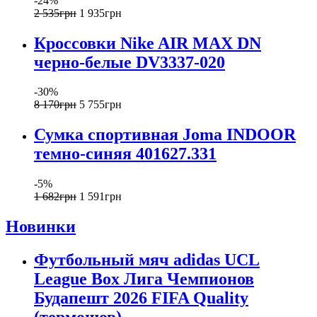
-24%
2 535
грн
1 935
грн
Кроссовки Nike AIR MAX DN
черно-белые DV3337-020
-30%
8 170
грн
5 755
грн
Сумка спортивная Joma INDOOR
темно-синяя 401627.331
-5%
1 682
грн
1 591
грн
Новинки
Футбольный мяч adidas UCL
League Box Лига Чемпионов
Будапешт 2026 FIFA Quality