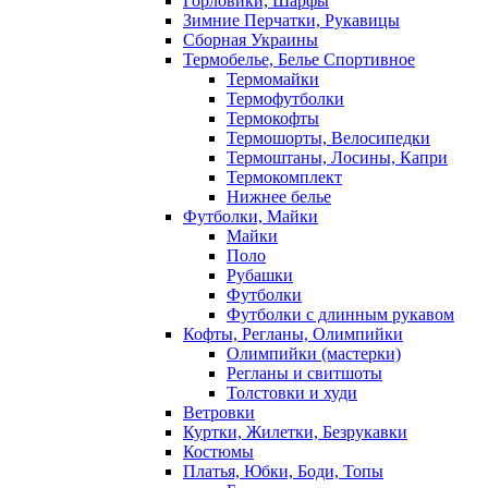
Горловики, Шарфы
Зимние Перчатки, Рукавицы
Сборная Украины
Термобелье, Белье Спортивное
Термомайки
Термофутболки
Термокофты
Термошорты, Велосипедки
Термоштаны, Лосины, Капри
Термокомплект
Нижнее белье
Футболки, Майки
Майки
Поло
Рубашки
Футболки
Футболки с длинным рукавом
Кофты, Регланы, Олимпийки
Олимпийки (мастерки)
Регланы и свитшоты
Толстовки и худи
Ветровки
Куртки, Жилетки, Безрукавки
Костюмы
Платья, Юбки, Боди, Топы