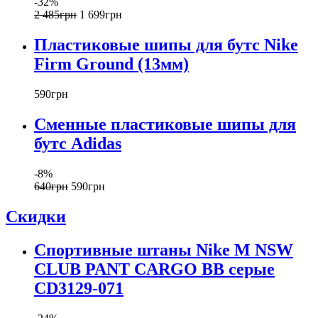
-32%
2 485
грн
1 699
грн
Пластиковые шипы для бутс Nike
Firm Ground (13мм)
590
грн
Сменные пластиковые шипы для
бутс Adidas
-8%
640
грн
590
грн
Скидки
Спортивные штаны Nike M NSW
CLUB PANT CARGO BB серые
CD3129-071