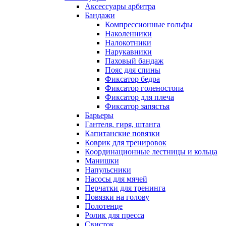
Аксессуары арбитра
Бандажи
Компрессионные гольфы
Наколенники
Налокотники
Нарукавники
Паховый бандаж
Пояс для спины
Фиксатор бедра
Фиксатор голеностопа
Фиксатор для плеча
Фиксатор запястья
Барьеры
Гантеля, гиря, штанга
Капитанские повязки
Коврик для тренировок
Координационные лестницы и кольца
Манишки
Напульсники
Насосы для мячей
Перчатки для тренинга
Повязки на голову
Полотенце
Ролик для пресса
Свисток