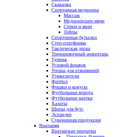
Скакалка
Спортивная медицина
Массаж
Медицинские мячи
Спреи и мази
Тейпы
Спортивные бутылки
Степ-платформа
Тактическая доска
Тренировочный инвентарь
Турник
Угловой флажок
Упоры для отжиманий
Утяжелители
Фитбол
Фишки и конусы
Футбольные ворота
Футбольные щитки
Халаты
Шипы для бутс
Эспандер
Сувенирная продукция
Вратарям
Вратарские перчатки
- Перчатки 4keepers