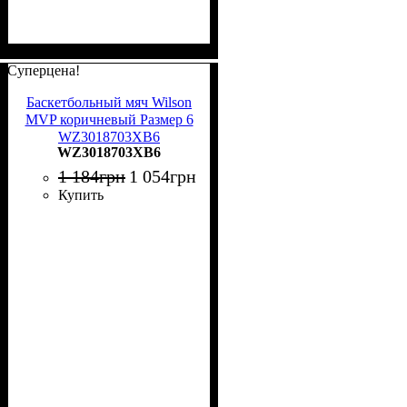
Суперцена!
Баскетбольный мяч Wilson
MVP коричневый Размер 6
WZ3018703XB6
WZ3018703XB6
1 184
грн
1 054
грн
Купить