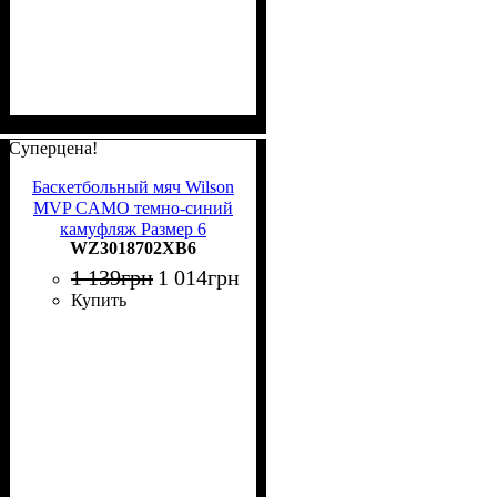
Суперцена!
Баскетбольный мяч Wilson
MVP CAMO темно-синий
камуфляж Размер 6
WZ3018702XB6
WZ3018702XB6
1 139
грн
1 014
грн
Купить