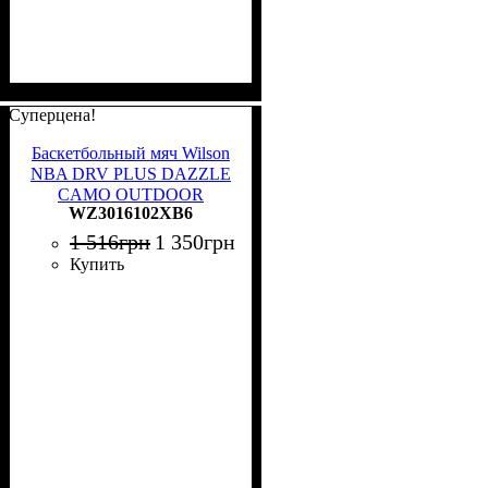
Суперцена!
Баскетбольный мяч Wilson
NBA DRV PLUS DAZZLE
CAMO OUTDOOR
WZ3016102XB6
INDIGO темно-сине-
бирюзово-белый Размер 6
1 516
грн
1 350
грн
WZ3016102XB6
Купить