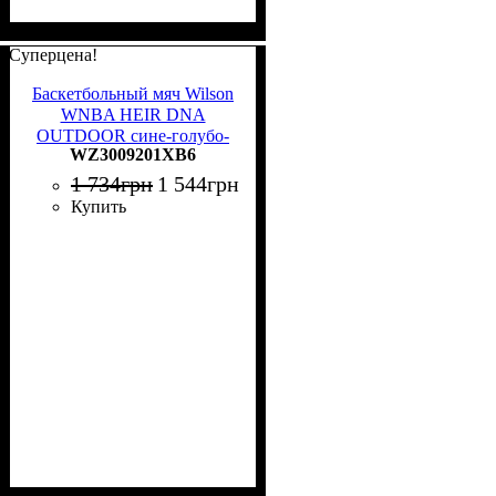
Суперцена!
Баскетбольный мяч Wilson
WNBA HEIR DNA
OUTDOOR сине-голубо-
WZ3009201XB6
оранжевый Размер 6
WZ3009201XB6
1 734
грн
1 544
грн
Купить