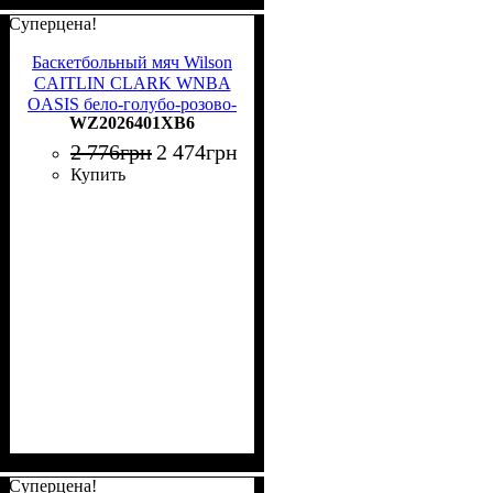
Суперцена!
Баскетбольный мяч Wilson
CAITLIN CLARK WNBA
OASIS бело-голубо-розово-
WZ2026401XB6
салатовый Размер 6
WZ2026401XB6
2 776
грн
2 474
грн
Купить
Суперцена!