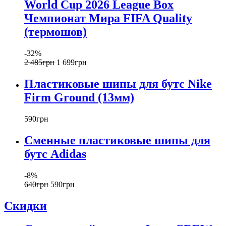
World Cup 2026 League Box
Чемпионат Мира FIFA Quality
(термошов)
-32%
2 485
грн
1 699
грн
Пластиковые шипы для бутс Nike
Firm Ground (13мм)
590
грн
Сменные пластиковые шипы для
бутс Adidas
-8%
640
грн
590
грн
Скидки