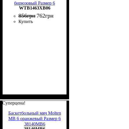
бирюзовый Размер 6
WTB1463XB06
WTB1463XB06
856
грн
762
грн
Купить
Суперцена!
Баскетбольный мяч Molten
MB 6 оранжевый Размер 6
38140MB6
38140MB6