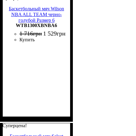
Баскетбольный мяч Wilson
NBA ALL TEAM черно-
голубой Размер 6
WTB1300XBNBA6
WTB1300XBNBA6
1 716
грн
1 529
грн
Купить
Суперцена!