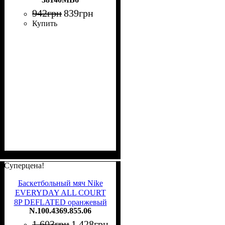
942
грн
839
грн
Купить
Суперцена!
Баскетбольный мяч Nike
EVERYDAY ALL COURT
8P DEFLATED оранжевый
N.100.4369.855.06
Размер 6 N.100.4369.855.06
1 603
грн
1 428
грн