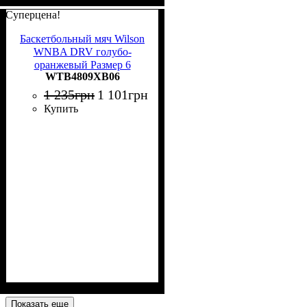
Суперцена!
Баскетбольный мяч Wilson
WNBA DRV голубо-
оранжевый Размер 6
WTB4809XB06
WTB4809XB06
1 235
грн
1 101
грн
Купить
Показать еще