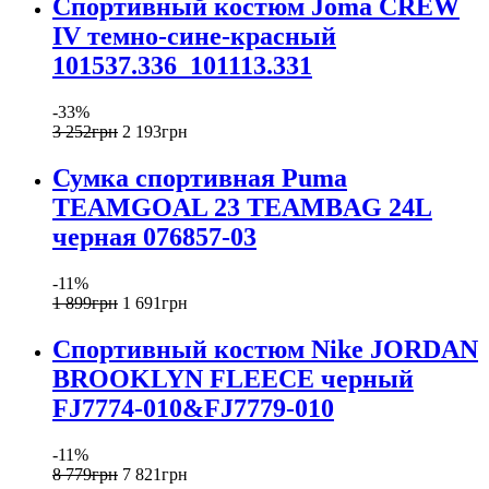
Спортивный костюм Joma CREW
IV темно-сине-красный
101537.336_101113.331
-33%
3 252
грн
2 193
грн
Сумка спортивная Puma
TEAMGOAL 23 TEAMBAG 24L
черная 076857-03
-11%
1 899
грн
1 691
грн
Спортивный костюм Nike JORDAN
BROOKLYN FLEECE черный
FJ7774-010&FJ7779-010
-11%
8 779
грн
7 821
грн