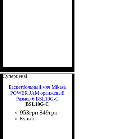
Суперцена!
Баскетбольный мяч Mikasa
POWER JAM оранжевый
Размер 6 BSL10G-C
BSL10G-C
953
грн
849
грн
Купить