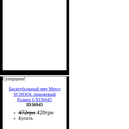
Суперцена!
Баскетбольный мяч Merco
SCHOOL оранжевый
Размер 6 ID36945
ID36945
472
грн
420
грн
Купить