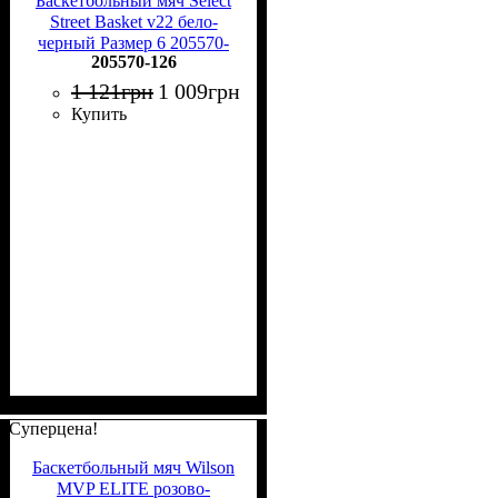
Баскетбольный мяч Select
Street Basket v22 бело-
черный Размер 6 205570-
205570-126
126
1 121
грн
1 009
грн
Купить
Суперцена!
Баскетбольный мяч Wilson
MVP ELITE розово-