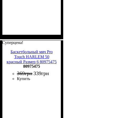
Суперцена!
Баскетбольный мяч Pro
Touch HARLEM 50
красный Размер 6 80975475
80975475
369
грн
339
грн
Купить