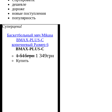
дешевле
дороже
новые поступления
популярность
Суперцена!
Баскетбольный мяч Mikasa
BMAX-PLUS-C
коричневый Размер 6
BMAX-PLUS-C
BMAX-PLUS-C
1 515
грн
1 349
грн
Купить