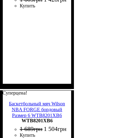
Купить
Суперцена!
Баскетбольный мяч Wilson
NBA FORGE бордовый
Размер 6 WTB8201XB6
WTB8201XB6
1 689
грн
1 504
грн
Купить