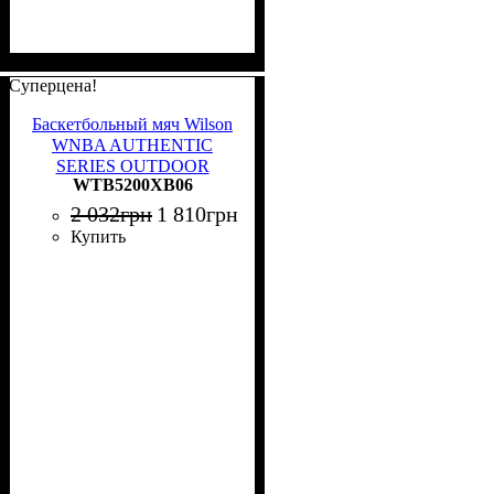
Суперцена!
Баскетбольный мяч Wilson
WNBA AUTHENTIC
SERIES OUTDOOR
WTB5200XB06
оранжево-белый Размер 6
WTB5200XB06
2 032
грн
1 810
грн
Купить