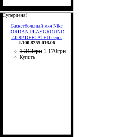
Суперцена!
Баскетбольный мяч Nike
JORDAN PLAYGROUND
2.0 8P DEFLATED серо-
J.100.8255.016.06
черно-темно-зеленый
Размер 6 J.100.8255.016.06
1 313
грн
1 170
грн
Купить