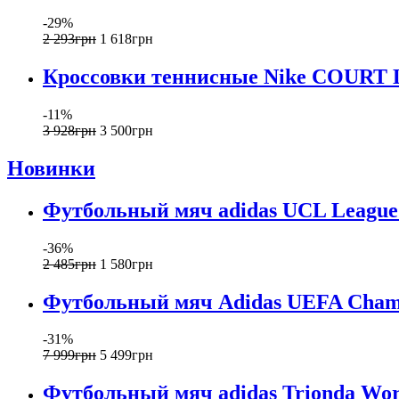
-29%
2 293
грн
1 618
грн
Кроссовки теннисные Nike COURT L
-11%
3 928
грн
3 500
грн
Новинки
Футбольный мяч adidas UCL League 
-36%
2 485
грн
1 580
грн
Футбольный мяч Adidas UEFA Champi
-31%
7 999
грн
5 499
грн
Футбольный мяч adidas Trionda Worl