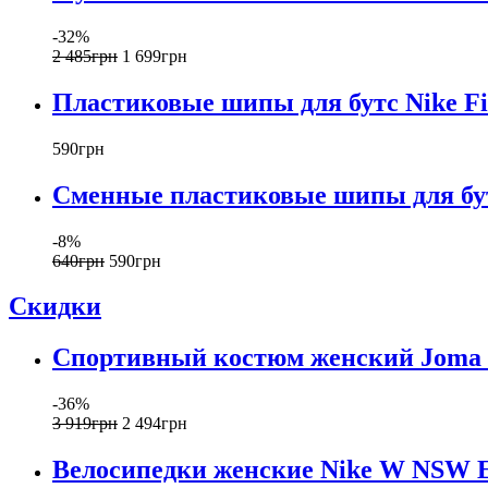
-32%
2 485
грн
1 699
грн
Пластиковые шипы для бутс Nike F
590
грн
Сменные пластиковые шипы для бут
-8%
640
грн
590
грн
Скидки
Спортивный костюм женский Joma
-36%
3 919
грн
2 494
грн
Велосипедки женские Nike W NSW