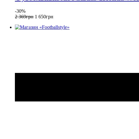
-30%
2 369
грн
1 650
грн