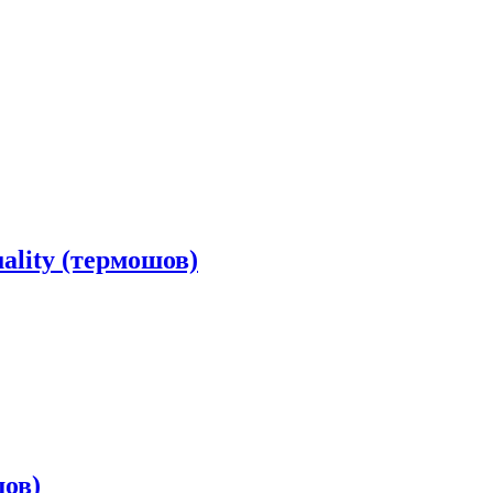
lity (термошов)
шов)