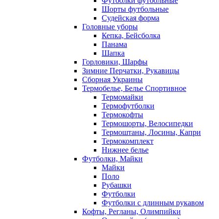
Футболки футбольные
Шорты футбольные
Судейская форма
Головные уборы
Кепка, Бейсболка
Панама
Шапка
Горловики, Шарфы
Зимние Перчатки, Рукавицы
Сборная Украины
Термобелье, Белье Спортивное
Термомайки
Термофутболки
Термокофты
Термошорты, Велосипедки
Термоштаны, Лосины, Капри
Термокомплект
Нижнее белье
Футболки, Майки
Майки
Поло
Рубашки
Футболки
Футболки с длинным рукавом
Кофты, Регланы, Олимпийки