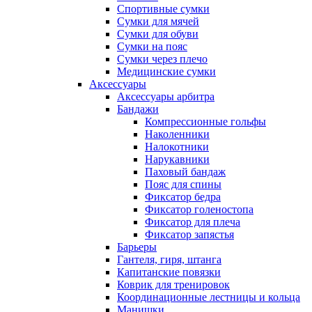
Спортивные сумки
Сумки для мячей
Сумки для обуви
Сумки на пояс
Сумки через плечо
Медицинские сумки
Аксессуары
Аксессуары арбитра
Бандажи
Компрессионные гольфы
Наколенники
Налокотники
Нарукавники
Паховый бандаж
Пояс для спины
Фиксатор бедра
Фиксатор голеностопа
Фиксатор для плеча
Фиксатор запястья
Барьеры
Гантеля, гиря, штанга
Капитанские повязки
Коврик для тренировок
Координационные лестницы и кольца
Манишки