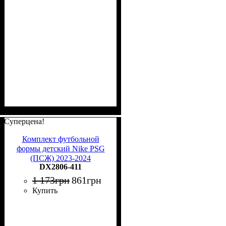
Суперцена!
Комплект футбольной
формы детский Nike PSG
(ПСЖ) 2023-2024
DX2806-411
домашний темно-сине-
красный DX2806-411
1 173
грн
861
грн
Купить