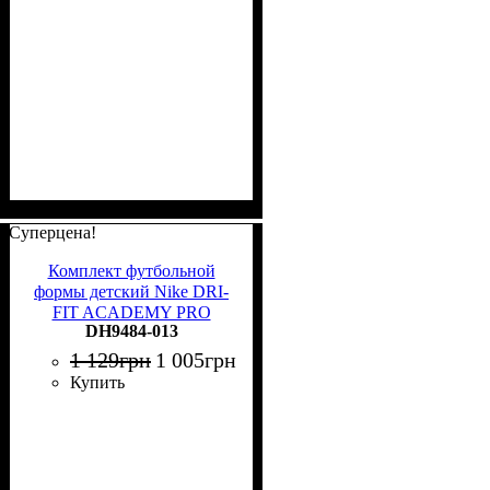
Суперцена!
Комплект футбольной
формы детский Nike DRI-
FIT ACADEMY PRO
DH9484-013
черно-серый DH9484-013
1 129
грн
1 005
грн
Купить