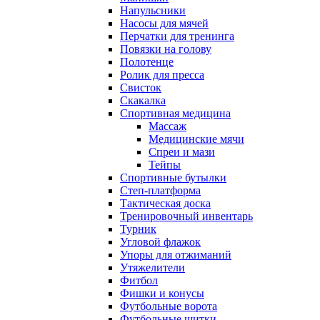
Напульсники
Насосы для мячей
Перчатки для тренинга
Повязки на голову
Полотенце
Ролик для пресса
Свисток
Скакалка
Спортивная медицина
Массаж
Медицинские мячи
Спреи и мази
Тейпы
Спортивные бутылки
Степ-платформа
Тактическая доска
Тренировочный инвентарь
Турник
Угловой флажок
Упоры для отжиманий
Утяжелители
Фитбол
Фишки и конусы
Футбольные ворота
Футбольные щитки