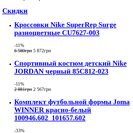
Скидки
Кроссовки Nike SuperRep Surge
разноцветные CU7627-003
-11%
6 580
грн
5 872
грн
Спортивный костюм детский Nike
JORDAN черный 85C812-023
-11%
2 881
грн
2 567
грн
Комплект футбольной формы Joma
WINNER красно-белый
100946.602_101657.602
-33%