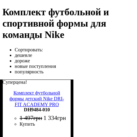
Комплект футбольной и
спортивной формы для
команды Nike
Сортировать:
дешевле
дороже
новые поступления
популярность
Суперцена!
Комплект футбольной
формы детский Nike DRI-
FIT ACADEMY PRO
DH9484-010
черно-салатовый DH9484-
010
1 497
грн
1 334
грн
Купить