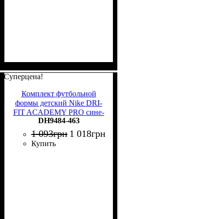
Суперцена!
Комплект футбольной
формы детский Nike DRI-
FIT ACADEMY PRO сине-
DH9484-463
темно-синий DH9484-463
1 093
грн
1 018
грн
Купить