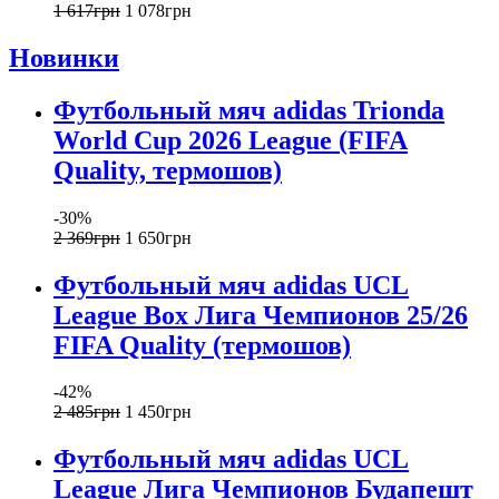
1 617
грн
1 078
грн
Новинки
Футбольный мяч adidas Trionda
World Cup 2026 League (FIFA
Quality, термошов)
-30%
2 369
грн
1 650
грн
Футбольный мяч adidas UCL
League Box Лига Чемпионов 25/26
FIFA Quality (термошов)
-42%
2 485
грн
1 450
грн
Футбольный мяч adidas UCL
League Лига Чемпионов Будапешт