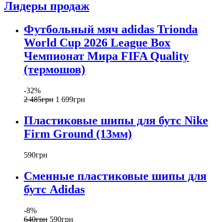
Лидеры продаж
Футбольный мяч adidas Trionda
World Cup 2026 League Box
Чемпионат Мира FIFA Quality
(термошов)
-32%
2 485
грн
1 699
грн
Пластиковые шипы для бутс Nike
Firm Ground (13мм)
590
грн
Сменные пластиковые шипы для
бутс Adidas
-8%
640
грн
590
грн