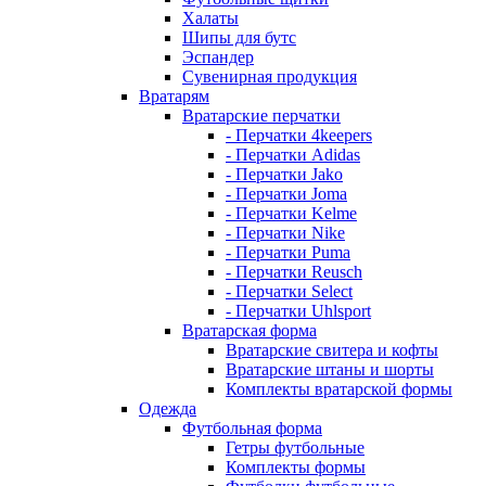
Халаты
Шипы для бутс
Эспандер
Сувенирная продукция
Вратарям
Вратарские перчатки
- Перчатки 4keepers
- Перчатки Adidas
- Перчатки Jako
- Перчатки Joma
- Перчатки Kelme
- Перчатки Nike
- Перчатки Puma
- Перчатки Reusch
- Перчатки Select
- Перчатки Uhlsport
Вратарская форма
Вратарские свитера и кофты
Вратарские штаны и шорты
Комплекты вратарской формы
Одежда
Футбольная форма
Гетры футбольные
Комплекты формы