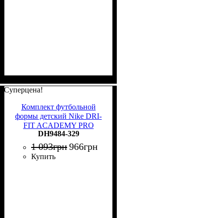
Суперцена!
Комплект футбольной
формы детский Nike DRI-
FIT ACADEMY PRO
DH9484-329
зелено-черный DH9484-329
1 093
грн
966
грн
Купить