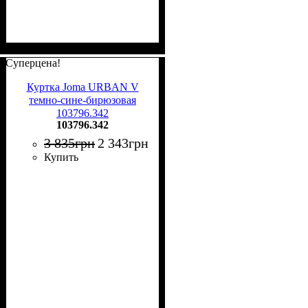
Суперцена!
Куртка Joma URBAN V
темно-сине-бирюзовая
103796.342
103796.342
3 835
грн
2 343
грн
Купить