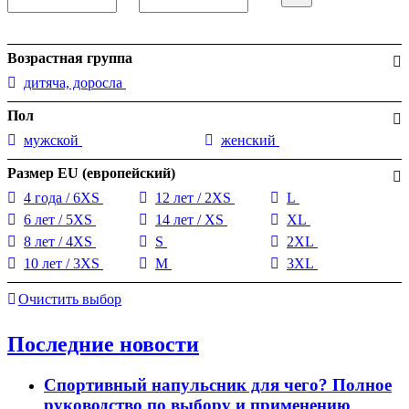
Возрастная группа
дитяча, доросла
Пол
мужской
женский
Размер EU (европейский)
4 года / 6XS
12 лет / 2XS
L
6 лет / 5XS
14 лет / XS
XL
8 лет / 4XS
S
2XL
10 лет / 3XS
M
3XL
Очистить выбор
Последние новости
Спортивный напульсник для чего? Полное
руководство по выбору и применению