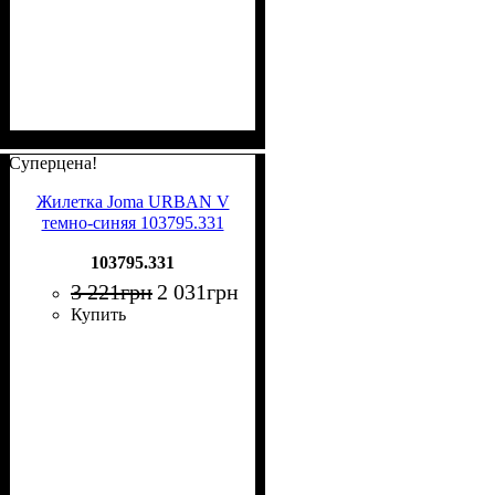
Суперцена!
Жилетка Joma URBAN V
темно-синяя 103795.331
103795.331
3 221
грн
2 031
грн
Купить