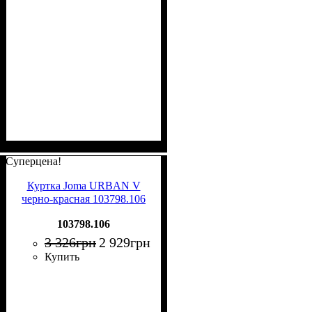
Суперцена!
Куртка Joma URBAN V
черно-красная 103798.106
103798.106
3 326
грн
2 929
грн
Купить