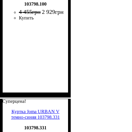
103798.100
4 455
грн
2 929
грн
Купить
Суперцена!
Куртка Joma URBAN V
темно-синяя 103798.331
103798.331