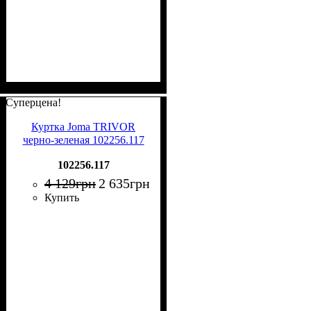
Суперцена!
Куртка Joma TRIVOR
черно-зеленая 102256.117
102256.117
4 129
грн
2 635
грн
Купить