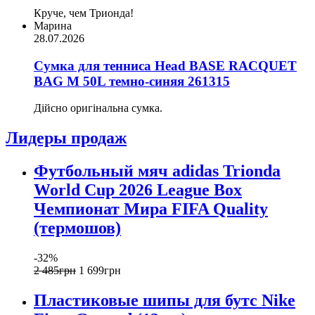
Круче, чем Трионда!
Марина
28.07.2026
Сумка для тенниса Head BASE RACQUET
BAG M 50L темно-синяя 261315
Дійсно оригінальна сумка.
Лидеры продаж
Футбольный мяч adidas Trionda
World Cup 2026 League Box
Чемпионат Мира FIFA Quality
(термошов)
-32%
2 485
грн
1 699
грн
Пластиковые шипы для бутс Nike