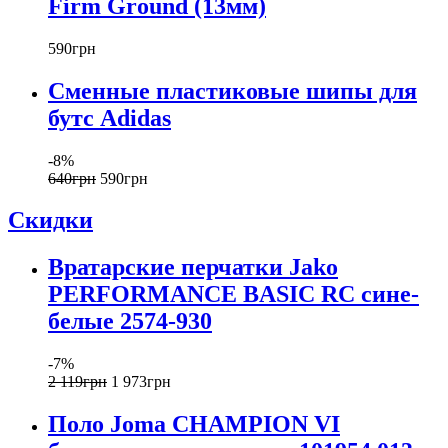
Firm Ground (13мм)
590
грн
Сменные пластиковые шипы для
бутс Adidas
-8%
640
грн
590
грн
Скидки
Вратарские перчатки Jako
PERFORMANCE BASIC RC сине-
белые 2574-930
-7%
2 119
грн
1 973
грн
Поло Joma CHAMPION VI