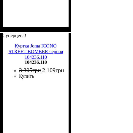
Суперцена!
Куртка Joma ICONO
STREET BOMBER черная
104236.110
104236.110
3 305
грн
2 109
грн
Купить