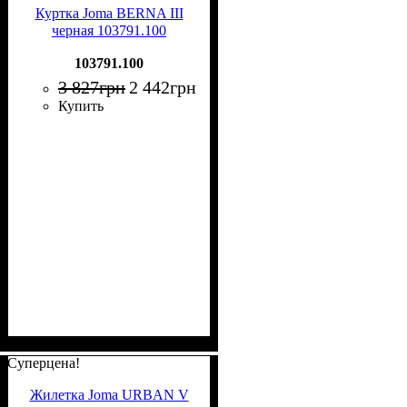
Куртка Joma BERNA III
черная 103791.100
103791.100
3 827
грн
2 442
грн
Купить
Суперцена!
Жилетка Joma URBAN V