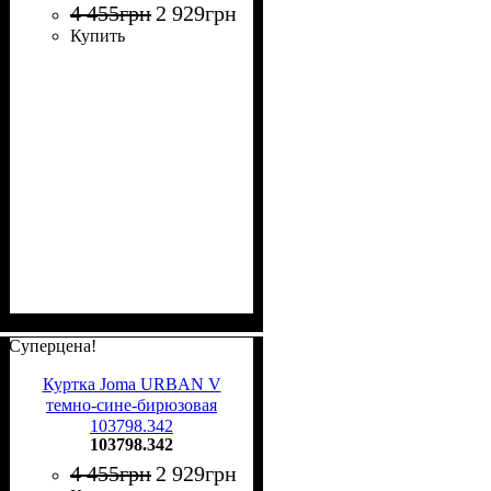
4 455
грн
2 929
грн
Купить
Суперцена!
Куртка Joma URBAN V
темно-сине-бирюзовая
103798.342
103798.342
4 455
грн
2 929
грн