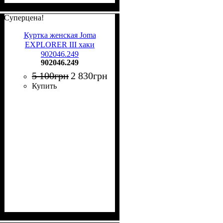
Суперцена!
Куртка женская Joma
EXPLORER III хаки
902046.249
902046.249
5 100
грн
2 830
грн
Купить