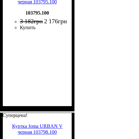
черная 103795.100
103795.100
3 182
грн
2 176
грн
Купить
Суперцена!
Куртка Joma URBAN V
черная 103798.100