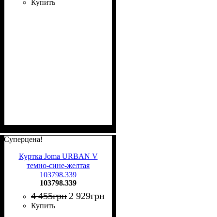
Купить
Суперцена!
Куртка Joma URBAN V
темно-сине-желтая
103798.339
103798.339
4 455
грн
2 929
грн
Купить