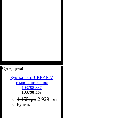
Суперцена!
Куртка Joma URBAN V
темно-сине-синяя
103798.337
103798.337
4 455
грн
2 929
грн
Купить