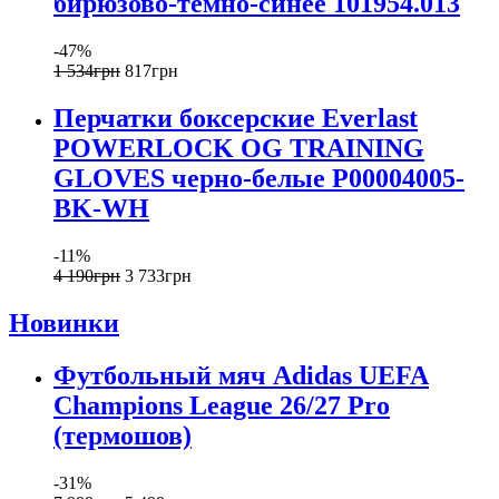
бирюзово-темно-синее 101954.013
-47%
1 534
грн
817
грн
Перчатки боксерские Everlast
POWERLOCK OG TRAINING
GLOVES черно-белые P00004005-
BK-WH
-11%
4 190
грн
3 733
грн
Новинки
Футбольный мяч Adidas UEFA
Champions League 26/27 Pro
(термошов)
-31%