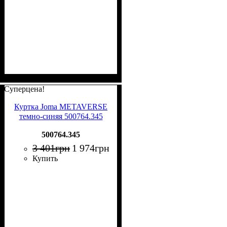
Суперцена!
Куртка Joma METAVERSE
темно-синяя 500764.345
500764.345
3 401
грн
1 974
грн
Купить