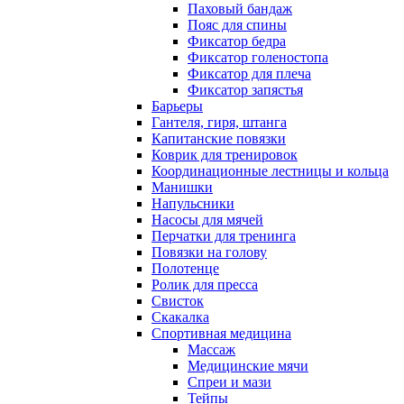
Паховый бандаж
Пояс для спины
Фиксатор бедра
Фиксатор голеностопа
Фиксатор для плеча
Фиксатор запястья
Барьеры
Гантеля, гиря, штанга
Капитанские повязки
Коврик для тренировок
Координационные лестницы и кольца
Манишки
Напульсники
Насосы для мячей
Перчатки для тренинга
Повязки на голову
Полотенце
Ролик для пресса
Свисток
Скакалка
Спортивная медицина
Массаж
Медицинские мячи
Спреи и мази
Тейпы