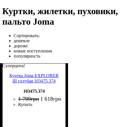
Куртки, жилетки, пуховики,
пальто Joma
Сортировать:
дешевле
дороже
новые поступления
популярность
Суперцена!
Куртка Joma EXPLORER
III голубая 103475.374
103475.374
1 799
грн
1 618
грн
Купить