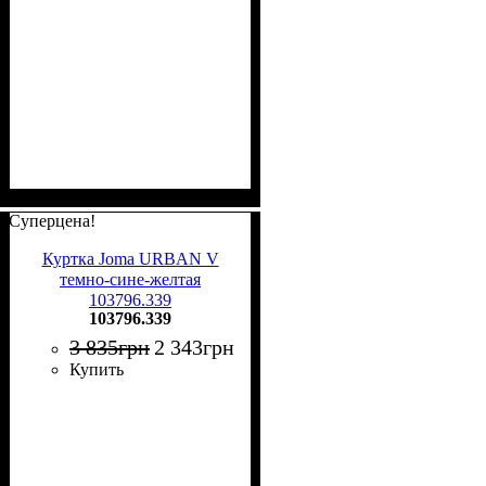
Суперцена!
Куртка Joma URBAN V
темно-сине-желтая
103796.339
103796.339
3 835
грн
2 343
грн
Купить