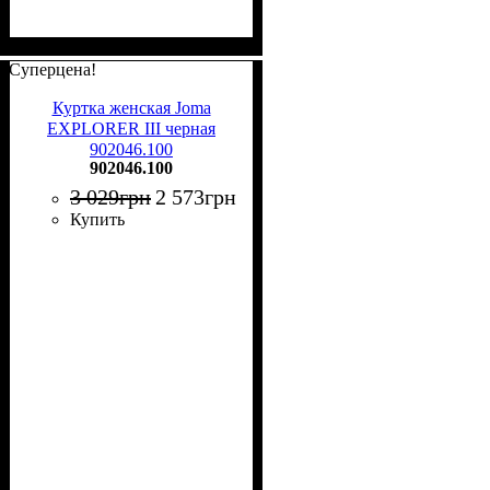
Суперцена!
Куртка женская Joma
EXPLORER III черная
902046.100
902046.100
3 029
грн
2 573
грн
Купить