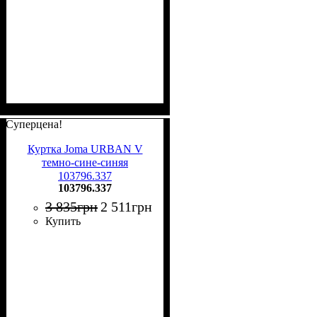
Суперцена!
Куртка Joma URBAN V
темно-сине-синяя
103796.337
103796.337
3 835
грн
2 511
грн
Купить