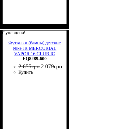
Суперцена!
Футзалки (бампы) детские
Nike JR MERCURIAL
VAPOR 16 CLUB IC
FQ8289-600
розово-красные FQ8289-
600
2 655
грн
2 079
грн
Купить