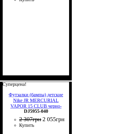
Суперцена!
Футзалки (бампы) детские
Nike JR MERCURIAL
VAPOR 15 CLUB черно-
DJ5955-040
синие DJ5955-040
2 307
грн
2 055
грн
Купить