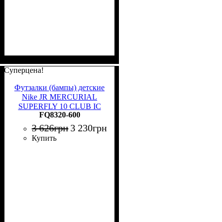
Суперцена!
Футзалки (бампы) детские
Nike JR MERCURIAL
SUPERFLY 10 CLUB IC
FQ8320-600
розово-красные FQ8320-
600
3 626
грн
3 230
грн
Купить