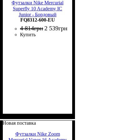
Футзалки Nike Mercurial
Superfly 10 Academy IC
Junior - Бордовый
FQ8312-600-EU
4 814
грн
2 539
грн
Купить
Новая поставка
Футзалки Nike Zoom
Mercurial Vapor 16 Academy