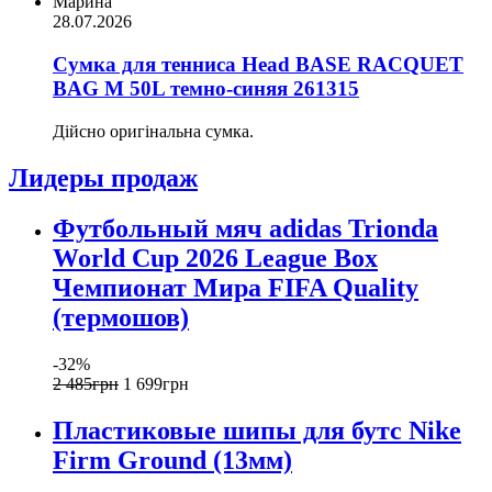
Марина
28.07.2026
Сумка для тенниса Head BASE RACQUET
BAG M 50L темно-синяя 261315
Дійсно оригінальна сумка.
Лидеры продаж
Футбольный мяч adidas Trionda
World Cup 2026 League Box
Чемпионат Мира FIFA Quality
(термошов)
-32%
2 485
грн
1 699
грн
Пластиковые шипы для бутс Nike
Firm Ground (13мм)