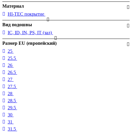
Материал
HI-TEC покрытие
Вид подошвы
IC, ID, IN, PS, IT (зал)
Размер EU (европейский)
25
25.5
26
26.5
27
27.5
28
28.5
29.5
30
31
31.5