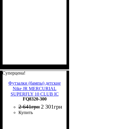
Суперцена!
Футзалки (бампы) детские
Nike JR MERCURIAL
SUPERFLY 10 CLUB IC
FQ8320-300
лаймовые FQ8320-300
2 641
грн
2 301
грн
Купить