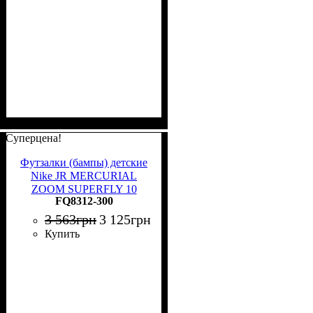
Суперцена!
Футзалки (бампы) детские
Nike JR MERCURIAL
ZOOM SUPERFLY 10
FQ8312-300
ACADEMY IC лаймовые
FQ8312-300
3 563
грн
3 125
грн
Купить