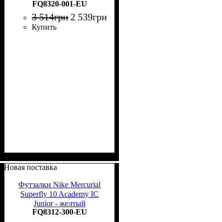
FQ8320-001-EU
3 514
грн
2 539
грн
Купить
Новая поставка
Футзалки Nike Mercurial
Superfly 10 Academy IC
Junior - желтый
FQ8312-300-EU