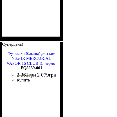
Суперцена!
Футзалки (бампы) детские
Nike JR MERCURIAL
VAPOR 16 CLUB IC черно-
FQ8289-001
голубые FQ8289-001
2 361
грн
2 079
грн
Купить