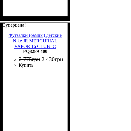
Суперцена!
Футзалки (бампы) детские
Nike JR MERCURIAL
VAPOR 16 CLUB IC
FQ8289-400
голубые FQ8289-400
2 775
грн
2 430
грн
Купить