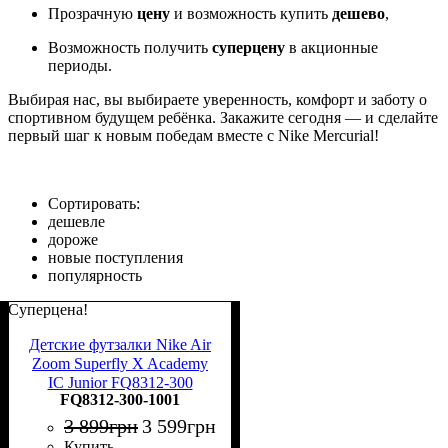
Прозрачную
цену
и возможность купить
дешево
,
Возможность получить
суперцену
в акционные
периоды.
Выбирая нас, вы выбираете уверенность, комфорт и заботу о
спортивном будущем ребёнка. Закажите сегодня — и сделайте
первый шаг к новым победам вместе с Nike Mercurial!
Сортировать:
дешевле
дороже
новые поступления
популярность
Суперцена!
Детские футзалки Nike Air
Zoom Superfly X Academy
IC Junior FQ8312-300
FQ8312-300-1001
3 899
грн
3 599
грн
Купить