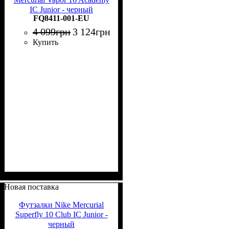
IC Junior - черный
FQ8411-001-EU
4 099
грн
3 124
грн
Купить
Новая поставка
Футзалки Nike Mercurial
Superfly 10 Club IC Junior -
черный