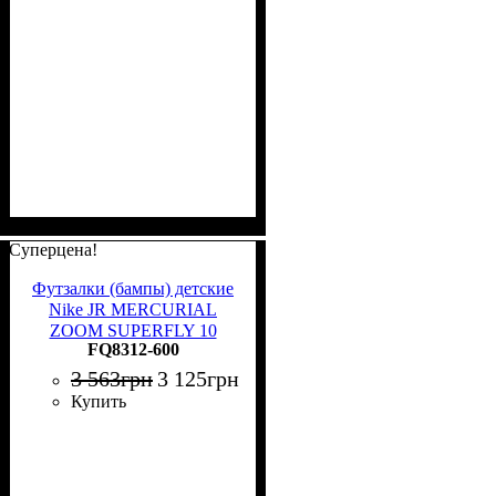
Суперцена!
Футзалки (бампы) детские
Nike JR MERCURIAL
ZOOM SUPERFLY 10
FQ8312-600
ACADEMY IC розово-
красные FQ8312-600
3 563
грн
3 125
грн
Купить