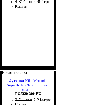
4 814
грн
2 994
грн
Купить
Новая поставка
Футзалки Nike Mercurial
Superfly 10 Club IC Junior -
желтый
FQ8320-300-EU
3 514
грн
2 214
грн
Купить