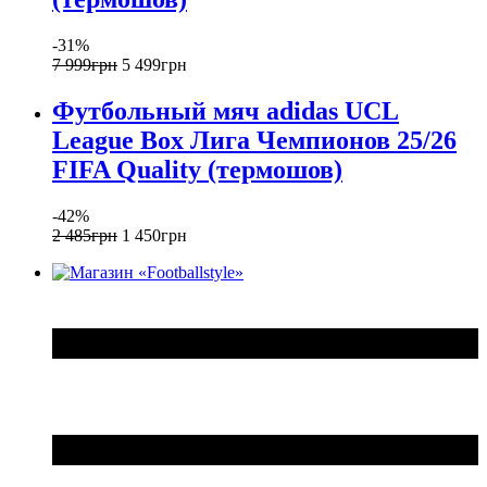
-31%
7 999
грн
5 499
грн
Футбольный мяч adidas UCL
League Box Лига Чемпионов 25/26
FIFA Quality (термошов)
-42%
2 485
грн
1 450
грн