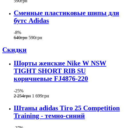
590
грн
Сменные пластиковые шипы для
бутс Adidas
-8%
640
грн
590
грн
Скидки
Шорты женские Nike W NSW
TIGHT SHORT RIB SU
коричневые FJ4876-220
-25%
2 254
грн
1 699
грн
Штаны adidas Tiro 25 Competition
Training - темно-синий
-27%