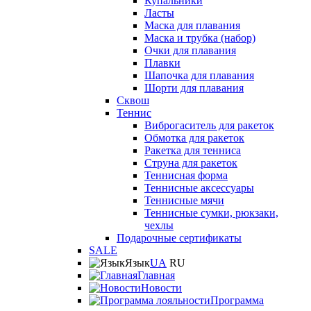
Купальники
Ласты
Маска для плавания
Маска и трубка (набор)
Очки для плавания
Плавки
Шапочка для плавания
Шорти для плавания
Сквош
Теннис
Виброгаситель для ракеток
Обмотка для ракеток
Ракетка для тенниса
Струна для ракеток
Теннисная форма
Теннисные аксессуары
Теннисные мячи
Теннисные сумки, рюкзаки,
чехлы
Подарочные сертификаты
SALE
Язык
UA
RU
Главная
Новости
Программа