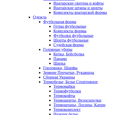
Вратарские свитера и кофты
Вратарские штаны и шорты
Комплекты вратарской формы
Одежда
Футбольная форма
Гетры футбольные
Комплекты формы
Футболки футбольные
Шорты футбольные
Судейская форма
Головные уборы
Кепка, Бейсболка
Панама
Шапка
Горловики, Шарфы
Зимние Перчатки, Рукавицы
Сборная Украины
Термобелье, Белье Спортивное
Термомайки
Термофутболки
Термокофты
Термошорты, Велосипедки
Термоштаны, Лосины, Капри
Термокомплект
Нижнее белье