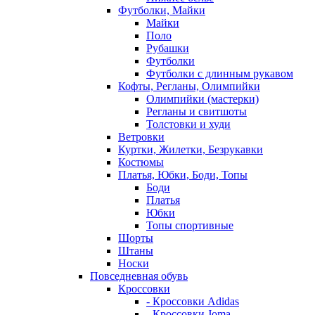
Футболки, Майки
Майки
Поло
Рубашки
Футболки
Футболки с длинным рукавом
Кофты, Регланы, Олимпийки
Олимпийки (мастерки)
Регланы и свитшоты
Толстовки и худи
Ветровки
Куртки, Жилетки, Безрукавки
Костюмы
Платья, Юбки, Боди, Топы
Боди
Платья
Юбки
Топы спортивные
Шорты
Штаны
Носки
Повседневная обувь
Кроссовки
- Кроссовки Adidas
- Кроссовки Joma