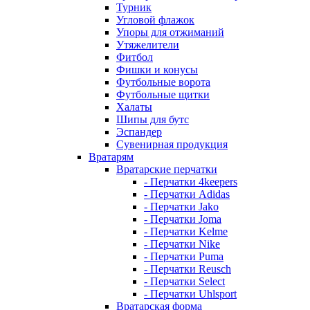
Турник
Угловой флажок
Упоры для отжиманий
Утяжелители
Фитбол
Фишки и конусы
Футбольные ворота
Футбольные щитки
Халаты
Шипы для бутс
Эспандер
Сувенирная продукция
Вратарям
Вратарские перчатки
- Перчатки 4keepers
- Перчатки Adidas
- Перчатки Jako
- Перчатки Joma
- Перчатки Kelme
- Перчатки Nike
- Перчатки Puma
- Перчатки Reusch
- Перчатки Select
- Перчатки Uhlsport
Вратарская форма