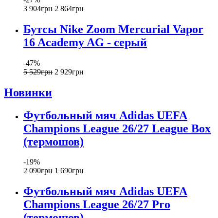
3 904
грн
2 864
грн
Бутсы Nike Zoom Mercurial Vapor
16 Academy AG - серый
-47%
5 529
грн
2 929
грн
Новинки
Футбольный мяч Adidas UEFA
Champions League 26/27 League Box
(термошов)
-19%
2 090
грн
1 690
грн
Футбольный мяч Adidas UEFA
Champions League 26/27 Pro
(термошов)