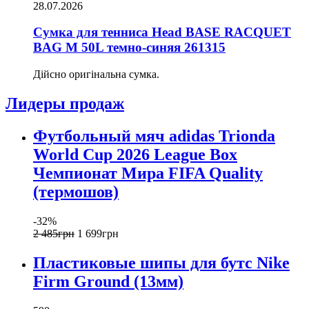
28.07.2026
Сумка для тенниса Head BASE RACQUET
BAG M 50L темно-синяя 261315
Дійсно оригінальна сумка.
Лидеры продаж
Футбольный мяч adidas Trionda
World Cup 2026 League Box
Чемпионат Мира FIFA Quality
(термошов)
-32%
2 485
грн
1 699
грн
Пластиковые шипы для бутс Nike
Firm Ground (13мм)