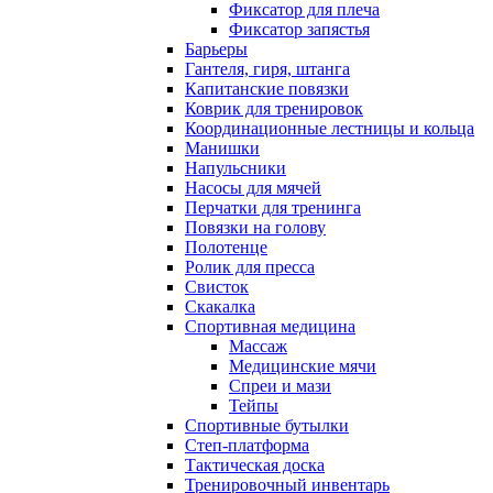
Фиксатор для плеча
Фиксатор запястья
Барьеры
Гантеля, гиря, штанга
Капитанские повязки
Коврик для тренировок
Координационные лестницы и кольца
Манишки
Напульсники
Насосы для мячей
Перчатки для тренинга
Повязки на голову
Полотенце
Ролик для пресса
Свисток
Скакалка
Спортивная медицина
Массаж
Медицинские мячи
Спреи и мази
Тейпы
Спортивные бутылки
Степ-платформа
Тактическая доска
Тренировочный инвентарь