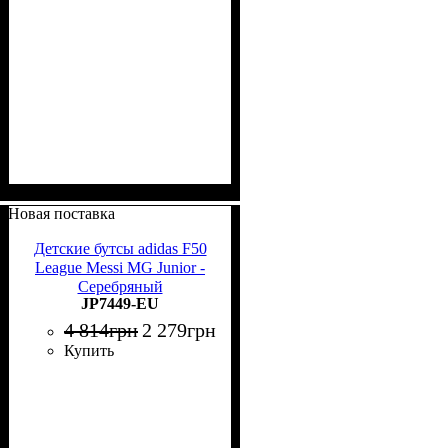
Новая поставка
Детские бутсы adidas F50
League Messi MG Junior -
Серебряный
JP7449-EU
4 814
грн
2 279
грн
Купить