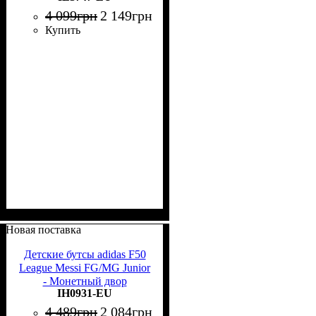
4 099
грн
2 149
грн
Купить
Новая поставка
Детские бутсы adidas F50
League Messi FG/MG Junior
- Монетный двор
IH0931-EU
4 489
грн
2 084
грн