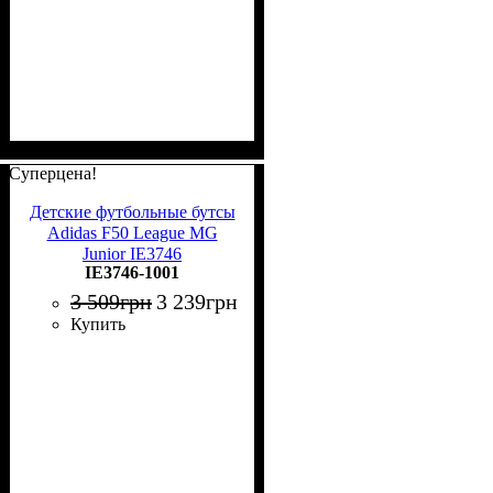
Суперцена!
Детские футбольные бутсы
Adidas F50 League MG
Junior IE3746
IE3746-1001
3 509
грн
3 239
грн
Купить