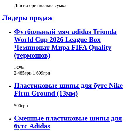
Дійсно оригінальна сумка.
Лидеры продаж
Футбольный мяч adidas Trionda
World Cup 2026 League Box
Чемпионат Мира FIFA Quality
(термошов)
-32%
2 485
грн
1 699
грн
Пластиковые шипы для бутс Nike
Firm Ground (13мм)
590
грн
Сменные пластиковые шипы для
бутс Adidas