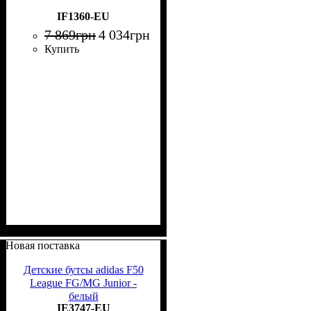
IF1360-EU
7 869
грн
4 034
грн
Купить
Новая поставка
Детские бутсы adidas F50
League FG/MG Junior -
белый
IE3747-EU