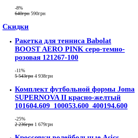
-8%
640
грн
590
грн
Скидки
Ракетка для тенниса Babolat
BOOST AERO PINK серо-темно-
розовая 121267-100
-11%
5 543
грн
4 938
грн
Комплект футбольной формы Joma
SUPERNOVA II красно-желтый
101604.609_100053.600_400194.600
-25%
2 236
грн
1 679
грн
Кроссовки волейбольные Asics