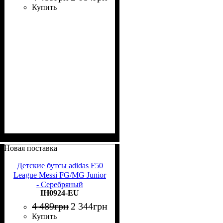
Купить
Новая поставка
Детские бутсы adidas F50
League Messi FG/MG Junior
- Серебряный
IH0924-EU
4 489
грн
2 344
грн
Купить