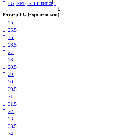
FG, PM (12-14 шипов)
Размер EU (европейский)
25
25.5
26
26.5
27
28
28.5
29
30
30.5
31
31.5
32
33
33.5
34