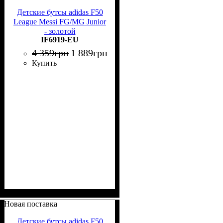
Детские бутсы adidas F50
League Messi FG/MG Junior
- золотой
IF6919-EU
4 359
грн
1 889
грн
Купить
Новая поставка
Детские бутсы adidas F50