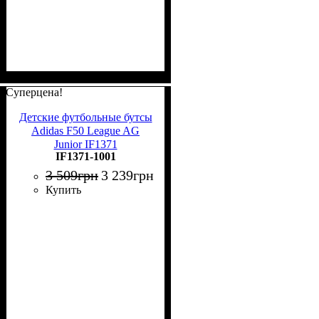
Суперцена!
Детские футбольные бутсы
Adidas F50 League AG
Junior IF1371
IF1371-1001
3 509
грн
3 239
грн
Купить