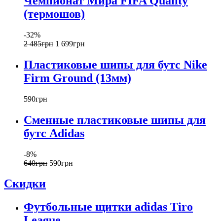
Чемпионат Мира FIFA Quality
(термошов)
-32%
2 485
грн
1 699
грн
Пластиковые шипы для бутс Nike
Firm Ground (13мм)
590
грн
Сменные пластиковые шипы для
бутс Adidas
-8%
640
грн
590
грн
Скидки
Футбольные щитки adidas Tiro
League