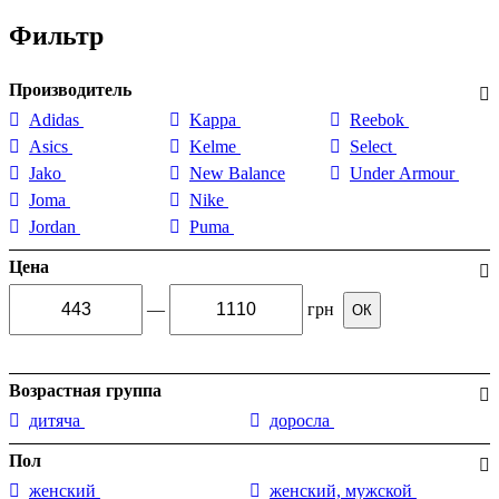
Фильтр
Производитель
Adidas
Kappa
Reebok
Asics
Kelme
Select
Jako
New Balance
Under Armour
Joma
Nike
Jordan
Puma
Цена
—
грн
ОК
Возрастная группа
дитяча
доросла
Пол
женский
женский, мужской