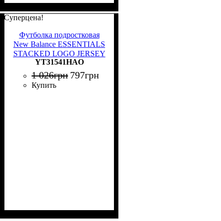
Суперцена!
Футболка подростковая
New Balance ESSENTIALS
STACKED LOGO JERSEY
YT31541HAO
розовая YT31541HAO
1 026
грн
797
грн
Купить