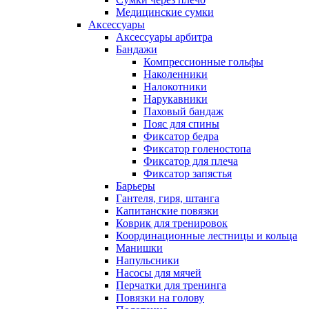
Медицинские сумки
Аксессуары
Аксессуары арбитра
Бандажи
Компрессионные гольфы
Наколенники
Налокотники
Нарукавники
Паховый бандаж
Пояс для спины
Фиксатор бедра
Фиксатор голеностопа
Фиксатор для плеча
Фиксатор запястья
Барьеры
Гантеля, гиря, штанга
Капитанские повязки
Коврик для тренировок
Координационные лестницы и кольца
Манишки
Напульсники
Насосы для мячей
Перчатки для тренинга
Повязки на голову