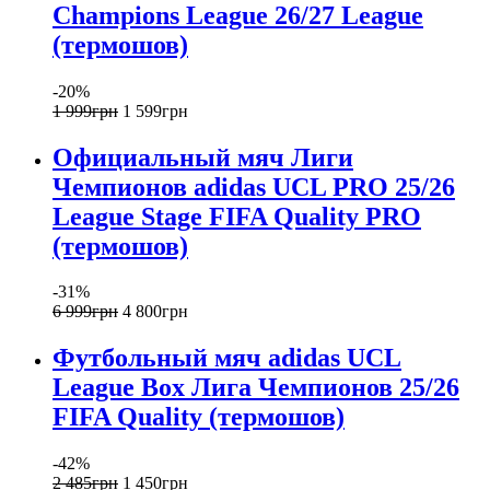
Champions League 26/27 League
(термошов)
-20%
1 999
грн
1 599
грн
Официальный мяч Лиги
Чемпионов adidas UCL PRO 25/26
League Stage FIFA Quality PRO
(термошов)
-31%
6 999
грн
4 800
грн
Футбольный мяч adidas UCL
League Box Лига Чемпионов 25/26
FIFA Quality (термошов)
-42%
2 485
грн
1 450
грн