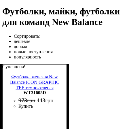
Футболки, майки, футболки
для команд New Balance
Сортировать:
дешевле
дороже
новые поступления
популярность
Суперцена!
Футболка женская New
Balance ICON GRAPHIC
TEE темно-зеленая
WT31605D
WT31605D
973
грн
443
грн
Купить