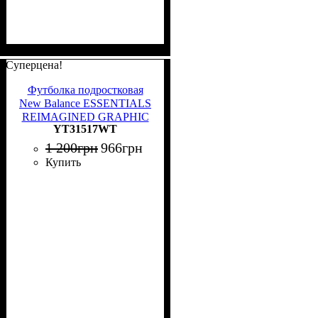
Суперцена!
Футболка подростковая
New Balance ESSENTIALS
REIMAGINED GRAPHIC
YT31517WT
белая YT31517WT
1 200
грн
966
грн
Купить