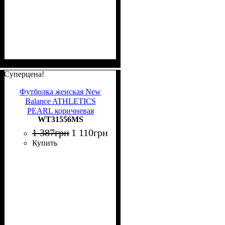
Суперцена!
Футболка женская New
Balance ATHLETICS
PEARL коричневая
WT31556MS
WT31556MS
1 387
грн
1 110
грн
Купить