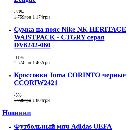
-33%
1 759
грн
1 174
грн
Сумка на пояс Nike NK HERITAGE
WAISTPACK - CTGRY серая
DV6242-060
-11%
1 574
грн
1 402
грн
Кроссовки Joma CORINTO черные
CCORIW2421
-5%
1 908
грн
1 804
грн
Новинки
Футбольный мяч Adidas UEFA