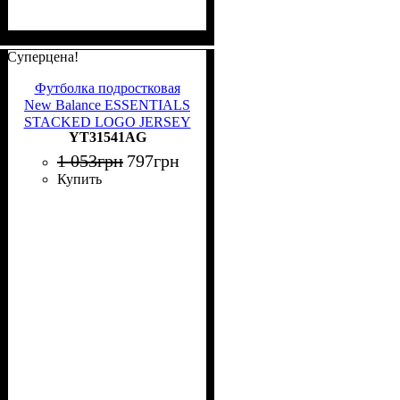
Суперцена!
Футболка подростковая
New Balance ESSENTIALS
STACKED LOGO JERSEY
YT31541AG
серая YT31541AG
1 053
грн
797
грн
Купить