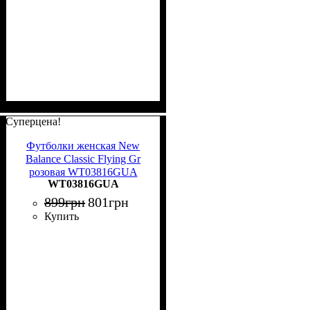
Суперцена!
Футболки женская New
Balance Classic Flying Gr
розовая WT03816GUA
WT03816GUA
899
грн
801
грн
Купить