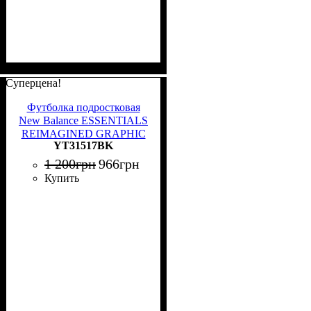
Суперцена!
Футболка подростковая
New Balance ESSENTIALS
REIMAGINED GRAPHIC
YT31517BK
черная YT31517BK
1 200
грн
966
грн
Купить