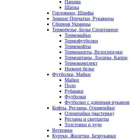
Панама
Шапка
Горловики, Шарфы
Зимние Перчатки, Рукавицы
Сборная Украины
Термобелье, Белье Спортивное
Термомайки
Термофутболки
Термокофты
Термошорты, Велосипедки
Термоштаны, Лосины, Капри
Термокомплект
Нижнее белье
Футболки, Майки
Майки
Поло
Рубашки
Футболки
Футболки с длинным рукавом
Кофты, Регланы, Олимпийки
Олимпийки (мастерки)
Регланы и свитшоты
Толстовки и худи
Ветровки
Куртки, Жилетки, Безрукавки