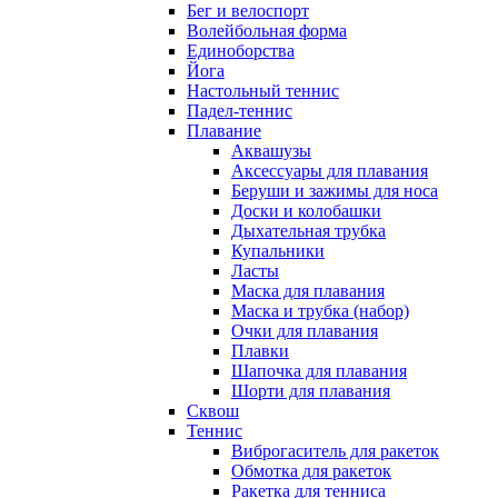
Бег и велоспорт
Волейбольная форма
Единоборства
Йога
Настольный теннис
Падел-теннис
Плавание
Аквашузы
Аксессуары для плавания
Беруши и зажимы для носа
Доски и колобашки
Дыхательная трубка
Купальники
Ласты
Маска для плавания
Маска и трубка (набор)
Очки для плавания
Плавки
Шапочка для плавания
Шорти для плавания
Сквош
Теннис
Виброгаситель для ракеток
Обмотка для ракеток
Ракетка для тенниса