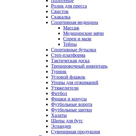
Полотенце
Ролик для пресса
Свисток
Скакалка
Спортивная медицина
Массаж
Медицинские мячи
Спреи и мази
Тейпы
Спортивные бутылки
Степ-платформа
Тактическая доска
Тренировочный инвентарь
Турник
Угловой флажок
Упоры для отжиманий
Утяжелители
Фитбол
Фишки и конусы
Футбольные ворота
Футбольные щитки
Халаты
Шипы для бутс
Эспандер
Сувенирная продукция