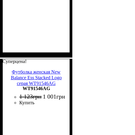
Суперцена!
Футболка женская New
Balance Ess Stacked Logo
серая WT91546AG
WT91546AG
1 123
грн
1 001
грн
Купить