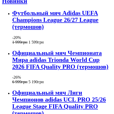
Новинки
Футбольный мяч Adidas UEFA
Champions League 26/27 League
(термошов)
-20%
1 999
грн
1 599
грн
Официальный мяч Чемпионата
Мира adidas Trionda World Cup
2026 FIFA Quality PRO (термошов)
-26%
6 999
грн
5 190
грн
Официальный мяч Лиги
Чемпионов adidas UCL PRO 25/26
League Stage FIFA Quality PRO
(термошов)