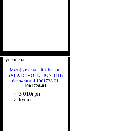
Суперцена!
Мяч футзальный Uhlsport
SALA REVOLUTION THB
бело-синий 1001728 01
1001728-01
Размер 4
3 010
грн
Купить