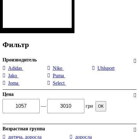
Фильтр
Производитель
Adidas
Nike
Uhlsport
Jako
Puma
Joma
Select
Цена
—
грн
ОК
Возрастная группа
дитяча, доросла
доросла