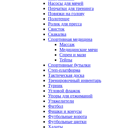
Насосы для мячей
Перчатки для тренинга
Повязки на голову
Полотенце
Ролик для пресса
Свисток
Скакалка
Спортивная медицина
Массаж
Медицинские мячи
Спреи и мази
Тейпы
Спортивные бутылки
Степ-платформа
Тактическая доска
Тренировочный инвентарь
Турник
Угловой флажок
Упоры для отжиманий
Утяжелители
Фитбол
Фишки и конусы
Футбольные ворота
Футбольные щитки
Халаты