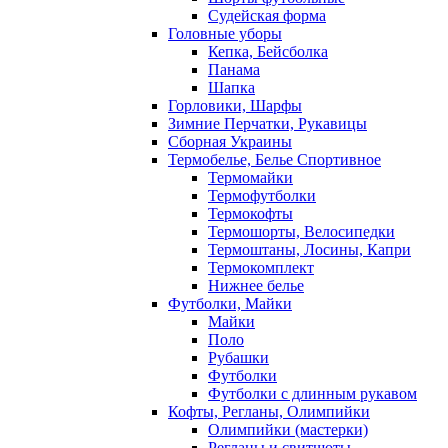
Судейская форма
Головные уборы
Кепка, Бейсболка
Панама
Шапка
Горловики, Шарфы
Зимние Перчатки, Рукавицы
Сборная Украины
Термобелье, Белье Спортивное
Термомайки
Термофутболки
Термокофты
Термошорты, Велосипедки
Термоштаны, Лосины, Капри
Термокомплект
Нижнее белье
Футболки, Майки
Майки
Поло
Рубашки
Футболки
Футболки с длинным рукавом
Кофты, Регланы, Олимпийки
Олимпийки (мастерки)
Регланы и свитшоты