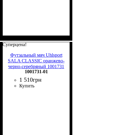
Суперцена!
Футзальный мяч Uhlsport
SALA CLASSIC оранжево-
черно-серебряный 1001731
1001731-01
01 Размер 4
1 510
грн
Купить