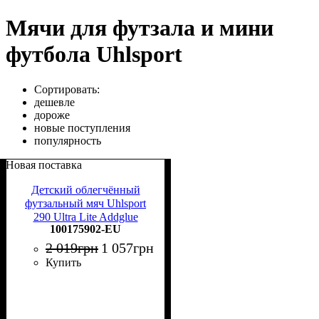
Мячи для футзала и мини
футбола Uhlsport
Сортировать:
дешевле
дороже
новые поступления
популярность
Новая поставка
Детский облегчённый
футзальный мяч Uhlsport
290 Ultra Lite Addglue
100175902-EU
2 019
грн
1 057
грн
Купить