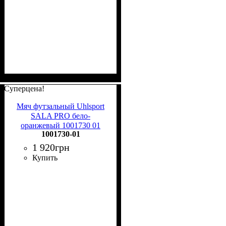
Суперцена!
Мяч футзальный Uhlsport
SALA PRO бело-
оранжевый 1001730 01
1001730-01
Размер 4
1 920
грн
Купить