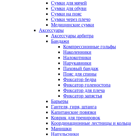
Сумки для мячей
Сумки для обуви
Сумки на пояс
Сумки через плечо
Медицинские сумки
Аксессуары
Аксессуары арбитра
Бандажи
Компрессионные гольфы
Наколенники
Налокотники
Нарукавники
Паховый бандаж
Пояс для спины
Фиксатор бедра
Фиксатор голеностопа
Фиксатор для плеча
Фиксатор запястья
Барьеры
Гантеля, гиря, штанга
Капитанские повязки
Коврик для тренировок
Координационные лестницы и кольца
Манишки
Напульсники