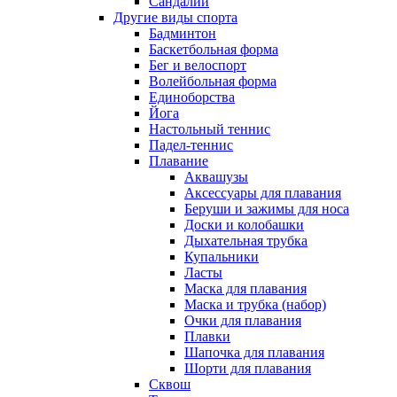
Сандалии
Другие виды спорта
Бадминтон
Баскетбольная форма
Бег и велоспорт
Волейбольная форма
Единоборства
Йога
Настольный теннис
Падел-теннис
Плавание
Аквашузы
Аксессуары для плавания
Беруши и зажимы для носа
Доски и колобашки
Дыхательная трубка
Купальники
Ласты
Маска для плавания
Маска и трубка (набор)
Очки для плавания
Плавки
Шапочка для плавания
Шорти для плавания
Сквош