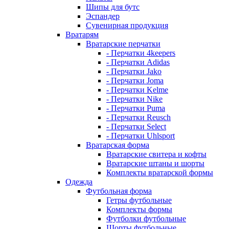
Шипы для бутс
Эспандер
Сувенирная продукция
Вратарям
Вратарские перчатки
- Перчатки 4keepers
- Перчатки Adidas
- Перчатки Jako
- Перчатки Joma
- Перчатки Kelme
- Перчатки Nike
- Перчатки Puma
- Перчатки Reusch
- Перчатки Select
- Перчатки Uhlsport
Вратарская форма
Вратарские свитера и кофты
Вратарские штаны и шорты
Комплекты вратарской формы
Одежда
Футбольная форма
Гетры футбольные
Комплекты формы
Футболки футбольные
Шорты футбольные