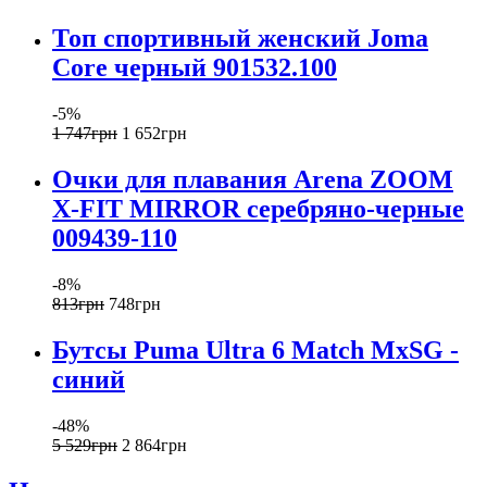
Топ спортивный женский Joma
Core черный 901532.100
-5%
1 747
грн
1 652
грн
Очки для плавания Arena ZOOM
X-FIT MIRROR серебряно-черные
009439-110
-8%
813
грн
748
грн
Бутсы Puma Ultra 6 Match MxSG -
синий
-48%
5 529
грн
2 864
грн