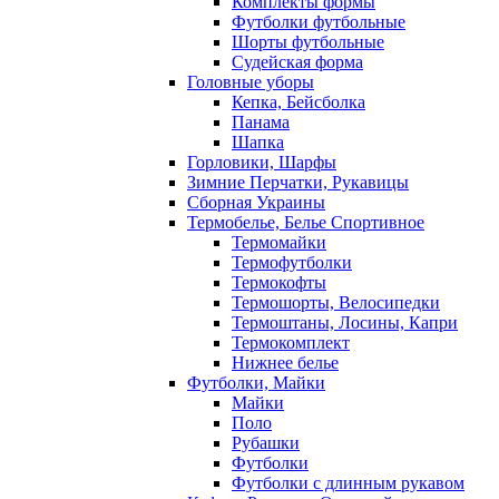
Комплекты формы
Футболки футбольные
Шорты футбольные
Судейская форма
Головные уборы
Кепка, Бейсболка
Панама
Шапка
Горловики, Шарфы
Зимние Перчатки, Рукавицы
Сборная Украины
Термобелье, Белье Спортивное
Термомайки
Термофутболки
Термокофты
Термошорты, Велосипедки
Термоштаны, Лосины, Капри
Термокомплект
Нижнее белье
Футболки, Майки
Майки
Поло
Рубашки
Футболки
Футболки с длинным рукавом