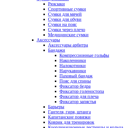
Рюкзаки
Спортивные сумки
Сумки для мячей
Сумки для обуви
Сумки на пояс
Сумки через плечо
Медицинские сумки
Аксессуары
Аксессуары арбитра
Бандажи
Компрессионные гольфы
Наколенники
Налокотники
Нарукавники
Паховый бандаж
Пояс для спины
Фиксатор бедра
Фиксатор голеностопа
Фиксатор для плеча
Фиксатор запястья
Барьеры
Гантеля, гиря, штанга
Капитанские повязки
Коврик для тренировок
Координационные лестницы и кольца