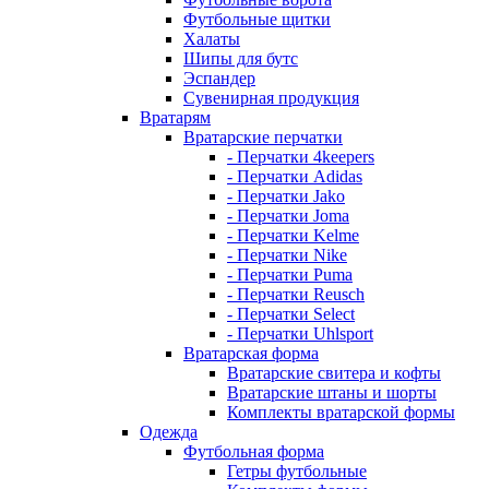
Футбольные щитки
Халаты
Шипы для бутс
Эспандер
Сувенирная продукция
Вратарям
Вратарские перчатки
- Перчатки 4keepers
- Перчатки Adidas
- Перчатки Jako
- Перчатки Joma
- Перчатки Kelme
- Перчатки Nike
- Перчатки Puma
- Перчатки Reusch
- Перчатки Select
- Перчатки Uhlsport
Вратарская форма
Вратарские свитера и кофты
Вратарские штаны и шорты
Комплекты вратарской формы
Одежда
Футбольная форма
Гетры футбольные