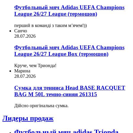
Футбольный мяч Adidas UEFA Champions
League 26/27 League (термошов)
перший в команді з таким мʼячем!))
Санчо
28.07.2026
Футбольный мяч Adidas UEFA Champions
League 26/27 League Box (термошов)
Круче, чем Трионда!
Марина
28.07.2026
Сумка для тенниса Head BASE RACQUET
BAG M 50L темно-синяя 261315
Дійсно оригінальна сумка.
Лидеры продаж
Футбольный мяч adidas Trionda