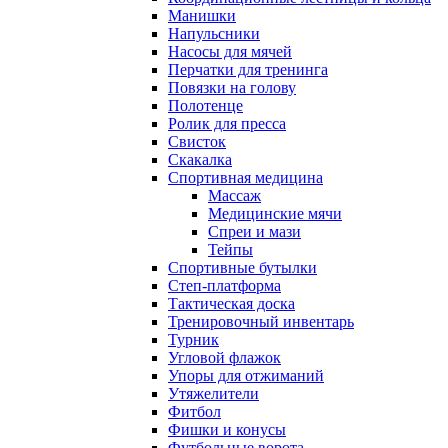
Манишки
Напульсники
Насосы для мячей
Перчатки для тренинга
Повязки на голову
Полотенце
Ролик для пресса
Свисток
Скакалка
Спортивная медицина
Массаж
Медицинские мячи
Спреи и мази
Тейпы
Спортивные бутылки
Степ-платформа
Тактическая доска
Тренировочный инвентарь
Турник
Угловой флажок
Упоры для отжиманий
Утяжелители
Фитбол
Фишки и конусы
Футбольные ворота