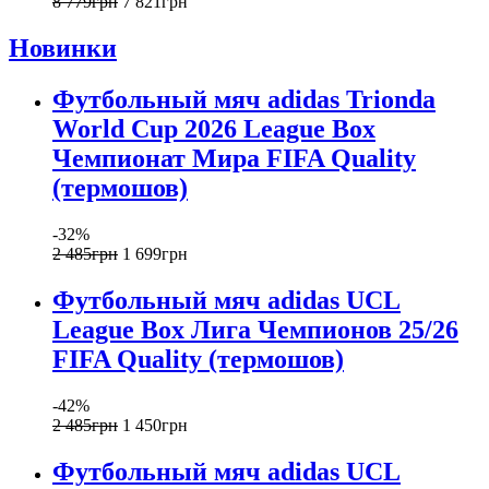
8 779
грн
7 821
грн
Новинки
Футбольный мяч adidas Trionda
World Cup 2026 League Box
Чемпионат Мира FIFA Quality
(термошов)
-32%
2 485
грн
1 699
грн
Футбольный мяч adidas UCL
League Box Лига Чемпионов 25/26
FIFA Quality (термошов)
-42%
2 485
грн
1 450
грн
Футбольный мяч adidas UCL