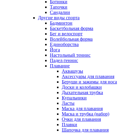
Ботинки
Тапочки
Сандалии
Другие виды спорта
Бадминтон
Баскетбольная форма
Бег и велоспорт
Волейбольная форма
Единоборства
Йога
Настольный теннис
Падел-теннис
Плавание
Аквашузы
Аксессуары для плавания
Беруши и зажимы для носа
Доски и колобашки
Дыхательная трубка
Купальники
Ласты
Маска для плавания
Маска и трубка (набор)
Очки для плавания
Плавки
Шапочка для плавания