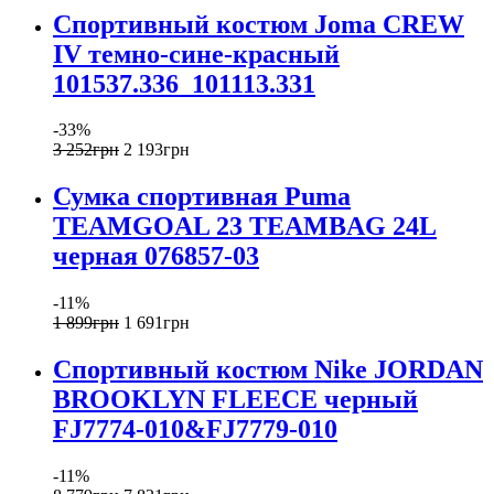
Спортивный костюм Joma CREW
IV темно-сине-красный
101537.336_101113.331
-33%
3 252
грн
2 193
грн
Сумка спортивная Puma
TEAMGOAL 23 TEAMBAG 24L
черная 076857-03
-11%
1 899
грн
1 691
грн
Спортивный костюм Nike JORDAN
BROOKLYN FLEECE черный
FJ7774-010&FJ7779-010
-11%