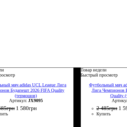
ли
Товар недели
росмотр
Быстрый просмотр
ьный мяч adidas UCL League Лига
Футбольный мяч ad
онов Будапешт 2026 FIFA Quality
Лига Чемпионов 
(термошов)
Quality 
JX9095
485
грн
1 580
грн
2 485
грн
1 5
пить
Купить