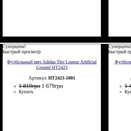
Суперцена!
Суперцена
Быстрый просмотр
Быстрый п
Футбольный мяч Adidas Tiro League Artificial
Футболь
Ground HT2423
HT2423-1001
1 819
грн
1 679
грн
1 
Купить
Ку