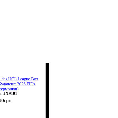
idas UCL League Box
Будапешт 2026 FIFA
(термошов)
JX9101
90
грн