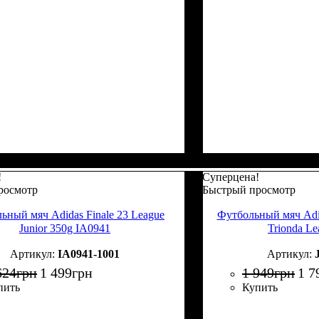
!
Суперцена!
росмотр
Быстрый просмотр
ьный мяч Adidas Finale 23 League
Футбольный мяч Adi
Junior 350g IA0941
Trionda L
IA0941-1001
624
грн
1 499
грн
1 949
грн
1 7
пить
Купить