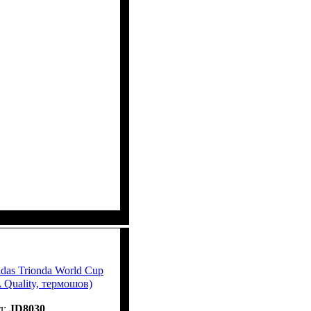
das Trionda World Cup
 Quality, термошов)
JD8030