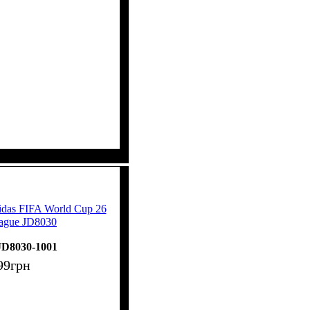
das FIFA World Cup 26
eague JD8030
JD8030-1001
99
грн