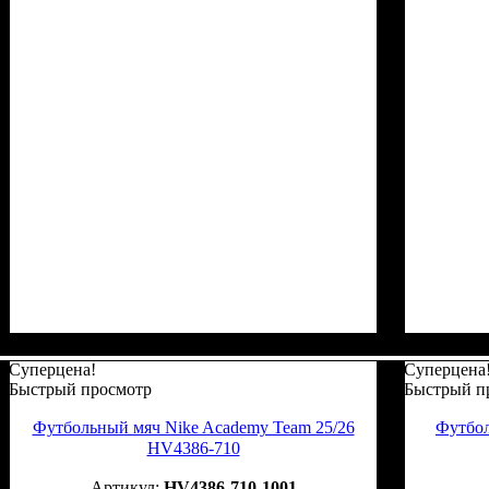
Суперцена!
Суперцена
Быстрый просмотр
Быстрый п
Футбольный мяч Nike Academy Team 25/26
Футбол
HV4386-710
HV4386-710-1001