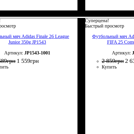
!
Суперцена!
росмотр
Быстрый просмотр
ьный мяч Adidas Finale 26 League
Футбольный мяч Adi
Junior 350g JP1543
FIFA 25 Comp
JP1543-1001
689
грн
1 559
грн
2 859
грн
2 6
пить
Купить