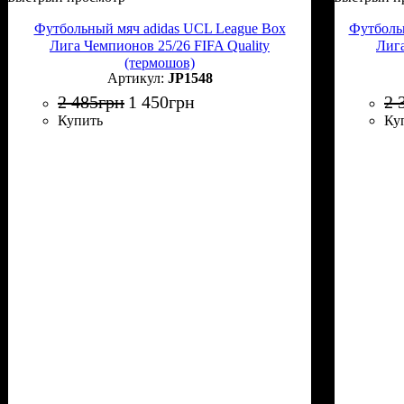
Футбольный мяч adidas UCL League Box
Футбольн
Лига Чемпионов 25/26 FIFA Quality
Лига
(термошов)
JP1548
2 485
грн
1 450
грн
2 
Купить
Ку