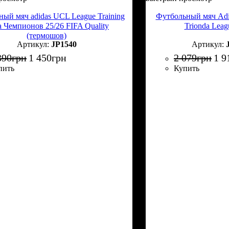
ый мяч adidas UCL League Training
Футбольный мяч Adi
 Чемпионов 25/26 FIFA Quality
Trionda Lea
(термошов)
JP1540
390
грн
1 450
грн
2 079
грн
1 9
пить
Купить