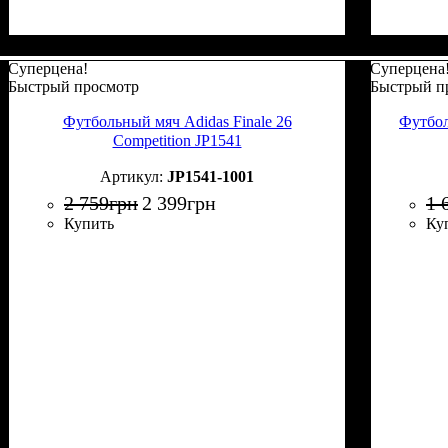
Суперцена!
Суперцена
Быстрый просмотр
Быстрый п
Футбольный мяч Adidas Finale 26
Футбол
Competition JP1541
JP1541-1001
2 759
грн
2 399
грн
1 
Купить
Ку