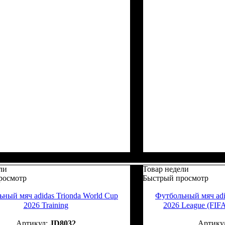
ли
Товар недели
росмотр
Быстрый просмотр
ный мяч adidas Trionda World Cup
Футбольный мяч adi
2026 Training
2026 League (FIFA
JD8032