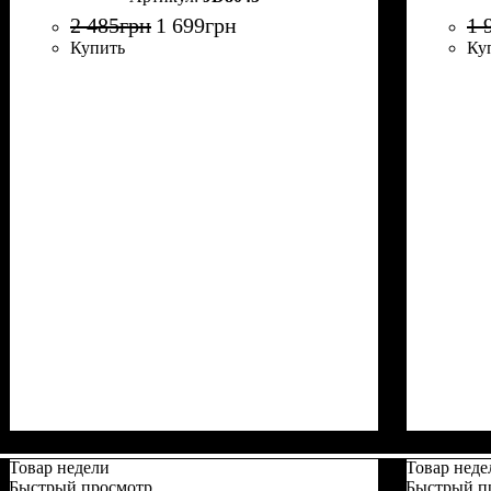
2 485
грн
1 699
грн
1 
Купить
Ку
Товар недели
Товар неде
Быстрый просмотр
Быстрый п