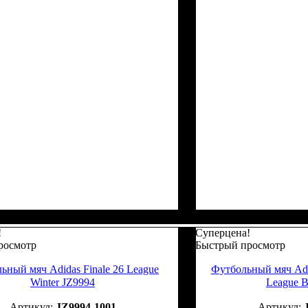
!
Суперцена!
росмотр
Быстрый просмотр
ьный мяч Adidas Finale 26 League
Футбольный мяч Adid
Winter JZ9994
League 
JZ9994-1001