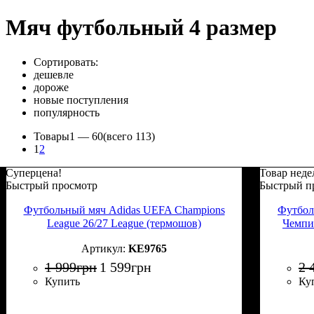
Мяч футбольный 4 размер
Сортировать:
дешевле
дороже
новые поступления
популярность
Товары
1 —
60
(всего 113)
1
2
Суперцена!
Товар неде
Быстрый просмотр
Быстрый п
Футбольный мяч Adidas UEFA Champions
Футбол
League 26/27 League (термошов)
Чемпи
KE9765
1 999
грн
1 599
грн
2 
Купить
Ку