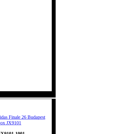
as Finale 26 Budapest
Box JX9101
JX9101-1001