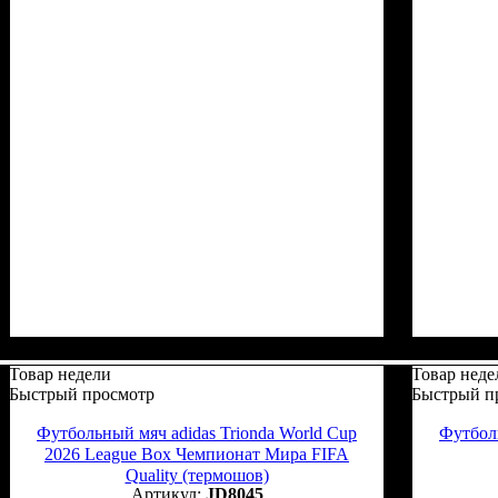
Товар недели
Товар неде
Быстрый просмотр
Быстрый п
Футбольный мяч adidas Trionda World Cup
Футболь
2026 League Box Чемпионат Мира FIFA
Quality (термошов)
JD8045