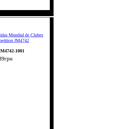
das Mundial de Clubes
etition JM4742
JM4742-1001
39
грн