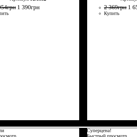
954
грн
1 390
грн
2 369
грн
1 6
пить
Купить
ли
Суперцена!
росмотр
Быстрый просмотр