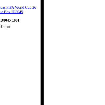
das FIFA World Cup 26
gue Box JD8045
JD8045-1001
19
грн