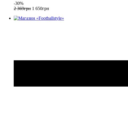
-30%
2 369
грн
1 650
грн