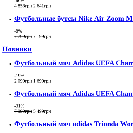
-46%
4 858
грн
2 641
грн
Футбольные бутсы Nike Air Zoom Me
-8%
7 799
грн
7 199
грн
Новинки
Футбольный мяч Adidas UEFA Champi
-19%
2 090
грн
1 690
грн
Футбольный мяч Adidas UEFA Champi
-31%
7 999
грн
5 499
грн
Футбольный мяч adidas Trionda Worl