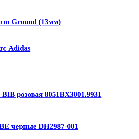
irm Ground (13мм)
с Adidas
BIB розовая 8051BX3001.9931
BE черные DH2987-001