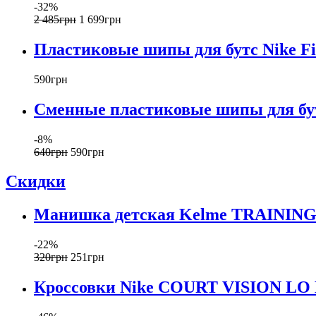
-32%
2 485
грн
1 699
грн
Пластиковые шипы для бутс Nike F
590
грн
Сменные пластиковые шипы для бут
-8%
640
грн
590
грн
Скидки
Манишка детская Kelme TRAINING 
-22%
320
грн
251
грн
Кроссовки Nike COURT VISION LO 