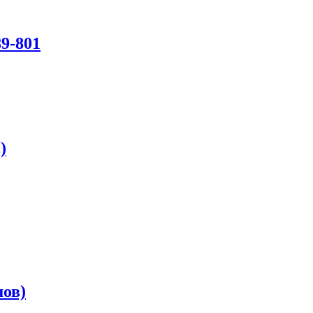
9-801
)
шов)