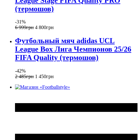
League Stage FIFA Quality PRO
(термошов)
-31%
6 999
грн
4 800
грн
Футбольный мяч adidas UCL
League Box Лига Чемпионов 25/26
FIFA Quality (термошов)
-42%
2 485
грн
1 450
грн