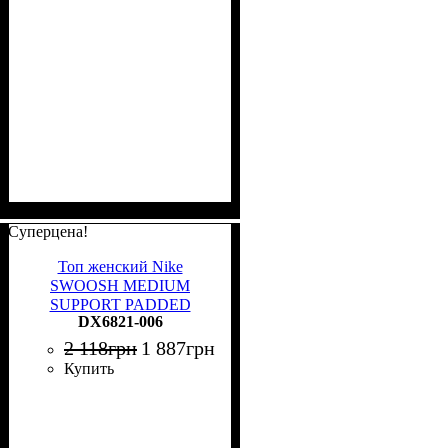
Суперцена!
Топ женский Nike
SWOOSH MEDIUM
SUPPORT PADDED
DX6821-006
SPORTS BRA дымчато-
синий DX6821-006
2 118
грн
1 887
грн
Купить