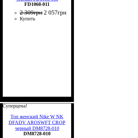
FD1068-011
2 309
грн
2 057
грн
Купить
Суперцена!
Топ женский Nike W NK
DFADV AROSWFT CROP
черный DM8728-010
DM8728-010