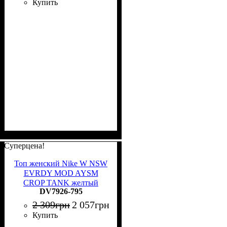
Купить
Суперцена!
Топ женский Nike W NSW
EVRDY MOD AYSM
CROP TANK желтый
DV7926-795
DV7926-795
2 309
грн
2 057
грн
Купить