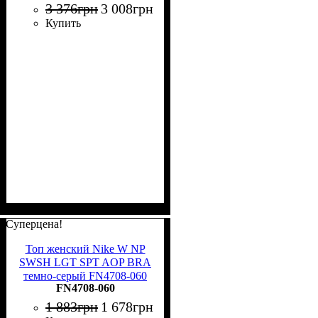
3 376
грн
3 008
грн
Купить
Суперцена!
Топ женский Nike W NP
SWSH LGT SPT AOP BRA
темно-серый FN4708-060
FN4708-060
1 883
грн
1 678
грн