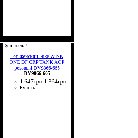
Суперцена!
Топ женский Nike W NK
ONE DF CRP TANK AOP
розовый DV9866-665
DV9866-665
1 647
грн
1 364
грн
Купить