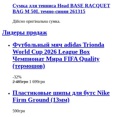
Сумка для тенниса Head BASE RACQUET
BAG M 50L темно-синяя 261315
Дійсно оригінальна сумка.
Лидеры продаж
Футбольный мяч adidas Trionda
World Cup 2026 League Box
Чемпионат Мира FIFA Quality
(термошов)
-32%
2 485
грн
1 699
грн
Пластиковые шипы для бутс Nike
Firm Ground (13мм)
590
грн