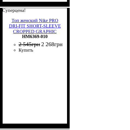
Суперцена!
Топ женский Nike PRO
DRI-FIT SHORT-SLEEVE
CROPPED GRAPHIC
HM6369-010
черный HM6369-010
2 545
грн
2 268
грн
Купить