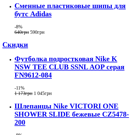
Сменные пластиковые шипы для
бутс Adidas
-8%
640
грн
590
грн
Скидки
Футболка подростковая Nike K
NSW TEE CLUB SSNL AOP серая
FN9612-084
-11%
1 173
грн
1 045
грн
Шлепанцы Nike VICTORI ONE
SHOWER SLIDE бежевые CZ5478-
200