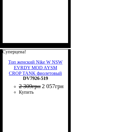
Суперцена!
Топ женский Nike W NSW
EVRDY MOD AYSM
CROP TANK фиолетовый
DV7926-519
DV7926-519
2 309
грн
2 057
грн
Купить