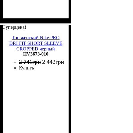
Суперцена!
Топ женский Nike PRO
DRI-FIT SHORT-SLEEVE
CROPPED черный
HV3673-010
HV3673-010
2 741
грн
2 442
грн
Купить