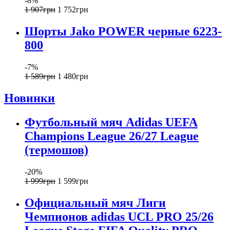
-8%
1 907
грн
1 752
грн
Шорты Jako POWER черные 6223-
800
-7%
1 589
грн
1 480
грн
Новинки
Футбольный мяч Adidas UEFA
Champions League 26/27 League
(термошов)
-20%
1 999
грн
1 599
грн
Официальный мяч Лиги
Чемпионов adidas UCL PRO 25/26