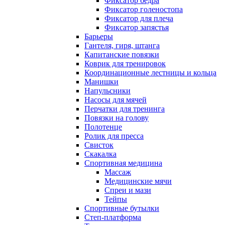
Фиксатор бедра
Фиксатор голеностопа
Фиксатор для плеча
Фиксатор запястья
Барьеры
Гантеля, гиря, штанга
Капитанские повязки
Коврик для тренировок
Координационные лестницы и кольца
Манишки
Напульсники
Насосы для мячей
Перчатки для тренинга
Повязки на голову
Полотенце
Ролик для пресса
Свисток
Скакалка
Спортивная медицина
Массаж
Медицинские мячи
Спреи и мази
Тейпы
Спортивные бутылки
Степ-платформа