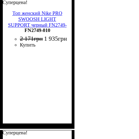
Суперцена!
Топ женский Nike PRO
SWOOSH LIGHT
SUPPORT черный FN2749-
FN2749-010
010
2 171
грн
1 935
грн
Купить
Суперцена!