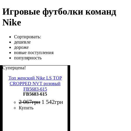
Игровые футболки команд
Nike
Сортировать:
дешевле
дороже
новые поступления
популярность
Суперцена!
Топ женский Nike LS TOP
CROPPED NVT розовый
FB5683-615
FB5683-615
2 067
грн
1 542
грн
Купить