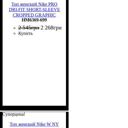
Топ женский Nike PRO
DRI-FIT SHORT-SLEEVE
CROPPED GRAPHIC
HM6369-699
розовый HM6369-699
2 545
грн
2 268
грн
Купить
Суперцена!
Топ женский Nike W NY