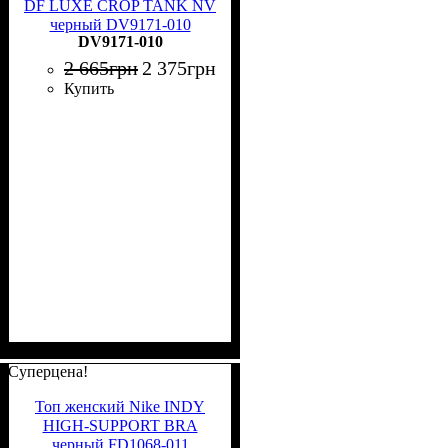
DF LUXE CROP TANK NV
черный DV9171-010
DV9171-010
2 665
грн
2 375
грн
Купить
Суперцена!
Топ женский Nike INDY
HIGH-SUPPORT BRA
черный FD1068-011