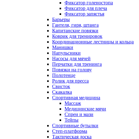
Фиксатор голеностопа
Фиксатор для плеча
Фиксатор запястья
Барьеры
Гантеля, гиря, штанга
Капитанские повязки
Коврик для тренировок
Координационные лестницы и кольца
Манишки
Напульсники
Насосы для мячей
Перчатки для тренинга
Повязки на голову
Полотенце
Ролик для пресса
Свисток
Скакалка
Спортивная медицина
Массаж
Медицинские мячи
Спреи и мази
Тейпы
Спортивные бутылки
Степ-платформа
Тактическая доска