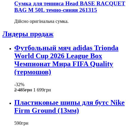
Сумка для тенниса Head BASE RACQUET
BAG M 50L темно-синяя 261315
Дійсно оригінальна сумка.
Лидеры продаж
Футбольный мяч adidas Trionda
World Cup 2026 League Box
Чемпионат Мира FIFA Quality
(термошов)
-32%
2 485
грн
1 699
грн
Пластиковые шипы для бутс Nike
Firm Ground (13мм)
590
грн