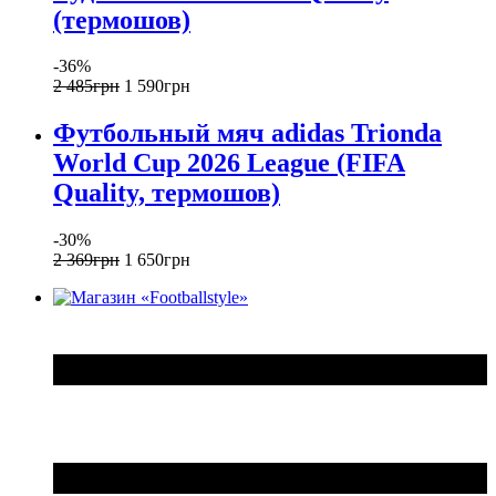
(термошов)
-36%
2 485
грн
1 590
грн
Футбольный мяч adidas Trionda
World Cup 2026 League (FIFA
Quality, термошов)
-30%
2 369
грн
1 650
грн