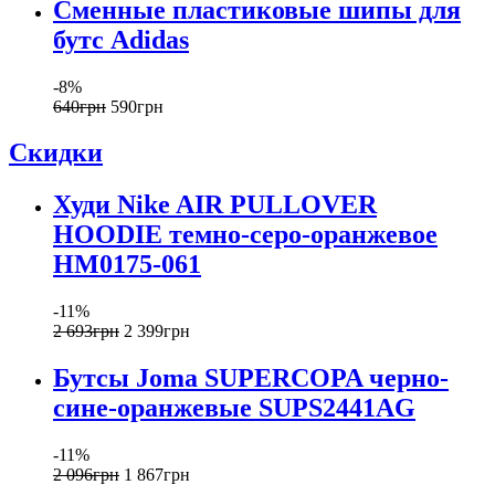
Сменные пластиковые шипы для
бутс Adidas
-8%
640
грн
590
грн
Скидки
Худи Nike AIR PULLOVER
HOODIE темно-серо-оранжевое
HM0175-061
-11%
2 693
грн
2 399
грн
Бутсы Joma SUPERCOPA черно-
сине-оранжевые SUPS2441AG
-11%
2 096
грн
1 867
грн