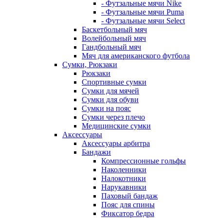
- Футзальные мячи Nike
- Футзальные мячи Puma
- Футзальные мячи Select
Баскетбольный мяч
Волейбольный мяч
Гандбольный мяч
Мяч для американского футбола
Сумки, Рюкзаки
Рюкзаки
Спортивные сумки
Сумки для мячей
Сумки для обуви
Сумки на пояс
Сумки через плечо
Медицинские сумки
Аксессуары
Аксессуары арбитра
Бандажи
Компрессионные гольфы
Наколенники
Налокотники
Нарукавники
Паховый бандаж
Пояс для спины
Фиксатор бедра