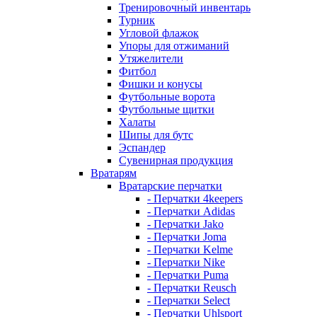
Тренировочный инвентарь
Турник
Угловой флажок
Упоры для отжиманий
Утяжелители
Фитбол
Фишки и конусы
Футбольные ворота
Футбольные щитки
Халаты
Шипы для бутс
Эспандер
Сувенирная продукция
Вратарям
Вратарские перчатки
- Перчатки 4keepers
- Перчатки Adidas
- Перчатки Jako
- Перчатки Joma
- Перчатки Kelme
- Перчатки Nike
- Перчатки Puma
- Перчатки Reusch
- Перчатки Select
- Перчатки Uhlsport