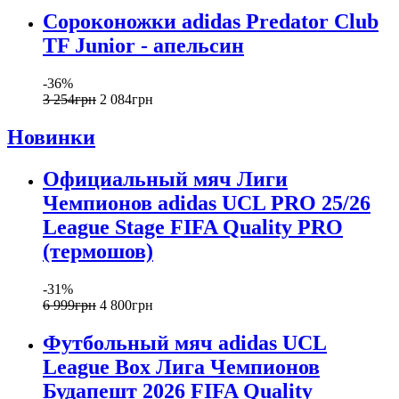
Сороконожки adidas Predator Club
TF Junior - апельсин
-36%
3 254
грн
2 084
грн
Новинки
Официальный мяч Лиги
Чемпионов adidas UCL PRO 25/26
League Stage FIFA Quality PRO
(термошов)
-31%
6 999
грн
4 800
грн
Футбольный мяч adidas UCL
League Box Лига Чемпионов
Будапешт 2026 FIFA Quality