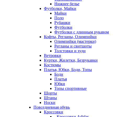
Нижнее белье
Футболки, Майки
Майки
Поло
Рубашки
Футболки
Футболки с длинным рукавом
Кофты, Регланы, Олимпийки
Олимпийки (мастерки)
Регланы и свитшоты
Толстовки и худи
Ветровки
Куртки, Жилетки, Безрукавки
Костюмы
Платья, Юбки, Боди, Топы
Боди
Платья
Юбки
Топы спортивные
Шорты
Штаны
Носки
Повседневная обувь
Кроссовки
- Кроссовки Adidas