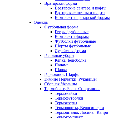
Вратарская форма
Вратарские свитера и кофты
Вратарские штаны и шорты
Комплекты вратарской формы
Одежда
Футбольная форма
Гетры футбольные
Комплекты формы
Футболки футбольные
Шорты футбольные
Судейская форма
Головные уборы
Кепка, Бейсболка
Панама
Шапка
Горловики, Шарфы
Зимние Перчатки, Рукавицы
Сборная Украины
Термобелье, Белье Спортивное
Термомайки
Термофутболки
Термокофты
Термошорты, Велосипедки
Термоштаны, Лосины, Капри
Термокомплект