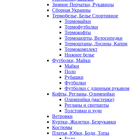
Зимние Перчатки, Рукавицы
Сборная Украины
Термобелье, Белье Спортивное
Термомайки
Термофутболки
Термокофты
Термошорты, Велосипедки
Термоштаны, Лосины, Капри
Термокомплект
Нижнее белье
Футболки, Майки
Майки
Поло
Рубашки
Футболки
Футболки с длинным рукавом
Кофты, Регланы, Олимпийки
Олимпийки (мастерки)
Регланы и свитшоты
Толстовки и худи
Ветровки
Куртки, Жилетки, Безрукавки
Костюмы
Платья, Юбки, Боди, Топы
Боди