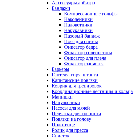
Аксессуары арбитра
Бандажи
Компрессионные гольфы
Наколенники
Налокотники
Нарукавники
Паховый бандаж
Пояс для спины
Фиксатор бедра
Фиксатор голеностопа
Фиксатор для плеча
Фиксатор запястья
Барьеры
Гантеля, гиря, штанга
Капитанские повязки
Коврик для тренировок
Координационные лестницы и кольца
Манишки
Напульсники
Насосы для мячей
Перчатки для тренинга
Повязки на голову
Полотенце
Ролик для пресса
Свисток