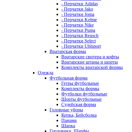
- Перчатки Adidas
- Перчатки Jako
- Перчатки Joma
- Перчатки Kelme
- Перчатки Nike
- Перчатки Puma
- Перчатки Reusch
- Перчатки Select
- Перчатки Uhlsport
Вратарская форма
Вратарские свитера и кофты
Вратарские штаны и шорты
Комплекты вратарской формы
Одежда
Футбольная форма
Гетры футбольные
Комплекты формы
Футболки футбольные
Шорты футбольные
Судейская форма
Головные уборы
Кепка, Бейсболка
Панама
Шапка
Горловики, Шарфы