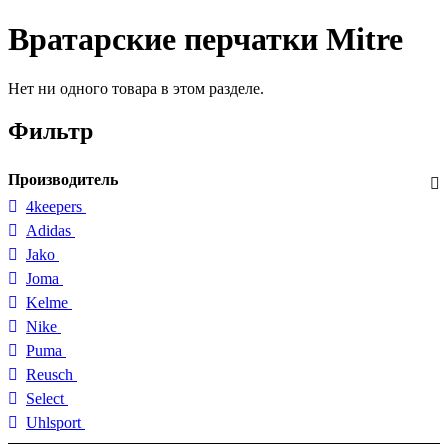
Вратарские перчатки Mitre
Нет ни одного товара в этом разделе.
Фильтр
Производитель
4keepers
Adidas
Jako
Joma
Kelme
Nike
Puma
Reusch
Select
Uhlsport