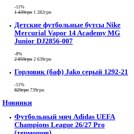
-11%
1 439
грн
1 282
грн
Детские футбольные бутсы Nike
Mercurial Vapor 14 Academy MG
Junior DJ2856-007
-8%
2 859
грн
2 639
грн
Горловик (баф) Jako серый 1292-21
-11%
829
грн
739
грн
Новинки
Футбольный мяч Adidas UEFA
Champions League 26/27 Pro
(термошов)