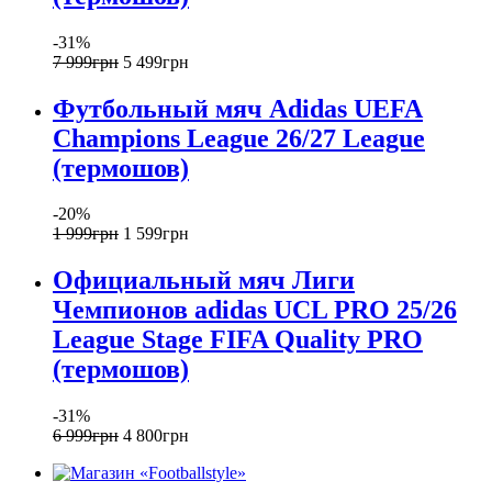
-31%
7 999
грн
5 499
грн
Футбольный мяч Adidas UEFA
Champions League 26/27 League
(термошов)
-20%
1 999
грн
1 599
грн
Официальный мяч Лиги
Чемпионов adidas UCL PRO 25/26
League Stage FIFA Quality PRO
(термошов)
-31%
6 999
грн
4 800
грн