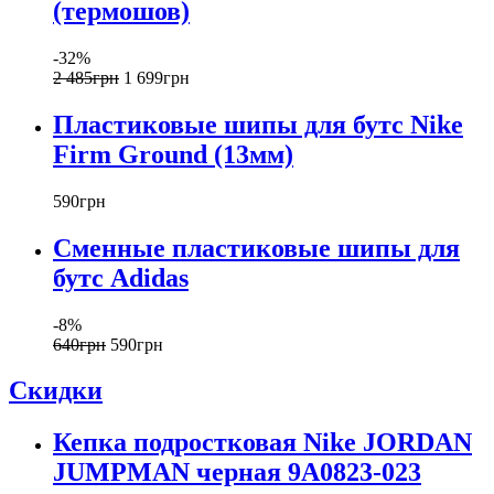
(термошов)
-32%
2 485
грн
1 699
грн
Пластиковые шипы для бутс Nike
Firm Ground (13мм)
590
грн
Сменные пластиковые шипы для
бутс Adidas
-8%
640
грн
590
грн
Скидки
Кепка подростковая Nike JORDAN
JUMPMAN черная 9A0823-023