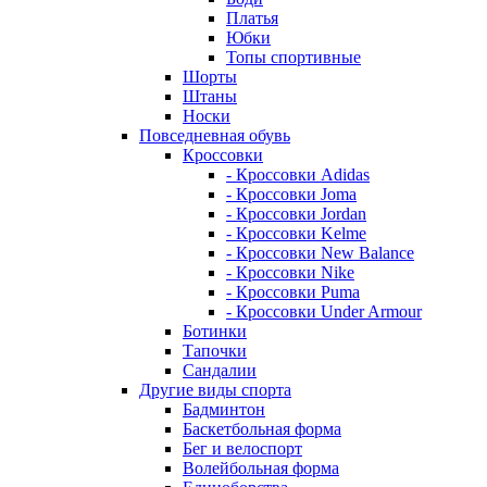
Платья
Юбки
Топы спортивные
Шорты
Штаны
Носки
Повседневная обувь
Кроссовки
- Кроссовки Adidas
- Кроссовки Joma
- Кроссовки Jordan
- Кроссовки Kelme
- Кроссовки New Balance
- Кроссовки Nike
- Кроссовки Puma
- Кроссовки Under Armour
Ботинки
Тапочки
Сандалии
Другие виды спорта
Бадминтон
Баскетбольная форма
Бег и велоспорт
Волейбольная форма