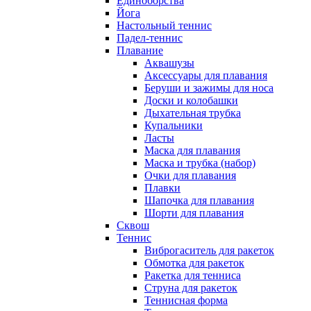
Единоборства
Йога
Настольный теннис
Падел-теннис
Плавание
Аквашузы
Аксессуары для плавания
Беруши и зажимы для носа
Доски и колобашки
Дыхательная трубка
Купальники
Ласты
Маска для плавания
Маска и трубка (набор)
Очки для плавания
Плавки
Шапочка для плавания
Шорти для плавания
Сквош
Теннис
Виброгаситель для ракеток
Обмотка для ракеток
Ракетка для тенниса
Струна для ракеток
Теннисная форма