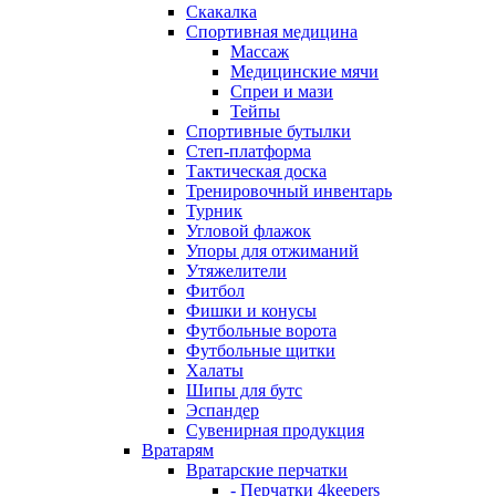
Скакалка
Спортивная медицина
Массаж
Медицинские мячи
Спреи и мази
Тейпы
Спортивные бутылки
Степ-платформа
Тактическая доска
Тренировочный инвентарь
Турник
Угловой флажок
Упоры для отжиманий
Утяжелители
Фитбол
Фишки и конусы
Футбольные ворота
Футбольные щитки
Халаты
Шипы для бутс
Эспандер
Сувенирная продукция
Вратарям
Вратарские перчатки
- Перчатки 4keepers