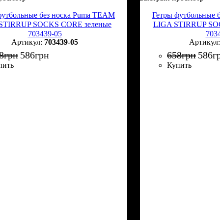
футбольные без носка Puma TEAM
Гетры футбольные 
STIRRUP SOCKS CORE зеленые
LIGA STIRRUP SO
703439-05
703
703439-05
8
грн
586
грн
658
грн
586
г
пить
Купить