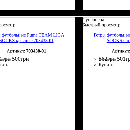
!
Суперцена!
росмотр
Быстрый просмотр
ы футбольные Puma TEAM LIGA
Гетры футбольн
SOCKS красные 703438-01
SOCKS син
703438-01
1
грн
500
грн
562
грн
501
г
пить
Купить