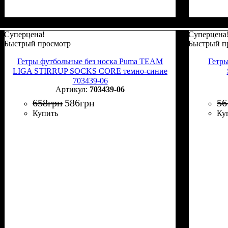
Суперцена!
Суперцена
Быстрый просмотр
Быстрый п
Гетры футбольные без носка Puma TEAM
Гетр
LIGA STIRRUP SOCKS CORE темно-синие
703439-06
703439-06
658
грн
586
грн
56
Купить
Ку