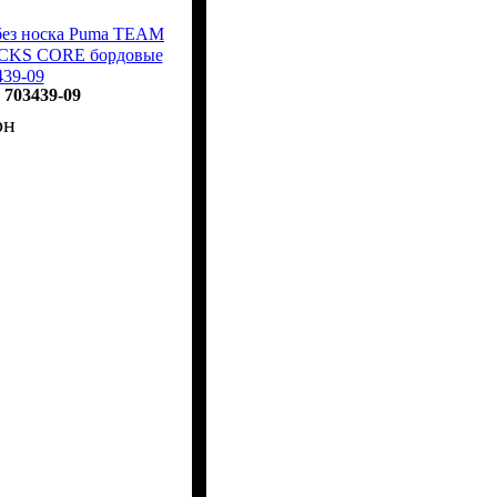
без носка Puma TEAM
CKS CORE бордовые
439-09
703439-09
рн