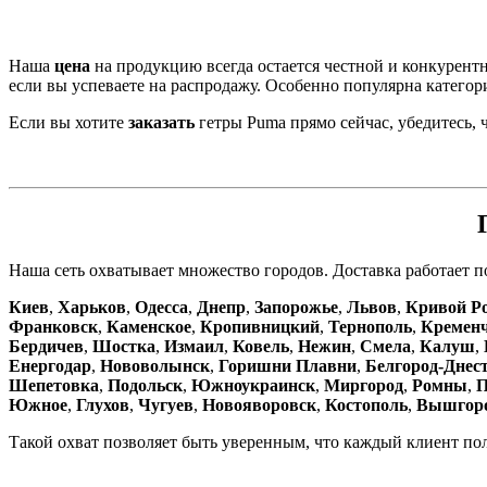
Наша
цена
на продукцию всегда остается честной и конкурент
если вы успеваете на распродажу. Особенно популярна категор
Если вы хотите
заказать
гетры Puma прямо сейчас, убедитесь, 
Наша сеть охватывает множество городов. Доставка работает п
Киев
,
Харьков
,
Одесса
,
Днепр
,
Запорожье
,
Львов
,
Кривой Р
Франковск
,
Каменское
,
Кропивницкий
,
Тернополь
,
Кремен
Бердичев
,
Шостка
,
Измаил
,
Ковель
,
Нежин
,
Смела
,
Калуш
,
Енергодар
,
Нововолынск
,
Горишни Плавни
,
Белгород-Днес
Шепетовка
,
Подольск
,
Южноукраинск
,
Миргород
,
Ромны
,
П
Южное
,
Глухов
,
Чугуев
,
Новояворовск
,
Костополь
,
Вышгор
Такой охват позволяет быть уверенным, что каждый клиент пол