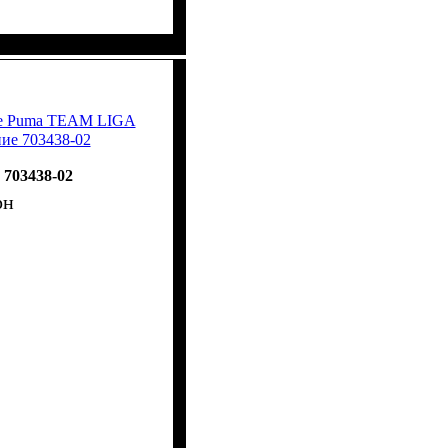
ые Puma TEAM LIGA
ие 703438-02
703438-02
рн