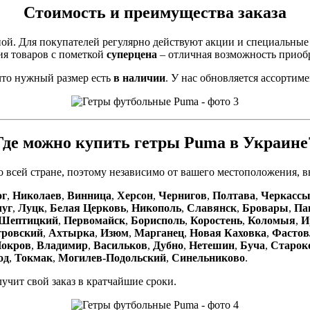
Стоимость и преимущества заказа
ной. Для покупателей регулярно действуют акции и специальные
ия товаров с пометкой
суперцена
– отличная возможность приоб
что нужный размер есть
в наличии
. У нас обновляется ассортим
Где можно купить гетры Puma в Украине
о всей стране, поэтому независимо от вашего местоположения, в
ог
,
Николаев
,
Винница
,
Херсон
,
Чернигов
,
Полтава
,
Черкасс
чуг
,
Луцк
,
Белая Церковь
,
Никополь
,
Славянск
,
Бровары
,
Па
Шептицкий
,
Первомайск
,
Борисполь
,
Коростень
,
Коломыя
,
И
тровский
,
Ахтырка
,
Изюм
,
Марганец
,
Новая Каховка
,
Фасто
окров
,
Владимир
,
Васильков
,
Дубно
,
Нетешин
,
Буча
,
Старок
од
,
Токмак
,
Могилев-Подольский
,
Синельниково
.
учит свой заказ в кратчайшие сроки.