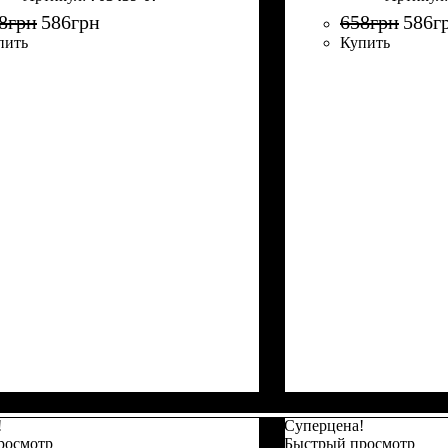
8
грн
586
грн
658
грн
586
г
пить
Купить
!
Суперцена!
росмотр
Быстрый просмотр