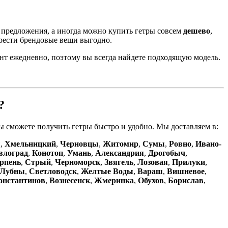
 предложения, а иногда можно купить гетры совсем
дешево
,
рести брендовые вещи выгодно.
ент ежедневно, поэтому вы всегда найдете подходящую модель.
?
ы сможете получить гетры быстро и удобно. Мы доставляем в:
ы
,
Хмельницкий
,
Черновцы
,
Житомир
,
Сумы
,
Ровно
,
Ивано-
влоград
,
Конотоп
,
Умань
,
Александрия
,
Дрогобыч
,
рпень
,
Стрый
,
Черноморск
,
Звягель
,
Лозовая
,
Прилуки
,
вЛубны
,
Светловодск
,
Желтые Воды
,
Вараш
,
Вишневое
,
онстантинов
,
Вознесенск
,
Жмеринка
,
Обухов
,
Борислав
,