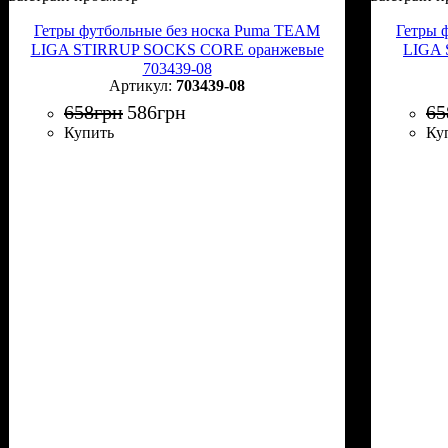
Гетры футбольные без носка Puma TEAM
Гетры 
LIGA STIRRUP SOCKS CORE оранжевые
LIGA 
703439-08
703439-08
658
грн
586
грн
65
Купить
Ку