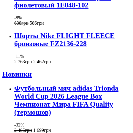
фиолетовый 1E048-102
-8%
638
грн
586
грн
Шорты Nike FLIGHT FLEECE
бронзовые FZ2136-228
-11%
2 763
грн
2 462
грн
Новинки
Футбольный мяч adidas Trionda
World Cup 2026 League Box
Чемпионат Мира FIFA Quality
(термошов)
-32%
2 485
грн
1 699
грн