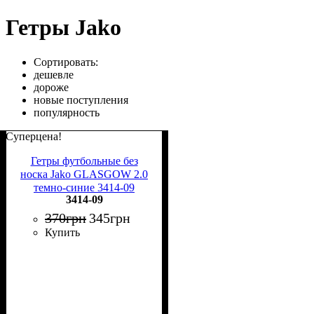
Гетры Jako
Сортировать:
дешевле
дороже
новые поступления
популярность
Суперцена!
Гетры футбольные без
носка Jako GLASGOW 2.0
темно-синие 3414-09
3414-09
370
грн
345
грн
Купить