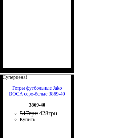
Суперцена!
Гетры футбольные Jako
BOCA серо-белые 3869-40
3869-40
517
грн
428
грн
Купить