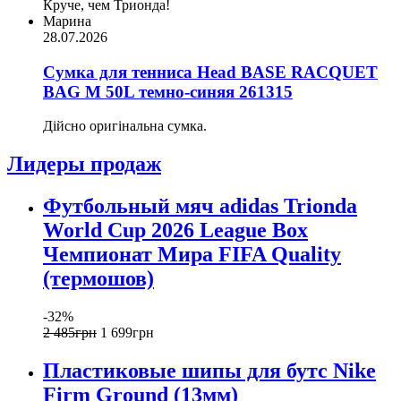
Круче, чем Трионда!
Марина
28.07.2026
Сумка для тенниса Head BASE RACQUET
BAG M 50L темно-синяя 261315
Дійсно оригінальна сумка.
Лидеры продаж
Футбольный мяч adidas Trionda
World Cup 2026 League Box
Чемпионат Мира FIFA Quality
(термошов)
-32%
2 485
грн
1 699
грн
Пластиковые шипы для бутс Nike
Firm Ground (13мм)