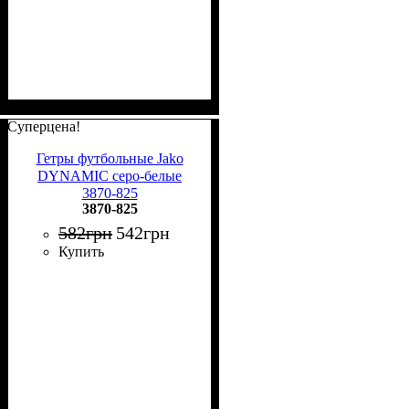
Суперцена!
Гетры футбольные Jako
DYNAMIC серо-белые
3870-825
3870-825
582
грн
542
грн
Купить