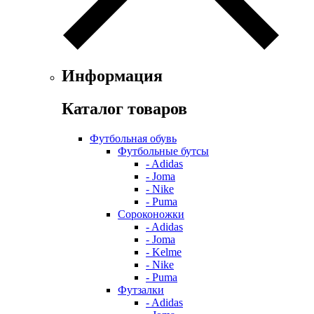
Информация
Каталог товаров
Футбольная обувь
Футбольные бутсы
- Adidas
- Joma
- Nike
- Puma
Сороконожки
- Adidas
- Joma
- Kelme
- Nike
- Puma
Футзалки
- Adidas