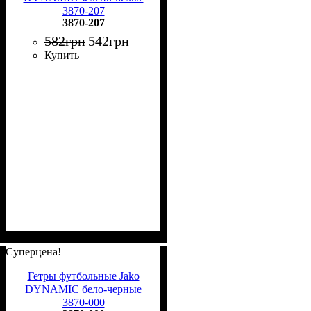
3870-207
3870-207
582
грн
542
грн
Купить
Суперцена!
Гетры футбольные Jako
DYNAMIC бело-черные
3870-000