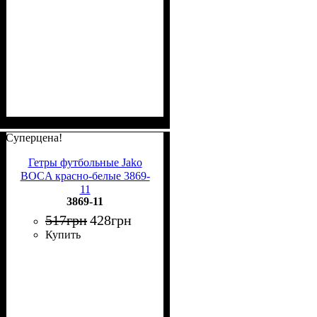
Суперцена!
Гетры футбольные Jako
BOCA красно-белые 3869-
11
3869-11
517
грн
428
грн
Купить