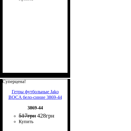
Суперцена!
Гетры футбольные Jako
BOCA бело-синие 3869-44
3869-44
517
грн
428
грн
Купить