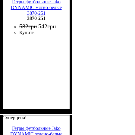
Гетры футбольные Jako
DYNAMIC мятно-белые
3870-251
3870-251
582
грн
542
грн
Купить
Суперцена!
Гетры футбольные Jako
DYNAMIC зелено-белые