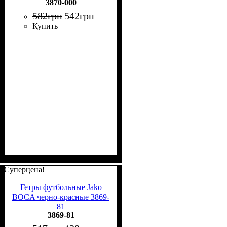
3870-000
582
грн
542
грн
Купить
Суперцена!
Гетры футбольные Jako
BOCA черно-красные 3869-
81
3869-81