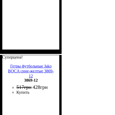
Суперцена!
Гетры футбольные Jako
BOCA сине-желтые 3869-
12
3869-12
517
грн
428
грн
Купить