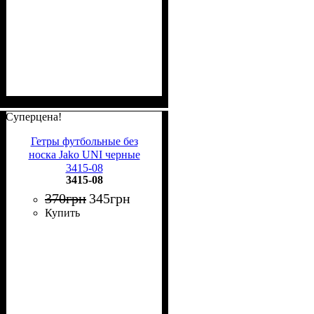
Суперцена!
Гетры футбольные без
носка Jako UNI черные
3415-08
3415-08
370
грн
345
грн
Купить