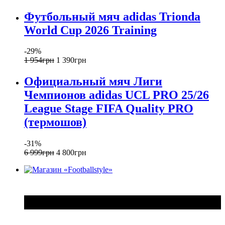
Футбольный мяч adidas Trionda
World Cup 2026 Training
-29%
1 954
грн
1 390
грн
Официальный мяч Лиги
Чемпионов adidas UCL PRO 25/26
League Stage FIFA Quality PRO
(термошов)
-31%
6 999
грн
4 800
грн