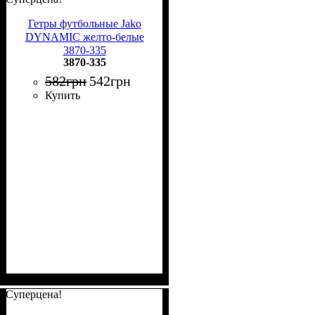
Гетры футбольные Jako
DYNAMIC желто-белые
3870-335
3870-335
582
грн
542
грн
Купить
Суперцена!