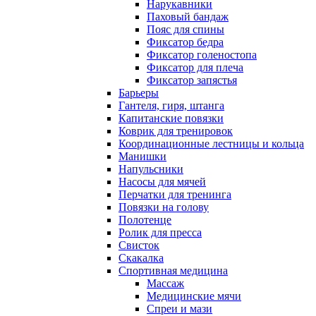
Нарукавники
Паховый бандаж
Пояс для спины
Фиксатор бедра
Фиксатор голеностопа
Фиксатор для плеча
Фиксатор запястья
Барьеры
Гантеля, гиря, штанга
Капитанские повязки
Коврик для тренировок
Координационные лестницы и кольца
Манишки
Напульсники
Насосы для мячей
Перчатки для тренинга
Повязки на голову
Полотенце
Ролик для пресса
Свисток
Скакалка
Спортивная медицина
Массаж
Медицинские мячи
Спреи и мази