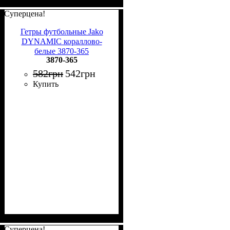
Суперцена!
Гетры футбольные Jako
DYNAMIC кораллово-
белые 3870-365
3870-365
582
грн
542
грн
Купить
Суперцена!