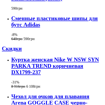
590
грн
Сменные пластиковые шипы для
бутс Adidas
-8%
640
грн
590
грн
Скидки
Куртка женская Nike W NSW SYN
PARKA TREND коричневая
DX1799-237
-31%
8 916
грн
6 108
грн
Чехол для очков для плавания
Arena GOGGLE CASE черно-