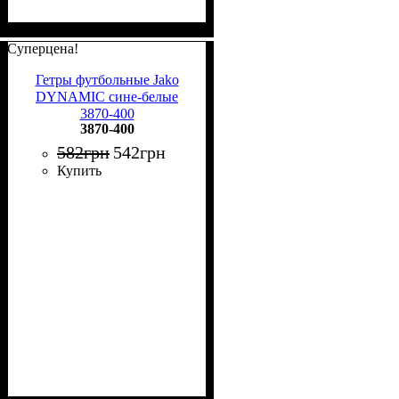
Суперцена!
Гетры футбольные Jako
DYNAMIC сине-белые
3870-400
3870-400
582
грн
542
грн
Купить