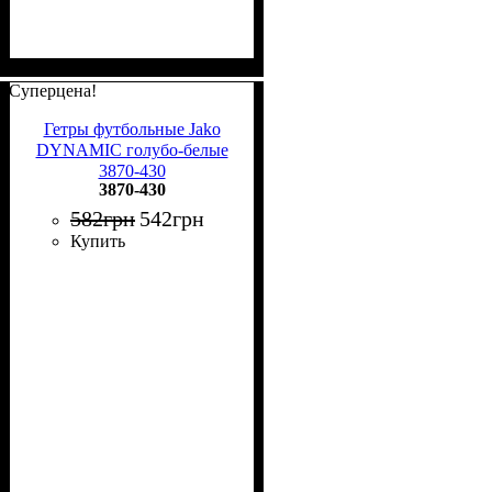
Суперцена!
Гетры футбольные Jako
DYNAMIC голубо-белые
3870-430
3870-430
582
грн
542
грн
Купить