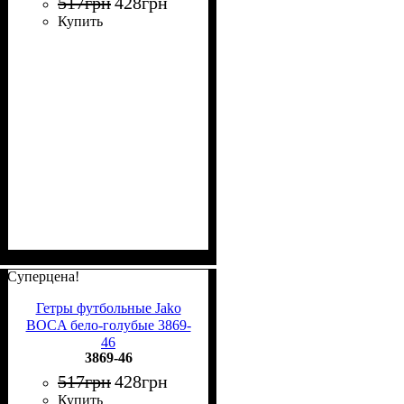
517
грн
428
грн
Купить
Суперцена!
Гетры футбольные Jako
BOCA бело-голубые 3869-
46
3869-46
517
грн
428
грн
Купить