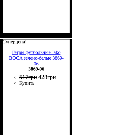
Суперцена!
Гетры футбольные Jako
BOCA зелено-белые 3869-
06
3869-06
517
грн
428
грн
Купить