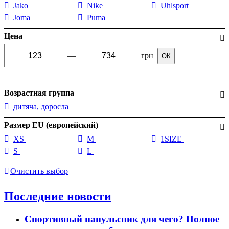
Jako
Nike
Uhlsport
Joma
Puma
Цена
—
грн
ОК
Возрастная группа
дитяча, доросла
Размер EU (европейский)
XS
M
1SIZE
S
L
Очистить выбор
Последние новости
Спортивный напульсник для чего? Полное