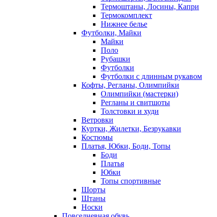
Термоштаны, Лосины, Капри
Термокомплект
Нижнее белье
Футболки, Майки
Майки
Поло
Рубашки
Футболки
Футболки с длинным рукавом
Кофты, Регланы, Олимпийки
Олимпийки (мастерки)
Регланы и свитшоты
Толстовки и худи
Ветровки
Куртки, Жилетки, Безрукавки
Костюмы
Платья, Юбки, Боди, Топы
Боди
Платья
Юбки
Топы спортивные
Шорты
Штаны
Носки
Повседневная обувь