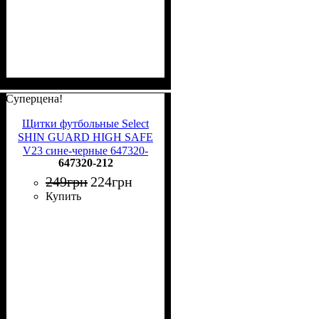
Суперцена!
Щитки футбольные Select
SHIN GUARD HIGH SAFE
V23 сине-черные 647320-
647320-212
212
249
грн
224
грн
Купить