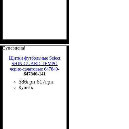
Суперцена!
Щитки футбольные Select
SHIN GUARD TEMPO
черно-салатовые 647840-
647840-141
141
686
грн
617
грн
Купить