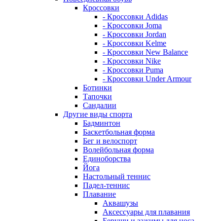
Кроссовки
- Кроссовки Adidas
- Кроссовки Joma
- Кроссовки Jordan
- Кроссовки Kelme
- Кроссовки New Balance
- Кроссовки Nike
- Кроссовки Puma
- Кроссовки Under Armour
Ботинки
Тапочки
Сандалии
Другие виды спорта
Бадминтон
Баскетбольная форма
Бег и велоспорт
Волейбольная форма
Единоборства
Йога
Настольный теннис
Падел-теннис
Плавание
Аквашузы
Аксессуары для плавания
Беруши и зажимы для носа