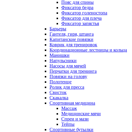
Пояс для спины
Фиксатор бедра
Фиксатор голеностопа
Фиксатор для плеча
Фиксатор запястья
Барьеры
Гантеля, гиря, штанга
Капитанские повязки
Коврик для тренировок
Координационные лестницы и кольца
Манишки
Напульсники
Насосы для мячей
Перчатки для тренинга
Повязки на голову
Полотенце
Ролик для пресса
Свисток
Скакалка
Спортивная медицина
Массаж
Медицинские мячи
Спреи и мази
Тейпы
Спортивные бутылки