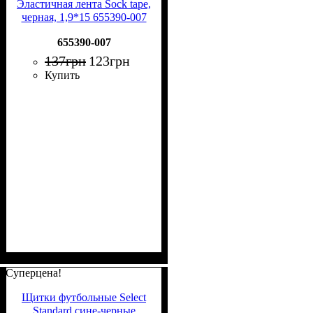
Эластичная лента Sock tape,
черная, 1,9*15 655390-007
655390-007
137
грн
123
грн
Купить
Суперцена!
Щитки футбольные Select
Standard сине-черные