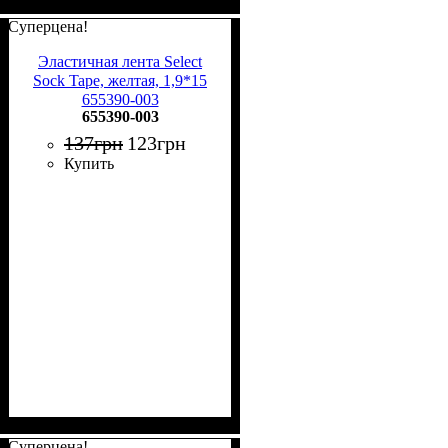
Суперцена!
Эластичная лента Select
Sock Tape, желтая, 1,9*15
655390-003
655390-003
137
грн
123
грн
Купить
Суперцена!