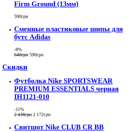
Firm Ground (13мм)
590
грн
Сменные пластиковые шипы для
бутс Adidas
-8%
640
грн
590
грн
Скидки
Футболка Nike SPORTSWEAR
PREMIUM ESSENTIALS черная
IH1121-010
-11%
2 438
грн
2 172
грн
Свитшот Nike CLUB CR BB