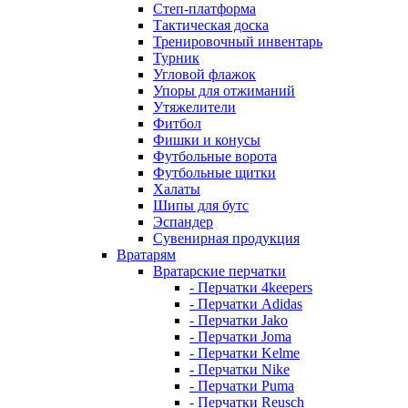
Степ-платформа
Тактическая доска
Тренировочный инвентарь
Турник
Угловой флажок
Упоры для отжиманий
Утяжелители
Фитбол
Фишки и конусы
Футбольные ворота
Футбольные щитки
Халаты
Шипы для бутс
Эспандер
Сувенирная продукция
Вратарям
Вратарские перчатки
- Перчатки 4keepers
- Перчатки Adidas
- Перчатки Jako
- Перчатки Joma
- Перчатки Kelme
- Перчатки Nike
- Перчатки Puma
- Перчатки Reusch