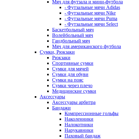
Мяч для футзала и мини-футбола
- Футзальные мячи Adidas
- Футзальные мячи Nike
- Футзальные мячи Puma
- Футзальные мячи Select
Баскетбольный мяч
Волейбольный мяч
Гандбольный мяч
Мяч для американского футбола
Сумки, Рюкзаки
Рюкзаки
Спортивные сумки
Сумки для мячей
Сумки для обуви
Сумки на пояс
Сумки через плечо
Медицинские сумки
Аксессуары
Аксессуары арбитра
Бандажи
Компрессионные гольфы
Наколенники
Налокотники
Нарукавники
Паховый бандаж