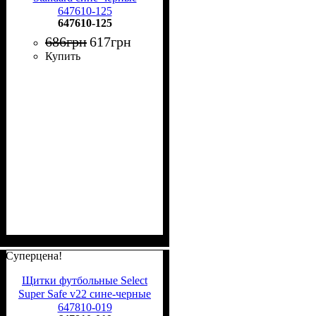
647610-125
647610-125
686
грн
617
грн
Купить
Суперцена!
Щитки футбольные Select
Super Safe v22 сине-черные
647810-019