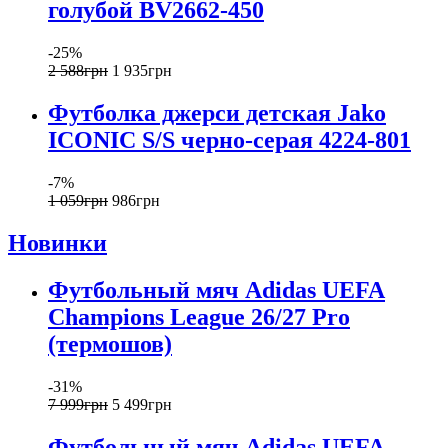
голубой BV2662-450
-25%
2 588
грн
1 935
грн
Футболка джерси детская Jako
ICONIC S/S черно-серая 4224-801
-7%
1 059
грн
986
грн
Новинки
Футбольный мяч Adidas UEFA
Champions League 26/27 Pro
(термошов)
-31%
7 999
грн
5 499
грн
Футбольный мяч Adidas UEFA