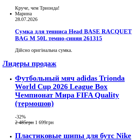
Круче, чем Трионда!
Марина
28.07.2026
Сумка для тенниса Head BASE RACQUET
BAG M 50L темно-синяя 261315
Дійсно оригінальна сумка.
Лидеры продаж
Футбольный мяч adidas Trionda
World Cup 2026 League Box
Чемпионат Мира FIFA Quality
(термошов)
-32%
2 485
грн
1 699
грн
Пластиковые шипы для бутс Nike