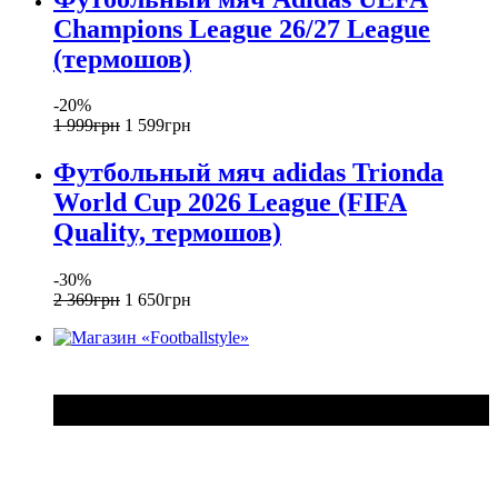
Champions League 26/27 League
(термошов)
-20%
1 999
грн
1 599
грн
Футбольный мяч adidas Trionda
World Cup 2026 League (FIFA
Quality, термошов)
-30%
2 369
грн
1 650
грн