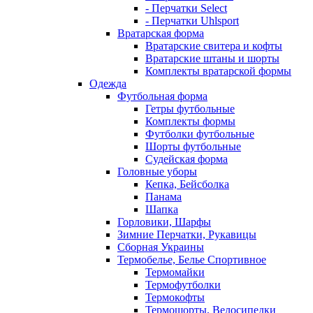
- Перчатки Select
- Перчатки Uhlsport
Вратарская форма
Вратарские свитера и кофты
Вратарские штаны и шорты
Комплекты вратарской формы
Одежда
Футбольная форма
Гетры футбольные
Комплекты формы
Футболки футбольные
Шорты футбольные
Судейская форма
Головные уборы
Кепка, Бейсболка
Панама
Шапка
Горловики, Шарфы
Зимние Перчатки, Рукавицы
Сборная Украины
Термобелье, Белье Спортивное
Термомайки
Термофутболки
Термокофты
Термошорты, Велосипедки