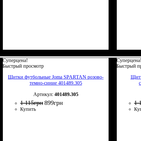
Суперцена!
Суперцена
Быстрый просмотр
Быстрый п
Щитки футбольные Joma SPARTAN розово-
Щит
темно-синие 401489.305
401489.305
1 115
грн
899
грн
1 
Купить
Ку