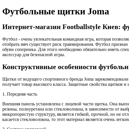
Футбольные щитки Joma
Интернет-магазин Footballstyle Киев:
Футбол - очень увлекательная командная игра, которая позволя
отобрать мяч существует риск травмирования. Футбол признан 
обуви соперника. Для этого необходимо обязательно иметь сп
аксессуар для безопасной игры.
Конструктивные особенности футболь
Щитки от ведущего спортивного бренда Joma зарекомендовали 
получает товар высокого класса. Защитные свойства щитков и
1. Передняя часть
Внешняя панель установлена ​​с лицевой части щитка. Она выпо
резины, полиуретана или стекловолокна, в зависимости от выб
микропористую структуру, является гибкой, прочной, но не от
касается стекловолокна, то этот материал является очень легк