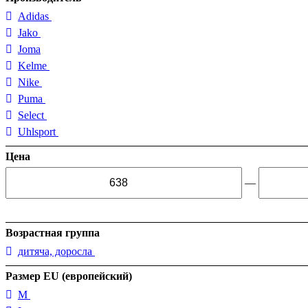
Adidas
Jako
Joma
Kelme
Nike
Puma
Select
Uhlsport
Цена
—
Возрастная группа
дитяча, доросла
Размер EU (европейский)
M