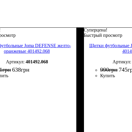
!
Суперцена!
росмотр
Быстрый просмотр
утбольные Joma DEFENSE желто-
Щитки футбольные 
оранжевые 401492.068
4014
401492.068
1
грн
638
грн
990
грн
745
г
пить
Купить