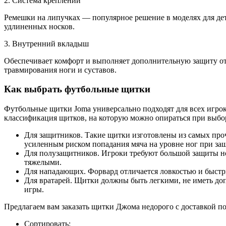
2. Система креплений
Ремешки на липучках — популярное решение в моделях для дет
удлиненных носков.
3. Внутренний вкладыш
Обеспечивает комфорт и выполняет дополнительную защиту от 
травмирования ноги и суставов.
Как выбрать футбольные щитки
Футбольные щитки Joma универсально подходят для всех игро
классификация щитков, на которую можно опираться при выбо
Для защитников. Такие щитки изготовлены из самых про
усиленным риском попадания мяча на уровне ног при защ
Для полузащитников. Игроки требуют большой защиты но
тяжелыми.
Для нападающих. Форвард отличается ловкостью и быстр
Для вратарей. Щитки должны быть легкими, не иметь доп
игры.
Предлагаем вам заказать щитки Джома недорого с доставкой по
Сортировать: