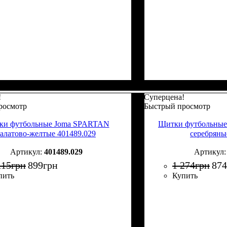
!
Суперцена!
росмотр
Быстрый просмотр
ки футбольные Joma SPARTAN
Щитки футбольные
салатово-желтые 401489.029
серебряны
401489.029
115
грн
899
грн
1 274
грн
874
пить
Купить