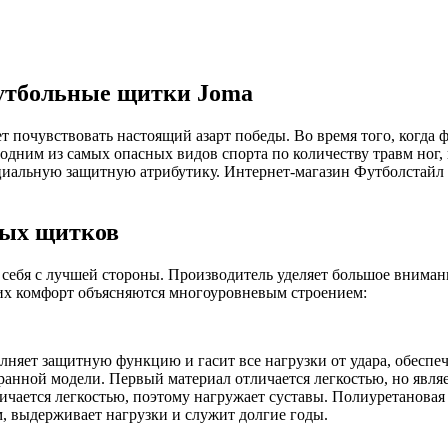
 футбольные щитки Joma
ет почувствовать настоящий азарт победы. Во время того, когда 
одним из самых опасных видов спорта по количеству травм ног,
ециальную защитную атрибутику. Интернет-магазин Футболстайл
ных щитков
себя с лучшей стороны. Производитель уделяет большое внимани
 их комфорт объясняются многоуровневым строением:
лняет защитную функцию и гасит все нагрузки от удара, обеспечи
ранной модели. Первый материал отличается легкостью, но явля
личается легкостью, поэтому нагружает суставы. Полиуретановая
им, выдерживает нагрузки и служит долгие годы.