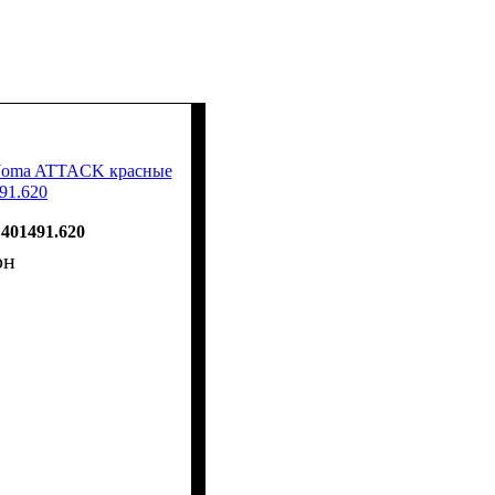
Joma ATTACK красные
91.620
401491.620
рн