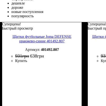
дешевле
дороже
новые поступления
популярность
Суперцена!
Суперцена
Быстрый просмотр
Быстрый п
Щитки футбольные Joma DEFENSE
Щитки ф
оранжево-синие 401492.807
401492.807
931
грн
638
грн
93
Купить
Ку