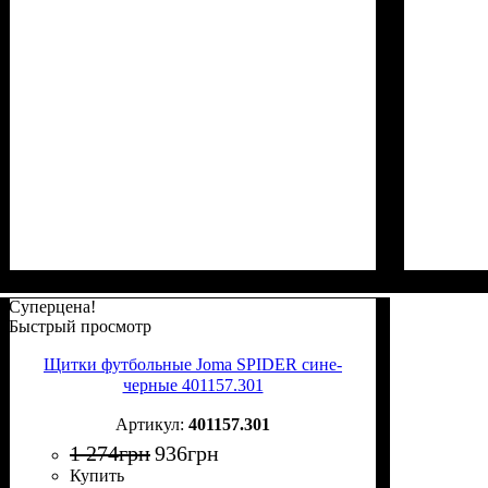
Суперцена!
Быстрый просмотр
Щитки футбольные Joma SPIDER сине-
черные 401157.301
401157.301
1 274
грн
936
грн
Купить