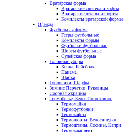
Вратарская форма
Вратарские свитера и кофты
Вратарские штаны и шорты
Комплекты вратарской формы
Одежда
Футбольная форма
Гетры футбольные
Комплекты формы
Футболки футбольные
Шорты футбольные
Судейская форма
Головные уборы
Кепка, Бейсболка
Панама
Шапка
Горловики, Шарфы
Зимние Перчатки, Рукавицы
Сборная Украины
Термобелье, Белье Спортивное
Термомайки
Термофутболки
Термокофты
Термошорты, Велосипедки
Термоштаны, Лосины, Капри
Термокомплект