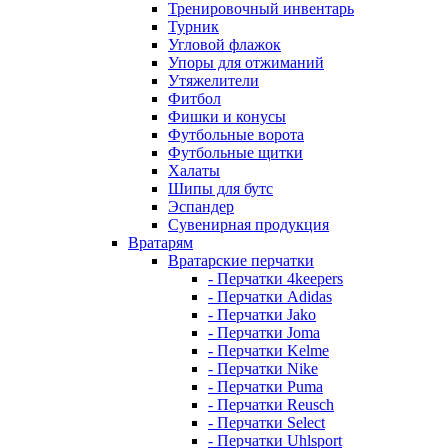
Тренировочный инвентарь
Турник
Угловой флажок
Упоры для отжиманий
Утяжелители
Фитбол
Фишки и конусы
Футбольные ворота
Футбольные щитки
Халаты
Шипы для бутс
Эспандер
Сувенирная продукция
Вратарям
Вратарские перчатки
- Перчатки 4keepers
- Перчатки Adidas
- Перчатки Jako
- Перчатки Joma
- Перчатки Kelme
- Перчатки Nike
- Перчатки Puma
- Перчатки Reusch
- Перчатки Select
- Перчатки Uhlsport