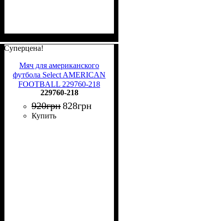
Суперцена!
Мяч для американского
футбола Select AMERICAN
FOOTBALL 229760-218
229760-218
Размер 5
920
грн
828
грн
Купить