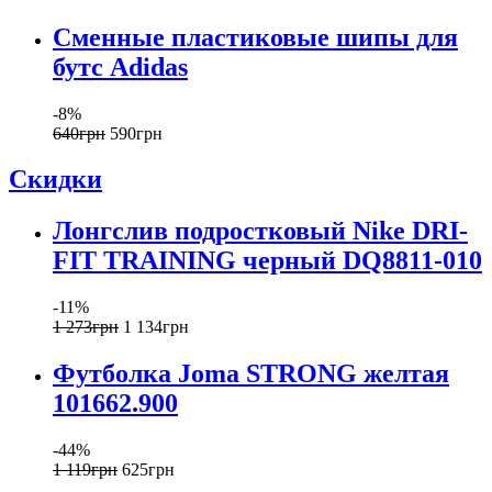
Сменные пластиковые шипы для
бутс Adidas
-8%
640
грн
590
грн
Скидки
Лонгслив подростковый Nike DRI-
FIT TRAINING черный DQ8811-010
-11%
1 273
грн
1 134
грн
Футболка Joma STRONG желтая
101662.900
-44%
1 119
грн
625
грн