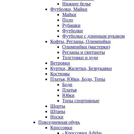
Нижнее белье
Футболки, Майки
Майки
Поло
Рубашки
Футболки
Футболки с длинным рукавом
Кофты, Регланы, Олимпийки
Олимпийки (мастерки)
Регланы и свитшоты
Толстовки и худи
Ветровки
Куртки, Жилетки, Безрукавки
Костюмы
Платья, Юбки, Боди, Топы
Боди
Платья
Юбки
Топы спортивные
Шорты
Штаны
Носки
Повседневная обувь
Кроссовки
- Кроссовки Adidas