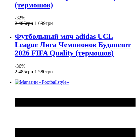
(термошов)
-32%
2 485
грн
1 699
грн
Футбольный мяч adidas UCL
League Лига Чемпионов Будапешт
2026 FIFA Quality (термошов)
-36%
2 485
грн
1 580
грн