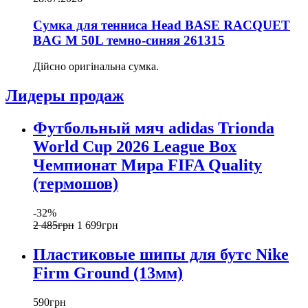
Сумка для тенниса Head BASE RACQUET
BAG M 50L темно-синяя 261315
Дійсно оригінальна сумка.
Лидеры продаж
Футбольный мяч adidas Trionda
World Cup 2026 League Box
Чемпионат Мира FIFA Quality
(термошов)
-32%
2 485
грн
1 699
грн
Пластиковые шипы для бутс Nike
Firm Ground (13мм)
590
грн