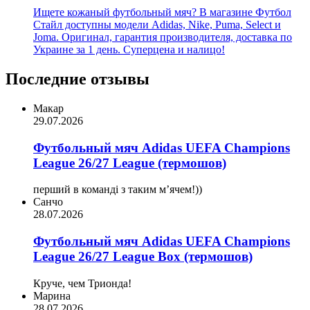
Ищете кожаный футбольный мяч? В магазине Футбол
Стайл доступны модели Adidas, Nike, Puma, Select и
Joma. Оригинал, гарантия производителя, доставка по
Украине за 1 день. Суперцена и налицо!
Последние отзывы
Макар
29.07.2026
Футбольный мяч Adidas UEFA Champions
League 26/27 League (термошов)
перший в команді з таким мʼячем!))
Санчо
28.07.2026
Футбольный мяч Adidas UEFA Champions
League 26/27 League Box (термошов)
Круче, чем Трионда!
Марина
28.07.2026