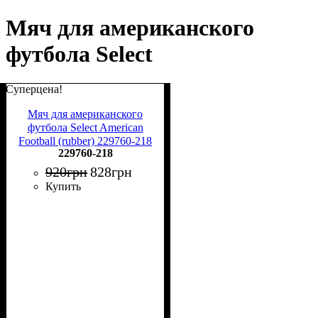
Мяч для американского
футбола Select
Суперцена!
Мяч для американского
футбола Select American
Football (rubber) 229760-218
229760-218
Размер 3
920
грн
828
грн
Купить