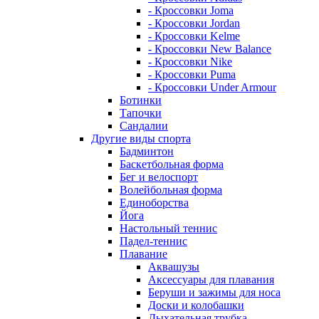
- Кроссовки Joma
- Кроссовки Jordan
- Кроссовки Kelme
- Кроссовки New Balance
- Кроссовки Nike
- Кроссовки Puma
- Кроссовки Under Armour
Ботинки
Тапочки
Сандалии
Другие виды спорта
Бадминтон
Баскетбольная форма
Бег и велоспорт
Волейбольная форма
Единоборства
Йога
Настольный теннис
Падел-теннис
Плавание
Аквашузы
Аксессуары для плавания
Беруши и зажимы для носа
Доски и колобашки
Дыхательная трубка