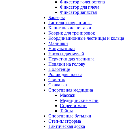
Фиксатор голеностопа
Фиксатор для плеча
Фиксатор запястья
Барьеры
Гантеля, гиря, штанга
Капитанские повязки
Коврик для тренировок
Координационные лестницы и кольца
Манишки
Напульсники
Насосы для мячей
Перчатки для тренинга
Повязки на голову
Полотенце
Ролик для пресса
Свисток
Скакалка
Спортивная медицина
Массаж
Медицинские мячи
Спреи и мази
Тейпы
Спортивные бутылки
Степ-платформа
Тактическая доска