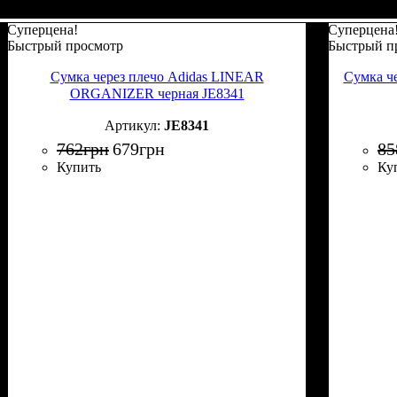
Суперцена!
Суперцена
Быстрый просмотр
Быстрый п
Сумка через плечо Adidas LINEAR
Сумка ч
ORGANIZER черная JE8341
JE8341
762
грн
679
грн
85
Купить
Ку