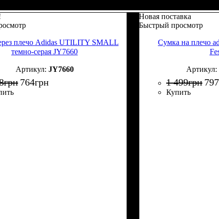
!
Новая поставка
росмотр
Быстрый просмотр
ерез плечо Adidas UTILITY SMALL
Сумка на плечо adi
темно-серая JY7660
Fes
JY7660
8
грн
764
грн
1 499
грн
797
пить
Купить