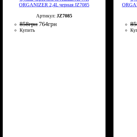
ORGANIZER 2,4L черная JZ7085
ORGAN
JZ7085
858
грн
764
грн
85
Купить
Ку