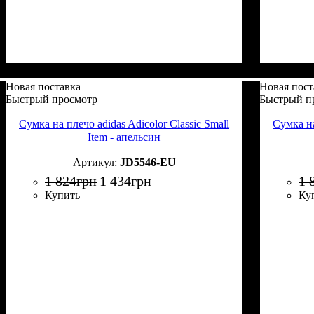
Новая поставка
Новая пост
Быстрый просмотр
Быстрый п
Сумка на плечо adidas Adicolor Classic Small
Сумка на
Item - апельсин
JD5546-EU
1 824
грн
1 434
грн
1 
Купить
Ку