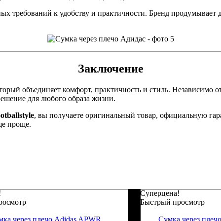
ных требований к удобству и практичности. Бренд продумывает д
Заключение
орый объединяет комфорт, практичность и стиль. Независимо от 
решение для любого образа жизни.
tballstyle
, вы получаете оригинальный товар, официальную гар
ще проще.
!
Суперцена!
росмотр
Быстрый просмотр
мка через плечо Adidas APWR
Сумка через пле