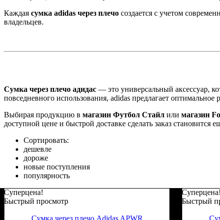
Каждая
сумка adidas через плечо
создается с учетом современ
владельцев.
Сумка через плечо адидас
— это универсальный аксессуар, кот
повседневного использования, adidas предлагает оптимальное 
Выбирая продукцию в
магазин Футбол Стайл
или
магазин Foo
доступной цене и быстрой доставке сделать заказ становится е
Сортировать:
дешевле
дороже
новые поступления
популярность
Суперцена!
Суперцена
Быстрый просмотр
Быстрый п
Сумка через плечо Adidas APWR
Су