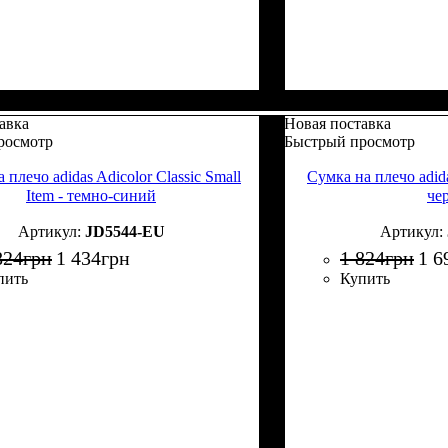
авка
Новая поставка
росмотр
Быстрый просмотр
 плечо adidas Adicolor Classic Small
Сумка на плечо adida
Item - темно-синий
че
JD5544-EU
824
грн
1 434
грн
1 824
грн
1 6
пить
Купить