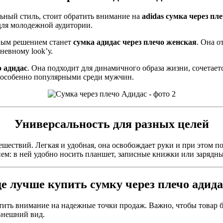
ьный стиль, стоит обратить внимание на
adidas сумка через пл
для молодежной аудитории.
чным решением станет
сумка адидас через плечо женская
. Она 
евному look’у.
о адидас
. Она подходит для динамичного образа жизни, сочетает
 особенно популярными среди мужчин.
Универсальность для разных целей
ешествий. Легкая и удобная, она освобождает руки и при этом п
ем: в ней удобно носить планшет, записные книжки или зарядны
де лучше купить сумку через плечо адида
атить внимание на надежные точки продаж. Важно, чтобы товар б
внешний вид.