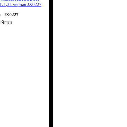
 1,3L черная JX0227
JX0227
19
грн