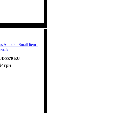
s Adicolor Small Item -
рный
JD5570-EU
94
грн