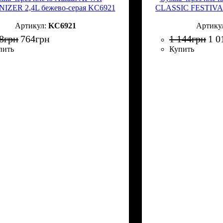
IZER 2,4L бежево-серая KC6921
CLASSIC FESTIVAL
KC6921
8
грн
764
грн
1 144
грн
1 0
пить
Купить