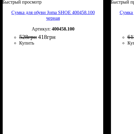
Быстрый просмотр
Быстрый п
Сумка для обуви Joma SHOE 400458.100
Сумка 
черная
400458.100
528
грн
418
грн
61
Купить
Ку