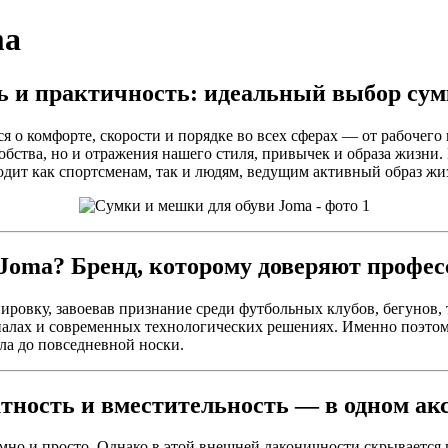
ma
ь и практичность: идеальный выбор сум
 о комфорте, скорости и порядке во всех сферах — от рабочего
обства, но и отражения нашего стиля, привычек и образа жизни.
одит как спортсменам, так и людям, ведущим активный образ жи
Joma? Бренд, которому доверяют профе
пировку, завоевав признание среди футбольных клубов, бегунов
риалах и современных технологических решениях. Именно поэто
ала до повседневной носки.
тность и вместительность — в одном акс
но и просто. Однако в этой внешней лаконичности скрывается 