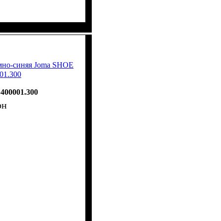
емно-синяя Joma SHOE
01.300
400001.300
рн