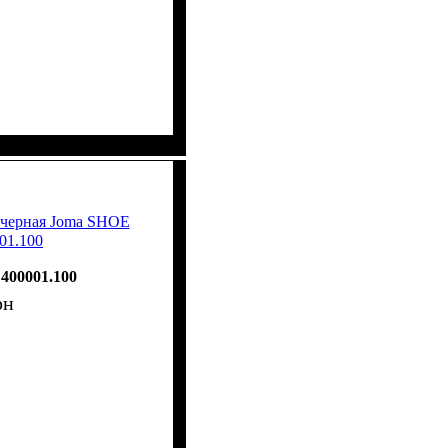
 черная Joma SHOE
01.100
400001.100
рн