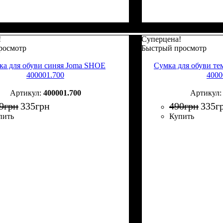
!
Суперцена!
росмотр
Быстрый просмотр
ка для обуви синяя Joma SHOE
Сумка для обуви т
400001.700
4000
400001.700
9
грн
335
грн
490
грн
335
г
пить
Купить