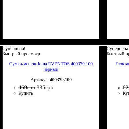
Суперцена!
Суперцена
Быстрый просмотр
Быстрый п
Сумка-мешок Joma EVENTOS 400379.100
Рюкза
черный
400379.100
469
грн
335
грн
62
Купить
Ку