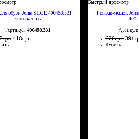
росмотр
Быстрый просмотр
для обуви Joma SHOE 400458.331
Рюкзак-мешок Jom
темно-синяя
4002
400458.331
2
грн
418
грн
620
грн
391
г
пить
Купить