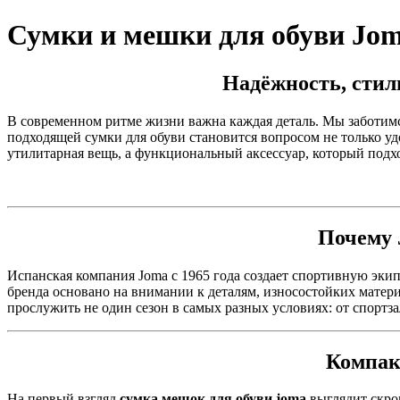
Сумки и мешки для обуви Jo
Надёжность, стил
В современном ритме жизни важна каждая деталь. Мы заботимся
подходящей сумки для обуви становится вопросом не только уд
утилитарная вещь, а функциональный аксессуар, который подх
Почему 
Испанская компания Joma с 1965 года создает спортивную эки
бренда основано на внимании к деталям, износостойких мате
прослужить не один сезон в самых разных условиях: от спортз
Компак
На первый взгляд
сумка мешок для обуви joma
выглядит скром