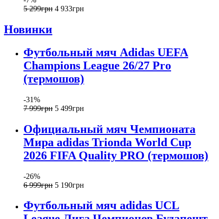
5 299
грн
4 933
грн
Новинки
Футбольный мяч Adidas UEFA
Champions League 26/27 Pro
(термошов)
-31%
7 999
грн
5 499
грн
Официальный мяч Чемпионата
Мира adidas Trionda World Cup
2026 FIFA Quality PRO (термошов)
-26%
6 999
грн
5 190
грн
Футбольный мяч adidas UCL
League Лига Чемпионов Будапешт