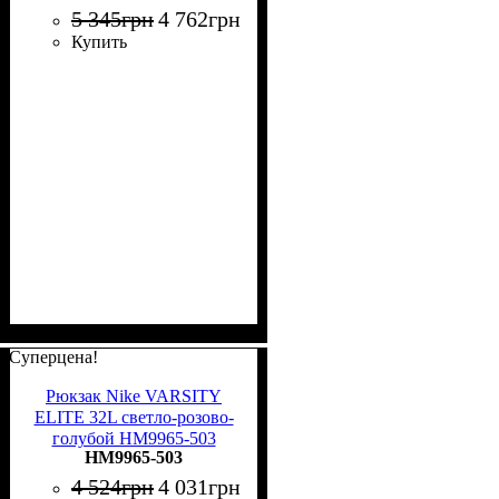
5 345
грн
4 762
грн
Купить
Суперцена!
Рюкзак Nike VARSITY
ELITE 32L светло-розово-
голубой HM9965-503
HM9965-503
4 524
грн
4 031
грн