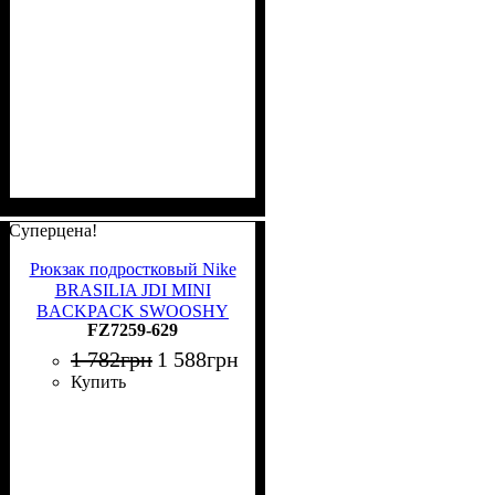
Суперцена!
Рюкзак подростковый Nike
BRASILIA JDI MINI
BACKPACK SWOOSHY
FZ7259-629
розово-белый FZ7259-629
1 782
грн
1 588
грн
Купить