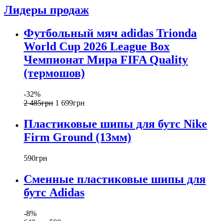
Лидеры продаж
Футбольный мяч adidas Trionda
World Cup 2026 League Box
Чемпионат Мира FIFA Quality
(термошов)
-32%
2 485
грн
1 699
грн
Пластиковые шипы для бутс Nike
Firm Ground (13мм)
590
грн
Сменные пластиковые шипы для
бутс Adidas
-8%