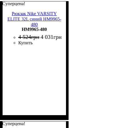
Суперцена!
Рюкзак Nike VARSITY
ELITE 32L синий HM9965-
480
HM9965-480
4 524
грн
4 031
грн
Купить
Суперцена!