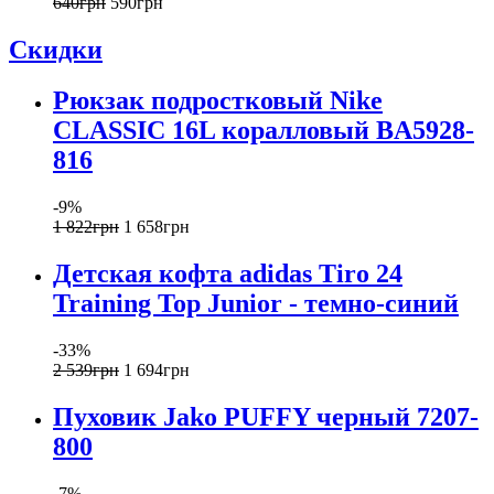
640
грн
590
грн
Скидки
Рюкзак подростковый Nike
CLASSIC 16L коралловый BA5928-
816
-9%
1 822
грн
1 658
грн
Детская кофта adidas Tiro 24
Training Top Junior - темно-синий
-33%
2 539
грн
1 694
грн
Пуховик Jako PUFFY черный 7207-
800
-7%