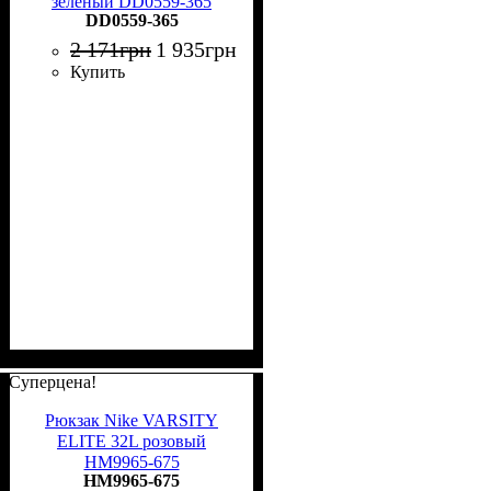
зеленый DD0559-365
DD0559-365
2 171
грн
1 935
грн
Купить
Суперцена!
Рюкзак Nike VARSITY
ELITE 32L розовый
HM9965-675
HM9965-675