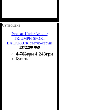
Суперцена!
Рюкзак Under Armour
TRIUMPH SPORT
BACKPACK светло-серый
1372290-069
1372290-069
4 763
грн
4 243
грн
Купить