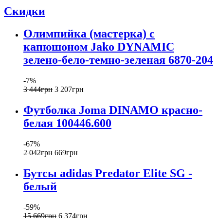
Скидки
Олимпийка (мастерка) с
капюшоном Jako DYNAMIC
зелено-бело-темно-зеленая 6870-204
-7%
3 444
грн
3 207
грн
Футболка Joma DINAMO красно-
белая 100446.600
-67%
2 042
грн
669
грн
Бутсы adidas Predator Elite SG -
белый
-59%
15 669
грн
6 374
грн