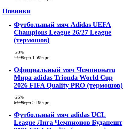
Новинки
Футбольный мяч Adidas UEFA
Champions League 26/27 League
(термошов)
-20%
1 999
грн
1 599
грн
Официальный мяч Чемпионата
Мира adidas Trionda World Cup
2026 FIFA Quality PRO (термошов)
-26%
6 999
грн
5 190
грн
Футбольный мяч adidas UCL
League Лига Чемпионов Будапешт