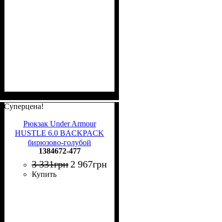
Суперцена!
Рюкзак Under Armour
HUSTLE 6.0 BACKPACK
бирюзово-голубой
1384672-477
1384672-477
3 331
грн
2 967
грн
Купить