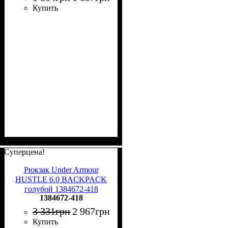
Купить
Суперцена!
Рюкзак Under Armour
HUSTLE 6.0 BACKPACK
голубой 1384672-418
1384672-418
3 331
грн
2 967
грн
Купить