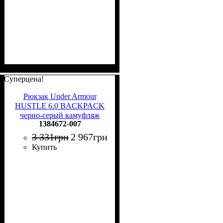
Суперцена!
Рюкзак Under Armour
HUSTLE 6.0 BACKPACK
черно-серый камуфляж
1384672-007
1384672-007
3 331
грн
2 967
грн
Купить