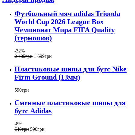
Футбольный мяч adidas Trionda
World Cup 2026 League Box
Чемпионат Мира FIFA Quality
(термошов)
-32%
2 485
грн
1 699
грн
Пластиковые шипы для бутс Nike
Firm Ground (13мм)
590
грн
Сменные пластиковые шипы для
бутс Adidas
-8%
640
грн
590
грн