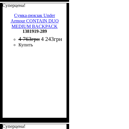
Суперцена!
Сумка-рюкзак Under
Armour CONTAIN DUO
MEDIUM BACKPACK
1381919-289
DUFFLE бежево-оранжевая
1381919-289
4 763
грн
4 243
грн
Купить
Суперцена!