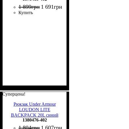
1 899
грн
1 691
грн
Купить
Суперцена!
Рюкзак Under Armour
LOUDON LITE
BACKPACK 20L синий
1380476-402
1380476-402
1 804
грн
1 607
грн