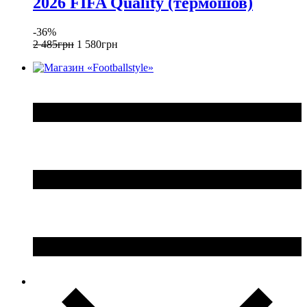
2026 FIFA Quality (термошов)
-36%
2 485
грн
1 580
грн