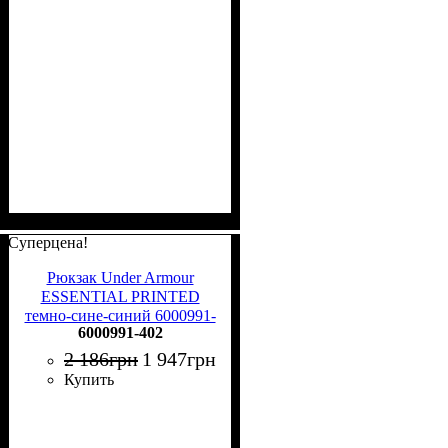
Суперцена!
Рюкзак Under Armour
ESSENTIAL PRINTED
темно-сине-синий 6000991-
6000991-402
402
2 186
грн
1 947
грн
Купить