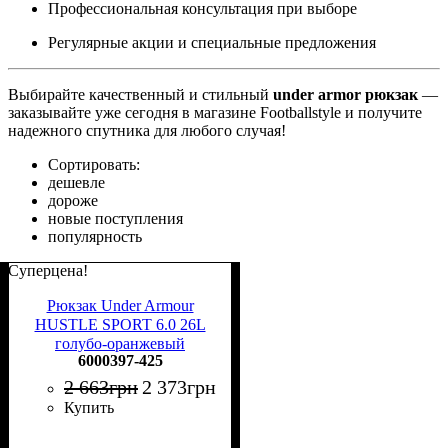
Профессиональная консультация при выборе
Регулярные акции и специальные предложения
Выбирайте качественный и стильный
under armor рюкзак
—
заказывайте уже сегодня в магазине Footballstyle и получите
надежного спутника для любого случая!
Сортировать:
дешевле
дороже
новые поступления
популярность
Суперцена!
Рюкзак Under Armour
HUSTLE SPORT 6.0 26L
голубо-оранжевый
6000397-425
6000397-425
2 663
грн
2 373
грн
Купить