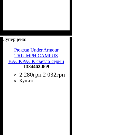
Суперцена!
Рюкзак Under Armour
TRIUMPH CAMPUS
BACKPACK светло-серый
1384462-069
1384462-069
2 280
грн
2 032
грн
Купить