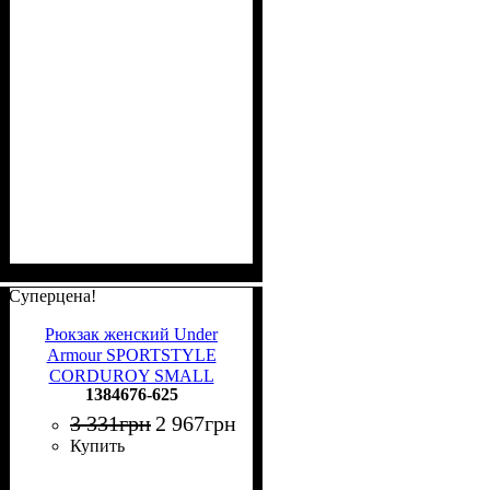
Суперцена!
Рюкзак женский Under
Armour SPORTSTYLE
CORDUROY SMALL
1384676-625
BACKPACK бордовый
1384676-625
3 331
грн
2 967
грн
Купить