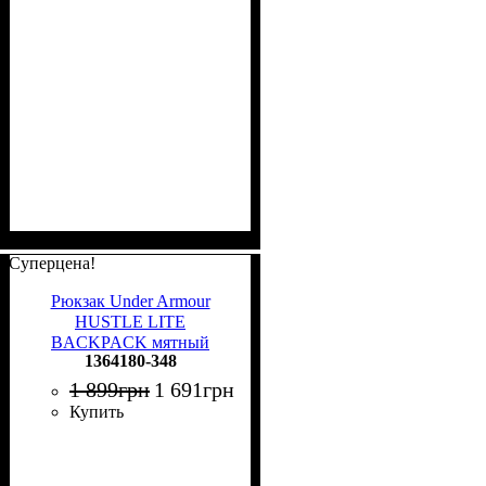
Суперцена!
Рюкзак Under Armour
HUSTLE LITE
BACKPACK мятный
1364180-348
1364180-348
1 899
грн
1 691
грн
Купить