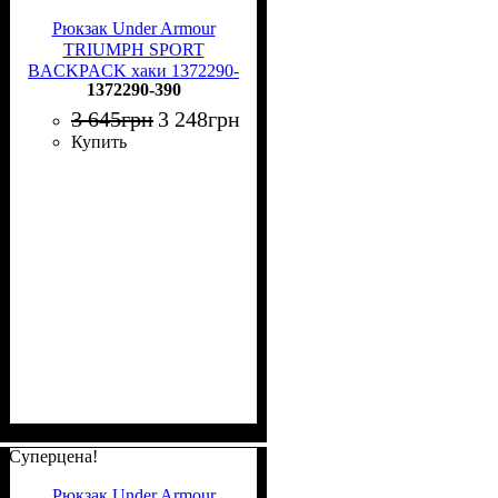
Рюкзак Under Armour
TRIUMPH SPORT
BACKPACK хаки 1372290-
1372290-390
390
3 645
грн
3 248
грн
Купить
Суперцена!
Рюкзак Under Armour