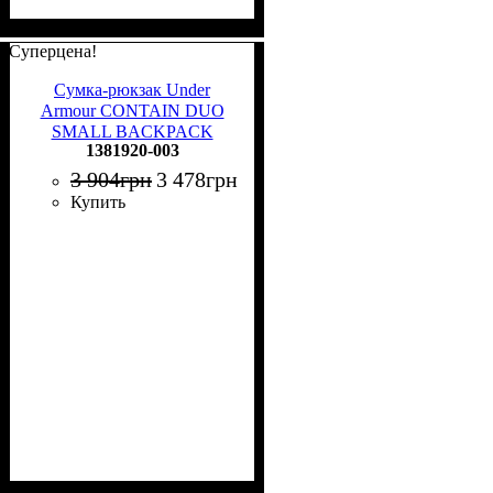
Суперцена!
Сумка-рюкзак Under
Armour CONTAIN DUO
SMALL BACKPACK
1381920-003
DUFFLE черно-темно-
серая 1381920-003
3 904
грн
3 478
грн
Купить