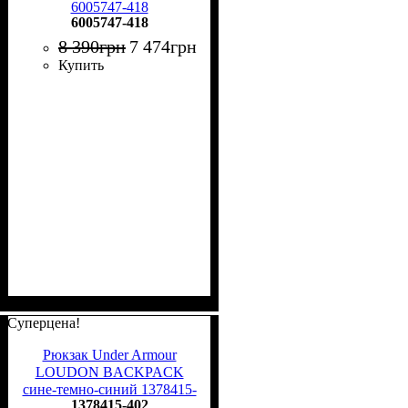
6005747-418
6005747-418
8 390
грн
7 474
грн
Купить
Суперцена!
Рюкзак Under Armour
LOUDON BACKPACK
сине-темно-синий 1378415-
1378415-402
402