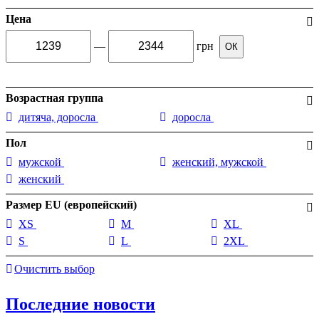
Цена
—
грн
ОК
Возрастная группа
дитяча, доросла
доросла
Пол
мужской
женский, мужской
женский
Размер EU (европейский)
XS
M
XL
S
L
2XL
Очистить выбор
Последние новости