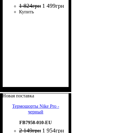
1 824
грн
1 499
грн
Купить
Новая поставка
Термошорты Nike Pro -
черный
FB7958-010-EU
2 149
грн
1 954
грн