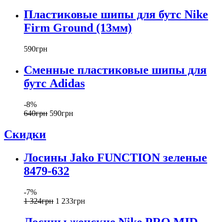
Пластиковые шипы для бутс Nike
Firm Ground (13мм)
590
грн
Сменные пластиковые шипы для
бутс Adidas
-8%
640
грн
590
грн
Скидки
Лосины Jako FUNCTION зеленые
8479-632
-7%
1 324
грн
1 233
грн
Лосины женские Nike PRO MID-