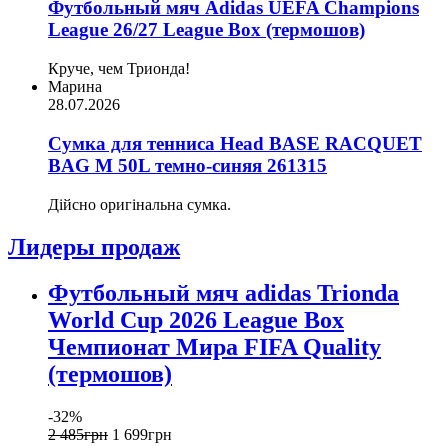
Футбольный мяч Adidas UEFA Champions
League 26/27 League Box (термошов)
Круче, чем Трионда!
Марина
28.07.2026
Сумка для тенниса Head BASE RACQUET
BAG M 50L темно-синяя 261315
Дійсно оригінальна сумка.
Лидеры продаж
Футбольный мяч adidas Trionda
World Cup 2026 League Box
Чемпионат Мира FIFA Quality
(термошов)
-32%
2 485
грн
1 699
грн