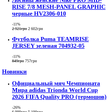
RISE 7/8 MESH-PANEL GRAPHIC
черные HV2306-010
-11%
2 921
грн
2 602
грн
Футболка Puma TEAMRISE
JERSEY зеленая 704932-05
-11%
849
грн
757
грн
Новинки
Официальный мяч Чемпионата
Мира adidas Trionda World Cup
2026 FIFA Quality PRO (термошов)
-26%
6 999
грн
5 190
грн