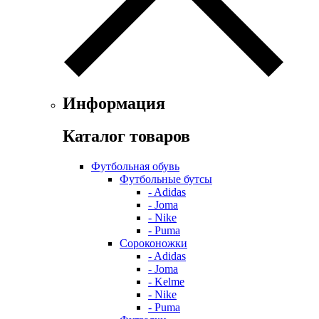
Информация
Каталог товаров
Футбольная обувь
Футбольные бутсы
- Adidas
- Joma
- Nike
- Puma
Сороконожки
- Adidas
- Joma
- Kelme
- Nike
- Puma