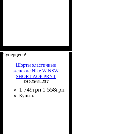
Суперцена!
Шорты эластичные
женские Nike W NSW
SHORT AOP PRNT
DO2561-237
коричневые DO2561-237
1 749
грн
1 558
грн
Купить