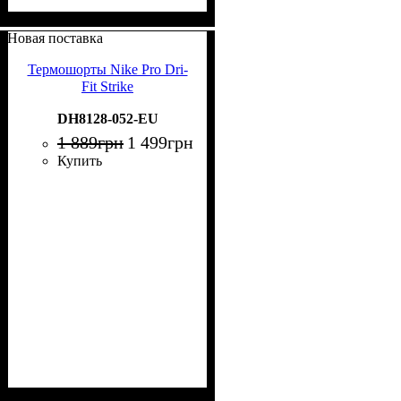
Новая поставка
Термошорты Nike Pro Dri-
Fit Strike
DH8128-052-EU
1 889
грн
1 499
грн
Купить