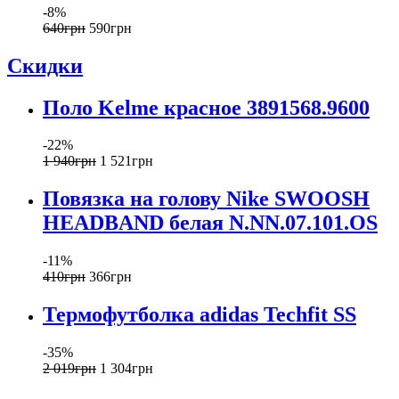
-8%
640
грн
590
грн
Скидки
Поло Kelme красное 3891568.9600
-22%
1 940
грн
1 521
грн
Повязка на голову Nike SWOOSH
HEADBAND белая N.NN.07.101.OS
-11%
410
грн
366
грн
Термофутболка adidas Techfit SS
-35%
2 019
грн
1 304
грн