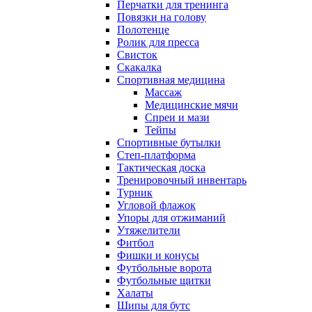
Перчатки для тренинга
Повязки на голову
Полотенце
Ролик для пресса
Свисток
Скакалка
Спортивная медицина
Массаж
Медицинские мячи
Спреи и мази
Тейпы
Спортивные бутылки
Степ-платформа
Тактическая доска
Тренировочный инвентарь
Турник
Угловой флажок
Упоры для отжиманий
Утяжелители
Фитбол
Фишки и конусы
Футбольные ворота
Футбольные щитки
Халаты
Шипы для бутс