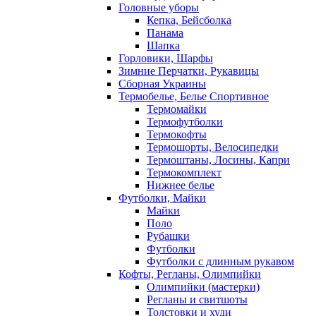
Головные уборы
Кепка, Бейсболка
Панама
Шапка
Горловики, Шарфы
Зимние Перчатки, Рукавицы
Сборная Украины
Термобелье, Белье Спортивное
Термомайки
Термофутболки
Термокофты
Термошорты, Велосипедки
Термоштаны, Лосины, Капри
Термокомплект
Нижнее белье
Футболки, Майки
Майки
Поло
Рубашки
Футболки
Футболки с длинным рукавом
Кофты, Регланы, Олимпийки
Олимпийки (мастерки)
Регланы и свитшоты
Толстовки и худи