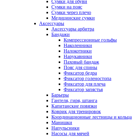
Сумки для обуви
Сумки на пояс
Сумки через плечо
Медицинские сумки
Аксессуары
Аксессуары арбитра
Бандажи
Компрессионные гольфы
Наколенники
Налокотники
Нарукавники
Паховый бандаж
Пояс для спины
Фиксатор бедра
Фиксатор голеностопа
Фиксатор для плеча
Фиксатор запястья
Барьеры
Гантеля, гиря, штанга
Капитанские повязки
Коврик для тренировок
Координационные лестницы и кольца
Манишки
Напульсники
Насосы для мячей