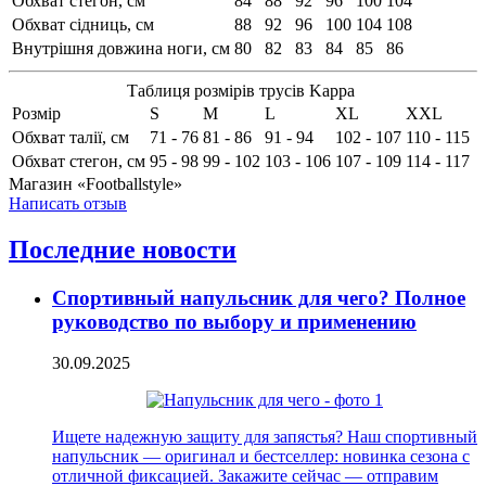
Обхват стегон, см
84
88
92
96
100
104
Обхват сідниць, см
88
92
96
100
104
108
Внутрішня довжина ноги, см
80
82
83
84
85
86
Таблиця розмірів трусів Kappa
Розмір
S
M
L
XL
XXL
Обхват талії, см
71 - 76
81 - 86
91 - 94
102 - 107
110 - 115
Обхват стегон, см
95 - 98
99 - 102
103 - 106
107 - 109
114 - 117
Магазин «Footballstyle»
Написать отзыв
Последние новости
Спортивный напульсник для чего? Полное
руководство по выбору и применению
30.09.2025
Ищете надежную защиту для запястья? Наш спортивный
напульсник — оригинал и бестселлер: новинка сезона с
отличной фиксацией. Закажите сейчас — отправим