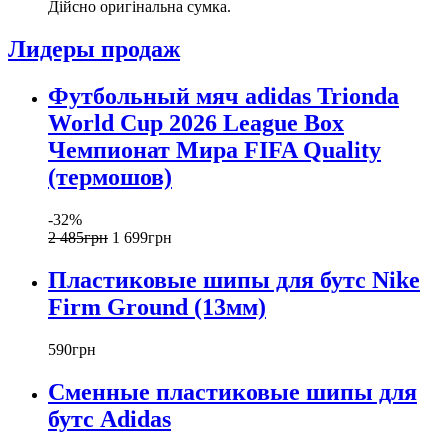
Дійсно оригінальна сумка.
Лидеры продаж
Футбольный мяч adidas Trionda
World Cup 2026 League Box
Чемпионат Мира FIFA Quality
(термошов)
-32%
2 485
грн
1 699
грн
Пластиковые шипы для бутс Nike
Firm Ground (13мм)
590
грн
Сменные пластиковые шипы для
бутс Adidas