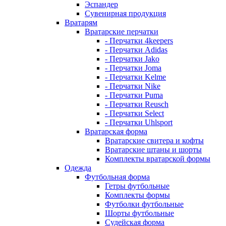
Эспандер
Сувенирная продукция
Вратарям
Вратарские перчатки
- Перчатки 4keepers
- Перчатки Adidas
- Перчатки Jako
- Перчатки Joma
- Перчатки Kelme
- Перчатки Nike
- Перчатки Puma
- Перчатки Reusch
- Перчатки Select
- Перчатки Uhlsport
Вратарская форма
Вратарские свитера и кофты
Вратарские штаны и шорты
Комплекты вратарской формы
Одежда
Футбольная форма
Гетры футбольные
Комплекты формы
Футболки футбольные
Шорты футбольные
Судейская форма