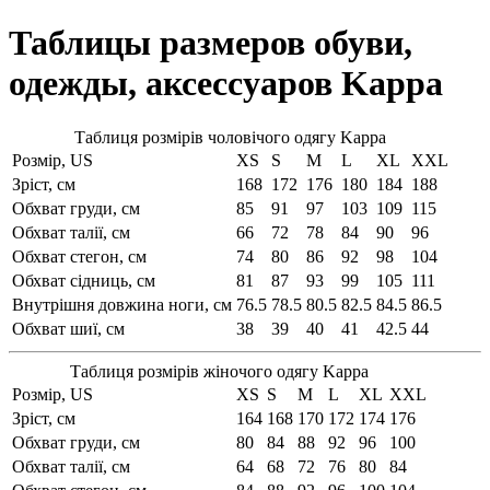
Таблицы размеров обуви,
одежды, аксессуаров Kappa
Таблиця розмірів чоловічого одягу Kappa
Розмір, US
XS
S
M
L
XL
XXL
Зріст, см
168
172
176
180
184
188
Обхват груди, см
85
91
97
103
109
115
Обхват талії, см
66
72
78
84
90
96
Обхват стегон, см
74
80
86
92
98
104
Обхват сідниць, см
81
87
93
99
105
111
Внутрішня довжина ноги, см
76.5
78.5
80.5
82.5
84.5
86.5
Обхват шиї, см
38
39
40
41
42.5
44
Таблиця розмірів жіночого одягу Kappa
Розмір, US
XS
S
M
L
XL
XXL
Зріст, см
164
168
170
172
174
176
Обхват груди, см
80
84
88
92
96
100
Обхват талії, см
64
68
72
76
80
84