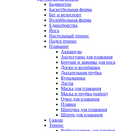
Бадминтон
Баскетбольная форма
Бег и велоспорт
Волейбольная форма
Единоборства
Йога
Настольный теннис
Падел-теннис
Плавание
Аквашузы
Аксессуары для плавания
Беруши и зажимы для носа
Доски и колобашки
Дыхательная трубка
Купальники
Ласты
Маска для плавания
Маска и трубка (набор)
Очки для плавания
Плавки
Шапочка для плавания
Шорти для плавания
Сквош
Теннис
Виброгаситель для ракеток