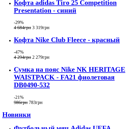
Кофта adidas Tiro 25 Competition
Presentation - синий
-29%
4 684
грн
3 319
грн
Кофта Nike Club Fleece - красный
-47%
4 294
грн
2 279
грн
Сумка на пояс Nike NK HERITAGE
WAISTPACK - FA21 фиолетовая
DB0490-532
-21%
986
грн
783
грн
Новинки
Футбольный мяч Adidas UEFA