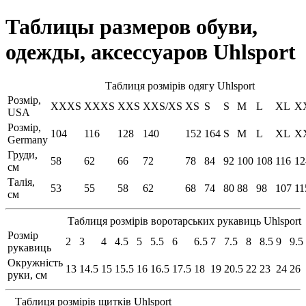
Таблицы размеров обуви,
одежды, аксессуаров Uhlsport
Таблиця розмірів одягу Uhlsport
Розмір,
XXXS
XXXS
XXS
XXS/XS
XS
S
S
M
L
XL
X
USA
Розмір,
104
116
128
140
152
164
S
M
L
XL
X
Germany
Груди,
58
62
66
72
78
84
92
100
108
116
12
см
Талія,
53
55
58
62
68
74
80
88
98
107
11
см
Таблиця розмірів воротарських рукавиць Uhlsport
Розмір
2
3
4
4.5
5
5.5
6
6.5
7
7.5
8
8.5
9
9.5
рукавиць
Окружність
13
14.5
15
15.5
16
16.5
17.5
18
19
20.5
22
23
24
26
руки, см
Таблиця розмірів щитків Uhlsport