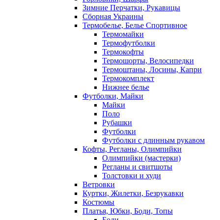
Зимние Перчатки, Рукавицы
Сборная Украины
Термобелье, Белье Спортивное
Термомайки
Термофутболки
Термокофты
Термошорты, Велосипедки
Термоштаны, Лосины, Капри
Термокомплект
Нижнее белье
Футболки, Майки
Майки
Поло
Рубашки
Футболки
Футболки с длинным рукавом
Кофты, Регланы, Олимпийки
Олимпийки (мастерки)
Регланы и свитшоты
Толстовки и худи
Ветровки
Куртки, Жилетки, Безрукавки
Костюмы
Платья, Юбки, Боди, Топы
Боди