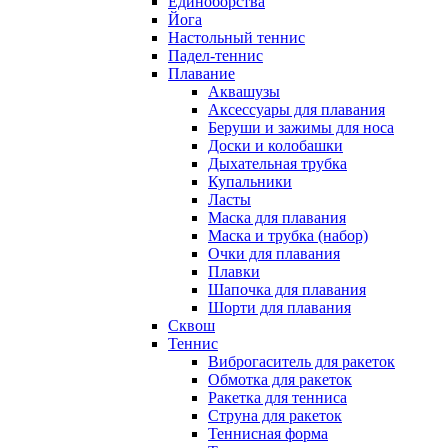
Единоборства
Йога
Настольный теннис
Падел-теннис
Плавание
Аквашузы
Аксессуары для плавания
Беруши и зажимы для носа
Доски и колобашки
Дыхательная трубка
Купальники
Ласты
Маска для плавания
Маска и трубка (набор)
Очки для плавания
Плавки
Шапочка для плавания
Шорти для плавания
Сквош
Теннис
Виброгаситель для ракеток
Обмотка для ракеток
Ракетка для тенниса
Струна для ракеток
Теннисная форма