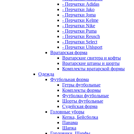
- Перчатки Adidas
- Перчатки Jako
- Перчатки Joma
- Перчатки Kelme
- Перчатки Nike
- Перчатки Puma
- Перчатки Reusch
- Перчатки Select
- Перчатки Uhlsport
Вратарская форма
Вратарские свитера и кофты
Вратарские штаны и шорты
Комплекты вратарской формы
Одежда
Футбольная форма
Гетры футбольные
Комплекты формы
Футболки футбольные
Шорты футбольные
Судейская форма
Головные уборы
Кепка, Бейсболка
Панама
Шапка
Горловики, Шарфы