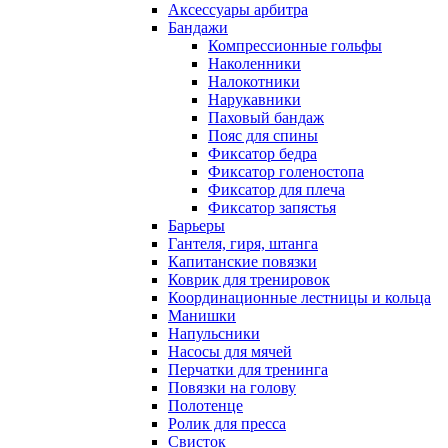
Аксессуары арбитра
Бандажи
Компрессионные гольфы
Наколенники
Налокотники
Нарукавники
Паховый бандаж
Пояс для спины
Фиксатор бедра
Фиксатор голеностопа
Фиксатор для плеча
Фиксатор запястья
Барьеры
Гантеля, гиря, штанга
Капитанские повязки
Коврик для тренировок
Координационные лестницы и кольца
Манишки
Напульсники
Насосы для мячей
Перчатки для тренинга
Повязки на голову
Полотенце
Ролик для пресса
Свисток