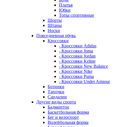
Платья
Юбки
Топы спортивные
Шорты
Штаны
Носки
Повседневная обувь
Кроссовки
- Кроссовки Adidas
- Кроссовки Joma
- Кроссовки Jordan
- Кроссовки Kelme
- Кроссовки New Balance
- Кроссовки Nike
- Кроссовки Puma
- Кроссовки Under Armour
Ботинки
Тапочки
Сандалии
Другие виды спорта
Бадминтон
Баскетбольная форма
Бег и велоспорт
Волейбольная форма