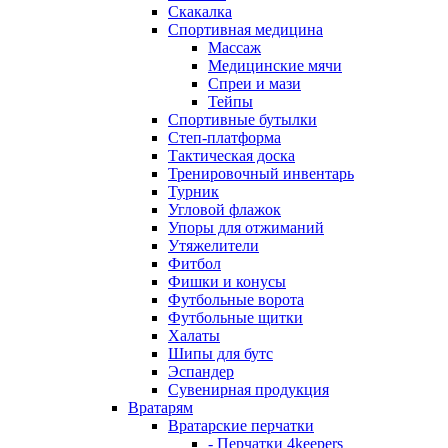
Скакалка
Спортивная медицина
Массаж
Медицинские мячи
Спреи и мази
Тейпы
Спортивные бутылки
Степ-платформа
Тактическая доска
Тренировочный инвентарь
Турник
Угловой флажок
Упоры для отжиманий
Утяжелители
Фитбол
Фишки и конусы
Футбольные ворота
Футбольные щитки
Халаты
Шипы для бутс
Эспандер
Сувенирная продукция
Вратарям
Вратарские перчатки
- Перчатки 4keepers