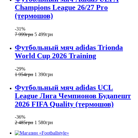
Champions League 26/27 Pro
(термошов)
-31%
7 999
грн
5 499
грн
Футбольный мяч adidas Trionda
World Cup 2026 Training
-29%
1 954
грн
1 390
грн
Футбольный мяч adidas UCL
League Лига Чемпионов Будапешт
2026 FIFA Quality (термошов)
-36%
2 485
грн
1 580
грн