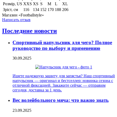
Розмір, US
XXS
XS
S
M
L
XL
Зріст, см
116
134
152
170
188
206
Магазин «Footballstyle»
Написать отзыв
Последние новости
Спортивный напульсник для чего? Полное
руководство по выбору и применению
30.09.2025
Ищете надежную защиту для запястья? Наш спортивный
напульсник — оригинал и бестселлер: новинка сезона с
отличной фиксацией. Закажите сейчас — отправим
сегодня, доставка за 1 день.
Вес волейбольного мяча: что важно знать
23.09.2025