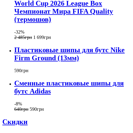
World Cup 2026 League Box
Чемпионат Мира FIFA Quality
(термошов)
-32%
2 485
грн
1 699
грн
Пластиковые шипы для бутс Nike
Firm Ground (13мм)
590
грн
Сменные пластиковые шипы для
бутс Adidas
-8%
640
грн
590
грн
Скидки