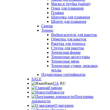
Маска и трубка (набор)
Очки для плавания
Плавки
Шапочка для плавания
Шорти для плавания
Сквош
Теннис
Виброгаситель для ракеток
Обмотка для ракеток
Ракетка для тенниса
Струна для ракеток
Теннисная форма
Теннисные аксессуары
Теннисные мячи
Теннисные сумки, рюкзаки,
чехлы
Подарочные сертификаты
SALE
Язык
UA
RU
Главная
Новости
Программа
лояльности
О магазине
Доставка