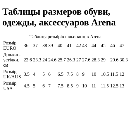
Таблицы размеров обуви,
одежды, аксессуаров Arena
Таблиця розмірів шльопанців Arena
Розмір,
36
37
38
39
40
41
42
43
44
45
46
47
EURO
Довжина
устілки,
22.6
23.3
24
24.6
25.7
26.3
27
27.6
28.3
29
29.6
30.3
см
Розмір,
3.5
4
5
6
6.5
7.5
8
9
10
10.5
11.5
12
UK/AUS
Розмір,
4.5
5
6
7
7.5
8.5
9
10
11
11.5
12.5
13
USA