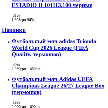
ESTADIO II 101113.100 черные
-31%
1 393
грн
965
грн
Новинки
Футбольный мяч adidas Trionda
World Cup 2026 League (FIFA
Quality, термошов)
-30%
2 369
грн
1 650
грн
Футбольный мяч Adidas UEFA
Champions League 26/27 League Box
(термошов)
-19%
2 090
грн
1 690
грн