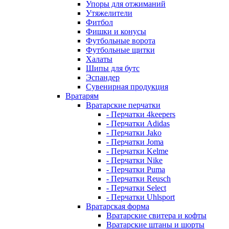
Упоры для отжиманий
Утяжелители
Фитбол
Фишки и конусы
Футбольные ворота
Футбольные щитки
Халаты
Шипы для бутс
Эспандер
Сувенирная продукция
Вратарям
Вратарские перчатки
- Перчатки 4keepers
- Перчатки Adidas
- Перчатки Jako
- Перчатки Joma
- Перчатки Kelme
- Перчатки Nike
- Перчатки Puma
- Перчатки Reusch
- Перчатки Select
- Перчатки Uhlsport
Вратарская форма
Вратарские свитера и кофты
Вратарские штаны и шорты