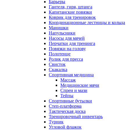
Барьеры
Гантеля, гиря, штанга
Капитанские повязки
Коврик для тренировок
Координационные лестницы и кольца
Манишки
Напульсники
Насосы для мячей
Перчатки для тренинга
Повязки на голову
Полотенце
Ролик для пресса
Свисток
Скакалка
Спортивная медицина
Массаж
Медицинские мячи
Спреи и мази
Тейпы
Спортивные бутылки
Степ-платформа
Тактическая доска
Тренировочный инвентарь
Турник
Угловой флажок