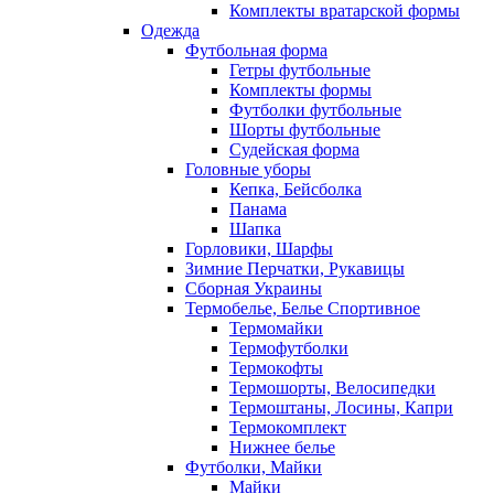
Комплекты вратарской формы
Одежда
Футбольная форма
Гетры футбольные
Комплекты формы
Футболки футбольные
Шорты футбольные
Судейская форма
Головные уборы
Кепка, Бейсболка
Панама
Шапка
Горловики, Шарфы
Зимние Перчатки, Рукавицы
Сборная Украины
Термобелье, Белье Спортивное
Термомайки
Термофутболки
Термокофты
Термошорты, Велосипедки
Термоштаны, Лосины, Капри
Термокомплект
Нижнее белье
Футболки, Майки
Майки