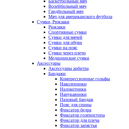
Баскетбольный мяч
Волейбольный мяч
Гандбольный мяч
Мяч для американского футбола
Сумки, Рюкзаки
Рюкзаки
Спортивные сумки
Сумки для мячей
Сумки для обуви
Сумки на пояс
Сумки через плечо
Медицинские сумки
Аксессуары
Аксессуары арбитра
Бандажи
Компрессионные гольфы
Наколенники
Налокотники
Нарукавники
Паховый бандаж
Пояс для спины
Фиксатор бедра
Фиксатор голеностопа
Фиксатор для плеча
Фиксатор запястья