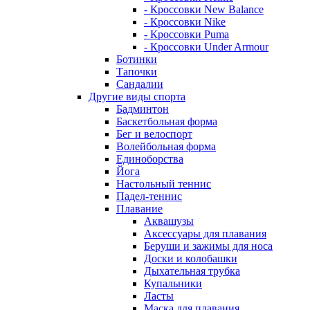
- Кроссовки New Balance
- Кроссовки Nike
- Кроссовки Puma
- Кроссовки Under Armour
Ботинки
Тапочки
Сандалии
Другие виды спорта
Бадминтон
Баскетбольная форма
Бег и велоспорт
Волейбольная форма
Единоборства
Йога
Настольный теннис
Падел-теннис
Плавание
Аквашузы
Аксессуары для плавания
Беруши и зажимы для носа
Доски и колобашки
Дыхательная трубка
Купальники
Ласты
Маска для плавания