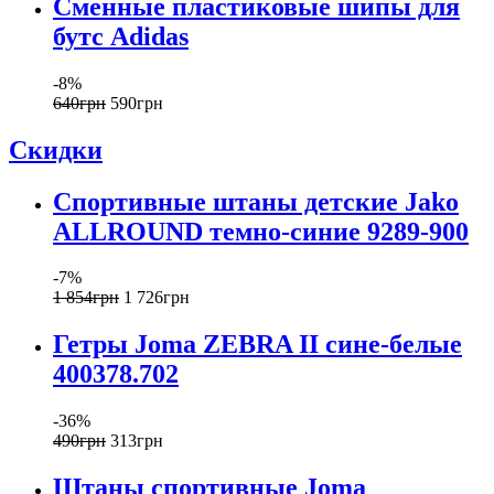
Сменные пластиковые шипы для
бутс Adidas
-8%
640
грн
590
грн
Скидки
Спортивные штаны детские Jako
ALLROUND темно-синие 9289-900
-7%
1 854
грн
1 726
грн
Гетры Joma ZEBRA II сине-белые
400378.702
-36%
490
грн
313
грн
Штаны спортивные Joma