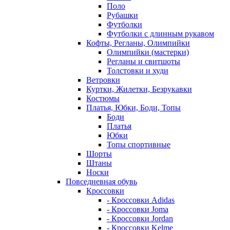
Поло
Рубашки
Футболки
Футболки с длинным рукавом
Кофты, Регланы, Олимпийки
Олимпийки (мастерки)
Регланы и свитшоты
Толстовки и худи
Ветровки
Куртки, Жилетки, Безрукавки
Костюмы
Платья, Юбки, Боди, Топы
Боди
Платья
Юбки
Топы спортивные
Шорты
Штаны
Носки
Повседневная обувь
Кроссовки
- Кроссовки Adidas
- Кроссовки Joma
- Кроссовки Jordan
- Кроссовки Kelme