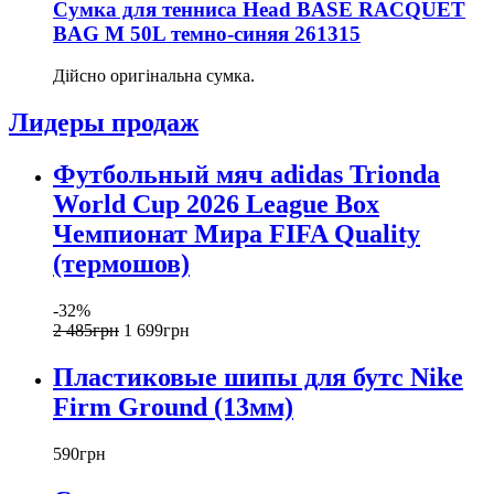
Сумка для тенниса Head BASE RACQUET
BAG M 50L темно-синяя 261315
Дійсно оригінальна сумка.
Лидеры продаж
Футбольный мяч adidas Trionda
World Cup 2026 League Box
Чемпионат Мира FIFA Quality
(термошов)
-32%
2 485
грн
1 699
грн
Пластиковые шипы для бутс Nike
Firm Ground (13мм)
590
грн