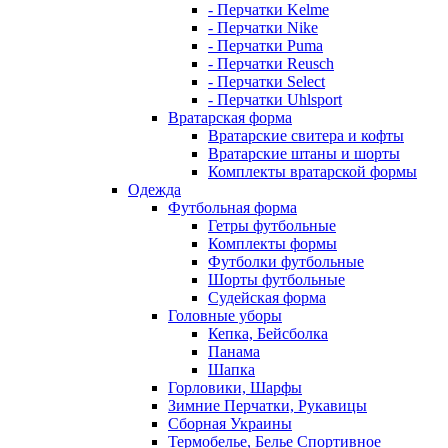
- Перчатки Kelme
- Перчатки Nike
- Перчатки Puma
- Перчатки Reusch
- Перчатки Select
- Перчатки Uhlsport
Вратарская форма
Вратарские свитера и кофты
Вратарские штаны и шорты
Комплекты вратарской формы
Одежда
Футбольная форма
Гетры футбольные
Комплекты формы
Футболки футбольные
Шорты футбольные
Судейская форма
Головные уборы
Кепка, Бейсболка
Панама
Шапка
Горловики, Шарфы
Зимние Перчатки, Рукавицы
Сборная Украины
Термобелье, Белье Спортивное