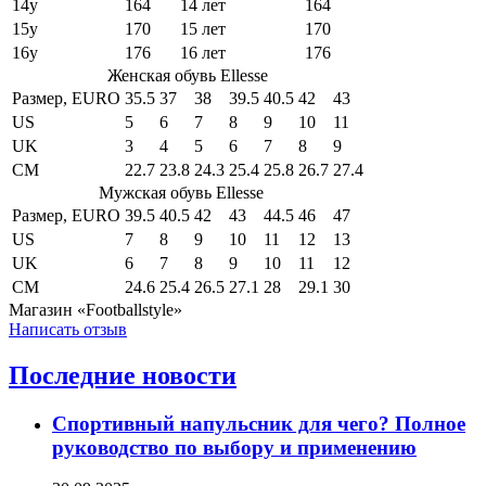
14y
164
14 лет
164
15y
170
15 лет
170
16y
176
16 лет
176
Женская обувь Ellesse
Размер, EURO
35.5
37
38
39.5
40.5
42
43
US
5
6
7
8
9
10
11
UK
3
4
5
6
7
8
9
CM
22.7
23.8
24.3
25.4
25.8
26.7
27.4
Мужская обувь Ellesse
Размер, EURO
39.5
40.5
42
43
44.5
46
47
US
7
8
9
10
11
12
13
UK
6
7
8
9
10
11
12
CM
24.6
25.4
26.5
27.1
28
29.1
30
Магазин «Footballstyle»
Написать отзыв
Последние новости
Спортивный напульсник для чего? Полное
руководство по выбору и применению