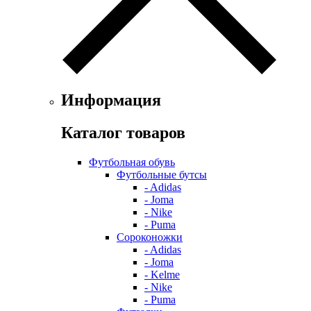
Информация
Каталог товаров
Футбольная обувь
Футбольные бутсы
- Adidas
- Joma
- Nike
- Puma
Сороконожки
- Adidas
- Joma
- Kelme
- Nike
- Puma