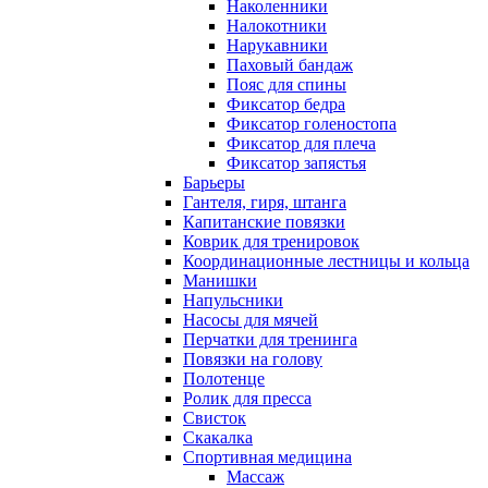
Наколенники
Налокотники
Нарукавники
Паховый бандаж
Пояс для спины
Фиксатор бедра
Фиксатор голеностопа
Фиксатор для плеча
Фиксатор запястья
Барьеры
Гантеля, гиря, штанга
Капитанские повязки
Коврик для тренировок
Координационные лестницы и кольца
Манишки
Напульсники
Насосы для мячей
Перчатки для тренинга
Повязки на голову
Полотенце
Ролик для пресса
Свисток
Скакалка
Спортивная медицина
Массаж