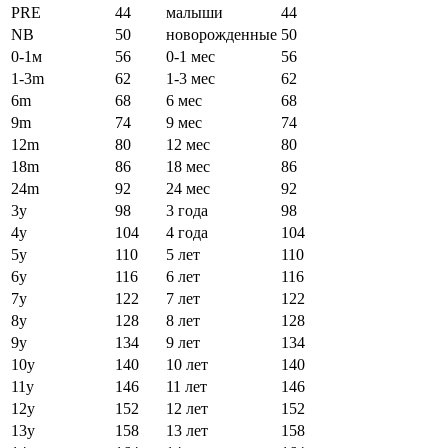
PRE
44
малыши
44
NB
50
новорожденные
50
0-1м
56
0-1 мес
56
1-3m
62
1-3 мес
62
6m
68
6 мес
68
9m
74
9 мес
74
12m
80
12 мес
80
18m
86
18 мес
86
24m
92
24 мес
92
3y
98
3 года
98
4y
104
4 года
104
5y
110
5 лет
110
6y
116
6 лет
116
7y
122
7 лет
122
8y
128
8 лет
128
9y
134
9 лет
134
10y
140
10 лет
140
11y
146
11 лет
146
12y
152
12 лет
152
13y
158
13 лет
158