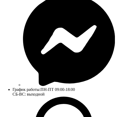
График работы:
ПН-ПТ 09:00-18:00
СБ-ВС: выходной