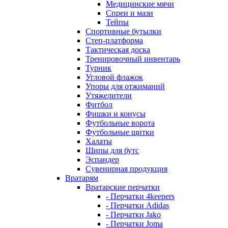
Медицинские мячи
Спреи и мази
Тейпы
Спортивные бутылки
Степ-платформа
Тактическая доска
Тренировочный инвентарь
Турник
Угловой флажок
Упоры для отжиманий
Утяжелители
Фитбол
Фишки и конусы
Футбольные ворота
Футбольные щитки
Халаты
Шипы для бутс
Эспандер
Сувенирная продукция
Вратарям
Вратарские перчатки
- Перчатки 4keepers
- Перчатки Adidas
- Перчатки Jako
- Перчатки Joma