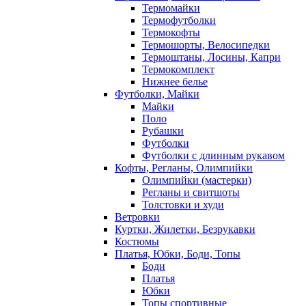
Термомайки
Термофутболки
Термокофты
Термошорты, Велосипедки
Термоштаны, Лосины, Капри
Термокомплект
Нижнее белье
Футболки, Майки
Майки
Поло
Рубашки
Футболки
Футболки с длинным рукавом
Кофты, Регланы, Олимпийки
Олимпийки (мастерки)
Регланы и свитшоты
Толстовки и худи
Ветровки
Куртки, Жилетки, Безрукавки
Костюмы
Платья, Юбки, Боди, Топы
Боди
Платья
Юбки
Топы спортивные