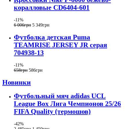
коралловые CD6404-601
-11%
6 006
грн
5 349
грн
Футболка детская Puma
TEAMRISE JERSEY JR серая
704938-13
-11%
658
грн
586
грн
Новинки
Футбольный мяч adidas UCL
League Box Лига Чемпионов 25/26
FIFA Quality (термошов)
-42%
2 485
грн
1 450
грн