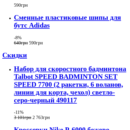
590
грн
Сменные пластиковые шипы для
бутс Adidas
-8%
640
грн
590
грн
Скидки
Набор для скоростного бадминтона
Talbot SPEED BADMINTON SET
SPEED 7700 (2 ракетки, 6 воланов,
линии для корта, чехол) светло-
серо-черный 490117
-11%
3 101
грн
2 763
грн
Кроссовки Nike P-6000 бежево-