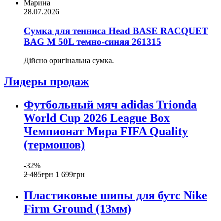
Марина
28.07.2026
Сумка для тенниса Head BASE RACQUET
BAG M 50L темно-синяя 261315
Дійсно оригінальна сумка.
Лидеры продаж
Футбольный мяч adidas Trionda
World Cup 2026 League Box
Чемпионат Мира FIFA Quality
(термошов)
-32%
2 485
грн
1 699
грн
Пластиковые шипы для бутс Nike
Firm Ground (13мм)