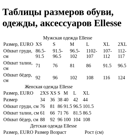
Таблицы размеров обуви,
одежды, аксессуаров Ellesse
Мужская одежда Ellesse
Размер, EURO
XS
S
M
L
XL
2XL
Обхват груди,
86.5-
91.5-
96.5-
1102-
107-
112-
см
91.5
96.5
102
107
112
117
Обхват талии,
71
76
81
86
91.5
96.5
см
Обхват бёдер,
92
96
102
108
116
124
см
Женская одежда Ellesse
Размер, EURO
2XS
XS
S
M
L
XL
Размер
34
36
38
40
42
44
Обхват груди, см
76
81
86
91.5
96.5
101.5
Обхват талии, см
61
66
71
76
81.5
86.5
Обхват бёдер, см
88
92
96
100
104
108
Детская одежда Ellesse
Размер, EURO
Размер
Возраст
Рост (см)