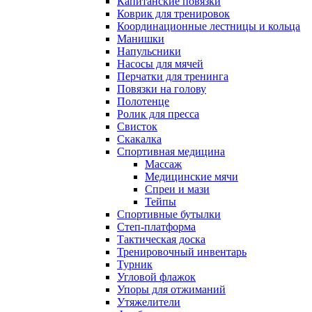
Капитанские повязки
Коврик для тренировок
Координационные лестницы и кольца
Манишки
Напульсники
Насосы для мячей
Перчатки для тренинга
Повязки на голову
Полотенце
Ролик для пресса
Свисток
Скакалка
Спортивная медицина
Массаж
Медицинские мячи
Спреи и мази
Тейпы
Спортивные бутылки
Степ-платформа
Тактическая доска
Тренировочный инвентарь
Турник
Угловой флажок
Упоры для отжиманий
Утяжелители