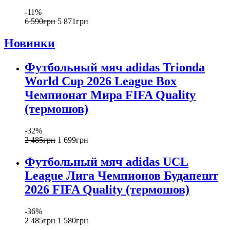
-11%
6 590
грн
5 871
грн
Новинки
Футбольный мяч adidas Trionda
World Cup 2026 League Box
Чемпионат Мира FIFA Quality
(термошов)
-32%
2 485
грн
1 699
грн
Футбольный мяч adidas UCL
League Лига Чемпионов Будапешт
2026 FIFA Quality (термошов)
-36%
2 485
грн
1 580
грн