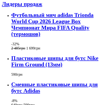
Лидеры продаж
Футбольный мяч adidas Trionda
World Cup 2026 League Box
Чемпионат Мира FIFA Quality
(термошов)
-32%
2 485
грн
1 699
грн
Пластиковые шипы для бутс Nike
Firm Ground (13мм)
590
грн
Сменные пластиковые шипы для
бутс Adidas
-8%
640
грн
590
грн