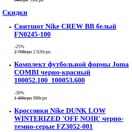
Скидки
Свитшот Nike CREW BB белый
FN0245-100
-25%
2 708
грн
2 026
грн
Комплект футбольной формы Joma
COMBI черно-красный
100052.100_100053.600
-30%
1 406
грн
988
грн
Кроссовки Nike DUNK LOW
WINTERIZED 'OFF NOIR' черно-
темно-серые FZ3052-001