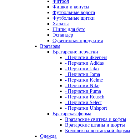
Фитбол
Фишки и конусы
Футбольные ворота
Футбольные щитки
Халаты
Шипы для бутс
Эспандер
Сувенирная продукция
Вратарям
Вратарские перчатки
- Перчатки 4keepers
- Перчатки Adidas
- Перчатки Jako
- Перчатки Joma
- Перчатки Kelme
- Перчатки Nike
- Перчатки Puma
- Перчатки Reusch
- Перчатки Select
- Перчатки Uhlsport
Вратарская форма
Вратарские свитера и кофты
Вратарские штаны и шорты
Комплекты вратарской формы
Одежда