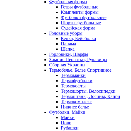
Футбольная форма
Гетры футбольные
Комплекты формы
Футболки футбольные
Шорты футбольные
Судейская форма
Головные уборы
Кепка, Бейсболка
Панама
Шапка
Горловики, Шарфы
Зимние Перчатки, Рукавицы
Сборная Украины
Термобелье, Белье Спортивное
Термомайки
Термофутболки
Термокофты
Термошорты, Велосипедки
Термоштаны, Лосины, Капри
Термокомплект
Нижнее белье
Футболки, Майки
Майки
Поло
Рубашки