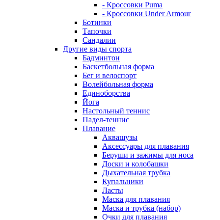
- Кроссовки Puma
- Кроссовки Under Armour
Ботинки
Тапочки
Сандалии
Другие виды спорта
Бадминтон
Баскетбольная форма
Бег и велоспорт
Волейбольная форма
Единоборства
Йога
Настольный теннис
Падел-теннис
Плавание
Аквашузы
Аксессуары для плавания
Беруши и зажимы для носа
Доски и колобашки
Дыхательная трубка
Купальники
Ласты
Маска для плавания
Маска и трубка (набор)
Очки для плавания