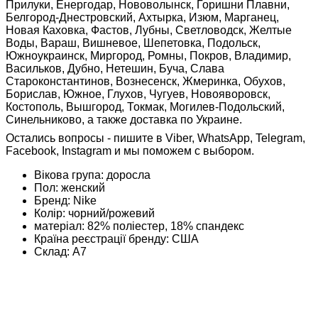
Прилуки, Енергодар, Нововолынск, Горишни Плавни,
Белгород-Днестровский, Ахтырка, Изюм, Марганец,
Новая Каховка, Фастов, Лубны, Светловодск, Желтые
Воды, Вараш, Вишневое, Шепетовка, Подольск,
Южноукраинск, Миргород, Ромны, Покров, Владимир,
Васильков, Дубно, Нетешин, Буча, Слава
Староконстантинов, Вознесенск, Жмеринка, Обухов,
Борислав, Южное, Глухов, Чугуев, Новояворовск,
Костополь, Вышгород, Токмак, Могилев-Подольский,
Синельниково, а также доставка по Украине.
Остались вопросы - пишите в Viber, WhatsApp, Telegram,
Facebook, Instagram и мы поможем с выбором.
Вікова група:
доросла
Пол:
женский
Бренд:
Nike
Колір:
чорний/рожевий
матеріал:
82% поліестер, 18% спандекс
Країна реєстрації бренду:
США
Склад:
А7