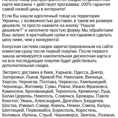
карте магазина + действует программа: 100% гарантия
самой низкой цены в интернете!
Если Вы нашли идентичный товар на территории
Украины, с возможностью доставки, в таком же размере
дешевле, то просто нажмите на кнопку "Нашли
дешевле?" и заполните простую форму. Мы обработаем
Ваш запрос в кратчайшие сроки и постараемся сделать
цену ниже, чем у конкурента!
Бонусная система скидок зарегистрированным на сайте
клиентам сразу после первой покупки. После первого
заказа активируется накопительная дисконтная карта и
на все последующие покупки будет действовать
дополнительная скидка.
Экспресс доставка в Киев, Харьков, Одесса, Днепр,
Запорожье, Львов, Кривой Рог, Николаев, Винница,
Херсон, Чернигов, Полтава, Черкассы, Хмельницкий,
Черновцы, Житомир, Сумы, Ровно, Ивано-Франковск,
Каменское, Кропивницкий, Тернополь, Кременчуг, Луцк,
Белая Церковь, Никополь, Славянск, Бровары, Павло
Конотоп, Умань, Александрия, Дрогобыч, Бердичев,
Шостка, Измаил, Самар, Ковель, Нежин, Смела, Калуш,
Шептицкий, Первомайск, Борисполь, Коростень,
Коломыя, Ирпень, Стрый, Черноморск, Звягель, Лозовая,