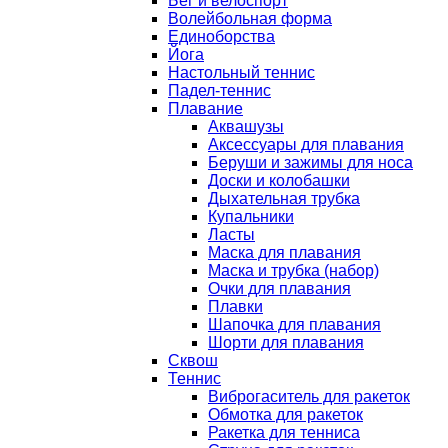
Бег и велоспорт
Волейбольная форма
Единоборства
Йога
Настольный теннис
Падел-теннис
Плавание
Аквашузы
Аксессуары для плавания
Беруши и зажимы для носа
Доски и колобашки
Дыхательная трубка
Купальники
Ласты
Маска для плавания
Маска и трубка (набор)
Очки для плавания
Плавки
Шапочка для плавания
Шорти для плавания
Сквош
Теннис
Виброгаситель для ракеток
Обмотка для ракеток
Ракетка для тенниса