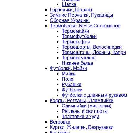
Шапка
Горловики, Шарфы
Зимние Перчатки, Рукавицы
Сборная Украины
Термобелье, Белье Спортивное
Термомайки
Термофутболки
Термокофты
Термошорты, Велосипедки
Термоштаны, Лосины, Капри
Термокомплект
Нижнее белье
Футболки, Майки
Майки
Поло
Рубашки
Футболки
Футболки с длинным рукавом
Кофты, Регланы, Олимпийки
Олимпийки (мастерки)
Регланы и свитшоты
Толстовки и худи
Ветровки
Куртки, Жилетки, Безрукавки
Костюмы