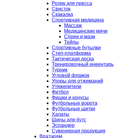
Ролик для пресса
Свисток
Скакалка
Спортивная медицина
Массаж
Медицинские мячи
Спреи и мази
Тейпы
Спортивные бутылки
Степ-платформа
Тактическая доска
Тренировочный инвентарь
Турник
Угловой флажок
Упоры для отжиманий
Утяжелители
Фитбол
Фишки и конусы
Футбольные ворота
Футбольные щитки
Халаты
Шипы для бутс
Эспандер
Сувенирная продукция
Вратарям