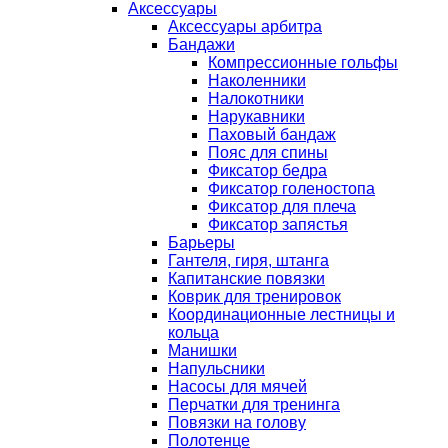
Аксессуары
Аксессуары арбитра
Бандажи
Компрессионные гольфы
Наколенники
Налокотники
Нарукавники
Паховый бандаж
Пояс для спины
Фиксатор бедра
Фиксатор голеностопа
Фиксатор для плеча
Фиксатор запястья
Барьеры
Гантеля, гиря, штанга
Капитанские повязки
Коврик для тренировок
Координационные лестницы и
кольца
Манишки
Напульсники
Насосы для мячей
Перчатки для тренинга
Повязки на голову
Полотенце