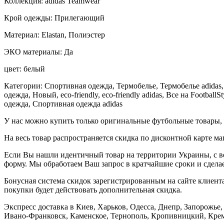
Коллекция: adidas Teamwear
Крой одежды: Прилегающий
Материал: Elastan, Полиэстер
ЭКО материалы: Да
цвет: белый
Категории: Спортивная одежда, Термобелье, Термобелье adidas,
одежда, Новый, eco-friendly, eco-friendly adidas, Все на Footba
одежда, Спортивная одежда adidas
У нас можно купить только оригинальные футбольные товары, 
На весь товар распространяется скидка по дисконтной карте ма
Если Вы нашли идентичный товар на территории Украины, с во
форму. Мы обработаем Ваш запрос в кратчайшие сроки и сделае
Бонусная система скидок зарегистрированным на сайте клиента
покупки будет действовать дополнительная скидка.
Экспресс доставка в Киев, Харьков, Одесса, Днепр, Запорожь
Ивано-Франковск, Каменское, Тернополь, Кропивницкий, Креме