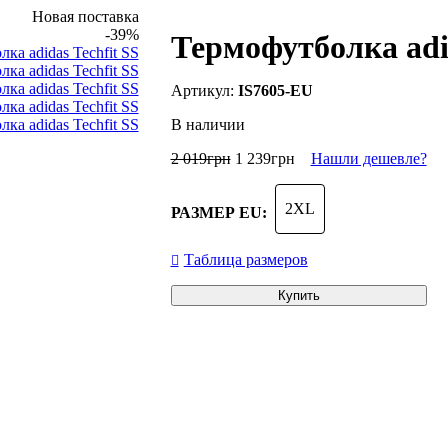
Новая поставка
-39%
Термофутболка adid
IS7605-EU
В наличии
2 019
грн
1 239
грн
Нашли дешевле?
2XL
РАЗМЕР EU:
Таблица размеров
Купить