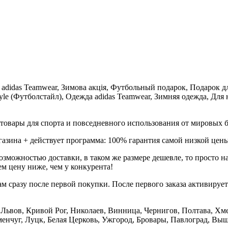
 adidas Teamwear, Зимова акція, Футбольный подарок, Подарок дл
llStyle (Футболстайл), Одежда adidas Teamwear, Зимняя одежда, Дл
товары для спорта и повседневного использования от мировых б
газина + действует программа: 100% гарантия самой низкой цены
зможностью доставки, в таком же размере дешевле, то просто 
м цену ниже, чем у конкурента!
м сразу после первой покупки. После первого заказа активируе
е, Львов, Кривой Рог, Николаев, Винница, Чернигов, Полтава, 
нчуг, Луцк, Белая Церковь, Ужгород, Бровары, Павлоград, Вышг