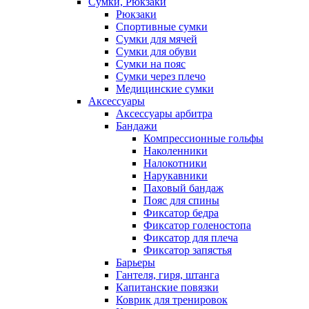
Сумки, Рюкзаки
Рюкзаки
Спортивные сумки
Сумки для мячей
Сумки для обуви
Сумки на пояс
Сумки через плечо
Медицинские сумки
Аксессуары
Аксессуары арбитра
Бандажи
Компрессионные гольфы
Наколенники
Налокотники
Нарукавники
Паховый бандаж
Пояс для спины
Фиксатор бедра
Фиксатор голеностопа
Фиксатор для плеча
Фиксатор запястья
Барьеры
Гантеля, гиря, штанга
Капитанские повязки
Коврик для тренировок