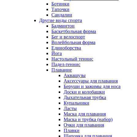
Ботинки
Тапочки
Сандалии
Другие виды спорта
Бадминтон
Баскетбольная форма
Бег и велоспорт
Волейбольная форма
Единоборства
Йога
Настольный теннис
Падел-теннис
Плавание
Аквашузы
Аксессуары для плавания
Беруши и зажимы для носа
Доски и колобашки
Дыхательная трубка
Купальники
Ласты
Маска для плавания
Маска и трубка (набор)
Очки для плавания
Плавки
Шапочка для плавания