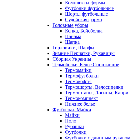
Комплекты формы
Футболки футбольные
Шорты футбольные
Судейская форма
Головные уборы
Кепка, Бейсболка
Панама
Шапка
Горловики, Шарфы
Зимние Перчатки, Рукавицы
Сборная Украины
Термобелье, Белье Спортивное
Термомайки
Термофутболки
Термокофты
Термошорты, Велосипедки
Термоштаны, Лосины, Капри
Термокомплект
Нижнее белье
Футболки, Майки
Майки
Поло
Рубашки
Футболки
Футболки с длинным рукавом