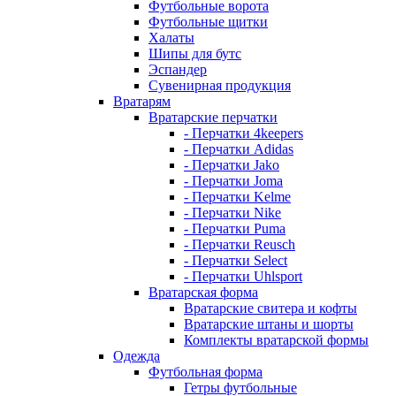
Футбольные ворота
Футбольные щитки
Халаты
Шипы для бутс
Эспандер
Сувенирная продукция
Вратарям
Вратарские перчатки
- Перчатки 4keepers
- Перчатки Adidas
- Перчатки Jako
- Перчатки Joma
- Перчатки Kelme
- Перчатки Nike
- Перчатки Puma
- Перчатки Reusch
- Перчатки Select
- Перчатки Uhlsport
Вратарская форма
Вратарские свитера и кофты
Вратарские штаны и шорты
Комплекты вратарской формы
Одежда
Футбольная форма
Гетры футбольные