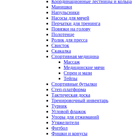
Координационные лестницы и кольца
Манишки
Напульсники
Насосы для мячей
Перчатки для тренинга
Повязки на голову
Полотенце
Ролик для пресса
Свисток
Скакалка
Спортивная медицина
Массаж
Медицинские мячи
Спреи и мази
Тейпы
Спортивные бутылки
Степ-платформа
Тактическая доска
Тренировочный инвентарь
Турник
Угловой флажок
Упоры для отжиманий
Утяжелители
Фитбол
Фишки и конусы