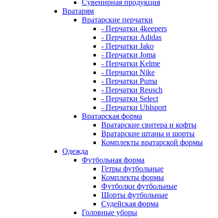
Сувенирная продукция
Вратарям
Вратарские перчатки
- Перчатки 4keepers
- Перчатки Adidas
- Перчатки Jako
- Перчатки Joma
- Перчатки Kelme
- Перчатки Nike
- Перчатки Puma
- Перчатки Reusch
- Перчатки Select
- Перчатки Uhlsport
Вратарская форма
Вратарские свитера и кофты
Вратарские штаны и шорты
Комплекты вратарской формы
Одежда
Футбольная форма
Гетры футбольные
Комплекты формы
Футболки футбольные
Шорты футбольные
Судейская форма
Головные уборы