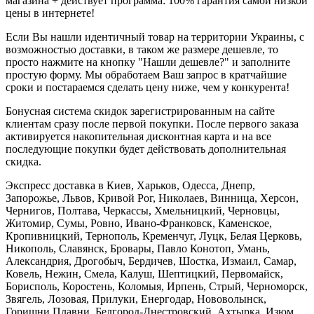
магазина + действует программа: 100% гарантия самой низкой
цены в интернете!
Если Вы нашли идентичный товар на территории Украины, с
возможностью доставки, в таком же размере дешевле, то
просто нажмите на кнопку "Нашли дешевле?" и заполните
простую форму. Мы обработаем Ваш запрос в кратчайшие
сроки и постараемся сделать цену ниже, чем у конкурента!
Бонусная система скидок зарегистрированным на сайте
клиентам сразу после первой покупки. После первого заказа
активируется накопительная дисконтная карта и на все
последующие покупки будет действовать дополнительная
скидка.
Экспресс доставка в Киев, Харьков, Одесса, Днепр,
Запорожье, Львов, Кривой Рог, Николаев, Винница, Херсон,
Чернигов, Полтава, Черкассы, Хмельницкий, Черновцы,
Житомир, Сумы, Ровно, Ивано-Франковск, Каменское,
Кропивницкий, Тернополь, Кременчуг, Луцк, Белая Церковь,
Никополь, Славянск, Бровары, Павло Конотоп, Умань,
Александрия, Дрогобыч, Бердичев, Шостка, Измаил, Самар,
Ковель, Нежин, Смела, Калуш, Шептицкий, Первомайск,
Борисполь, Коростень, Коломыя, Ирпень, Стрый, Черноморск,
Звягель, Лозовая, Прилуки, Енергодар, Нововолынск,
Горишни Плавни, Белгород-Днестровский, Ахтырка, Изюм,