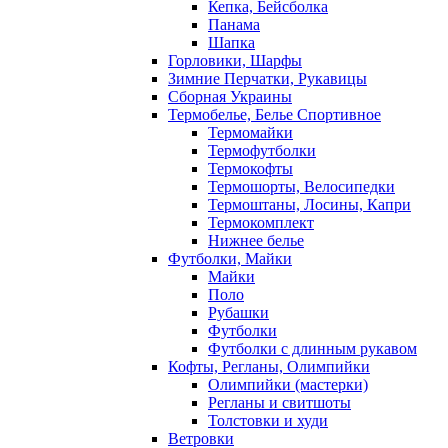
Кепка, Бейсболка
Панама
Шапка
Горловики, Шарфы
Зимние Перчатки, Рукавицы
Сборная Украины
Термобелье, Белье Спортивное
Термомайки
Термофутболки
Термокофты
Термошорты, Велосипедки
Термоштаны, Лосины, Капри
Термокомплект
Нижнее белье
Футболки, Майки
Майки
Поло
Рубашки
Футболки
Футболки с длинным рукавом
Кофты, Регланы, Олимпийки
Олимпийки (мастерки)
Регланы и свитшоты
Толстовки и худи
Ветровки