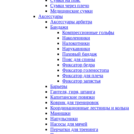
Сумки на пояс
Сумки через плечо
Медицинские сумки
Аксессуары
Аксессуары арбитра
Бандажи
Компрессионные гольфы
Наколенники
Налокотники
Нарукавники
Паховый бандаж
Пояс для спины
Фиксатор бедра
Фиксатор голеностопа
Фиксатор для плеча
Фиксатор запястья
Барьеры
Гантеля, гиря, штанга
Капитанские повязки
Коврик для тренировок
Координационные лестницы и кольца
Манишки
Напульсники
Насосы для мячей
Перчатки для тренинга