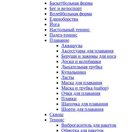
Баскетбольная форма
Бег и велоспорт
Волейбольная форма
Единоборства
Йога
Настольный теннис
Падел-теннис
Плавание
Аквашузы
Аксессуары для плавания
Беруши и зажимы для носа
Доски и колобашки
Дыхательная трубка
Купальники
Ласты
Маска для плавания
Маска и трубка (набор)
Очки для плавания
Плавки
Шапочка для плавания
Шорти для плавания
Сквош
Теннис
Виброгаситель для ракеток
Обмотка для ракеток