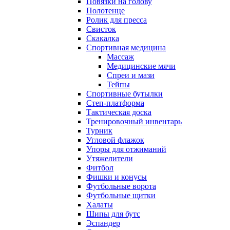
Повязки на голову
Полотенце
Ролик для пресса
Свисток
Скакалка
Спортивная медицина
Массаж
Медицинские мячи
Спреи и мази
Тейпы
Спортивные бутылки
Степ-платформа
Тактическая доска
Тренировочный инвентарь
Турник
Угловой флажок
Упоры для отжиманий
Утяжелители
Фитбол
Фишки и конусы
Футбольные ворота
Футбольные щитки
Халаты
Шипы для бутс
Эспандер