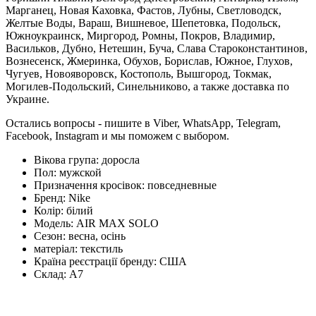
Марганец, Новая Каховка, Фастов, Лубны, Светловодск,
Желтые Воды, Вараш, Вишневое, Шепетовка, Подольск,
Южноукраинск, Миргород, Ромны, Покров, Владимир,
Васильков, Дубно, Нетешин, Буча, Слава Староконстантинов,
Вознесенск, Жмеринка, Обухов, Борислав, Южное, Глухов,
Чугуев, Новояворовск, Костополь, Вышгород, Токмак,
Могилев-Подольский, Синельниково, а также доставка по
Украине.
Остались вопросы - пишите в Viber, WhatsApp, Telegram,
Facebook, Instagram и мы поможем с выбором.
Вікова група:
доросла
Пол:
мужской
Призначення кросівок:
повседневные
Бренд:
Nike
Колір:
білий
Модель:
AIR MAX SOLO
Сезон:
весна, осінь
матеріал:
текстиль
Країна реєстрації бренду:
США
Склад:
А7