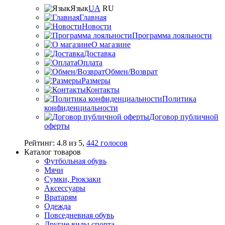
Язык
UA
RU
Главная
Новости
Программа лояльности
О магазине
Доставка
Оплата
Обмен/Возврат
Размеры
Контакты
Политика
конфиденциальности
Договор публичной
оферты
Рейтинг:
4.8
из
5
,
442
голосов
Каталог товаров
Футбольная обувь
Мячи
Сумки, Рюкзаки
Аксессуары
Вратарям
Одежда
Повседневная обувь
Другие виды спорта