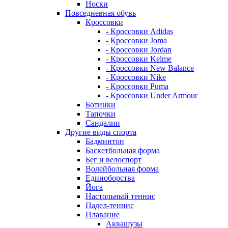
Носки
Повседневная обувь
Кроссовки
- Кроссовки Adidas
- Кроссовки Joma
- Кроссовки Jordan
- Кроссовки Kelme
- Кроссовки New Balance
- Кроссовки Nike
- Кроссовки Puma
- Кроссовки Under Armour
Ботинки
Тапочки
Сандалии
Другие виды спорта
Бадминтон
Баскетбольная форма
Бег и велоспорт
Волейбольная форма
Единоборства
Йога
Настольный теннис
Падел-теннис
Плавание
Аквашузы