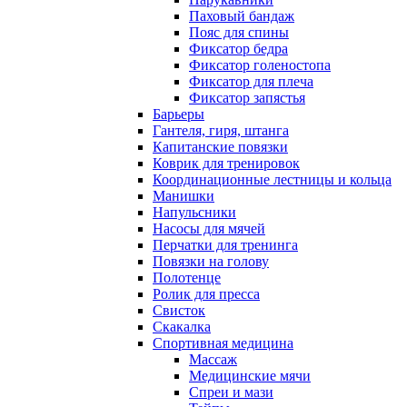
Паховый бандаж
Пояс для спины
Фиксатор бедра
Фиксатор голеностопа
Фиксатор для плеча
Фиксатор запястья
Барьеры
Гантеля, гиря, штанга
Капитанские повязки
Коврик для тренировок
Координационные лестницы и кольца
Манишки
Напульсники
Насосы для мячей
Перчатки для тренинга
Повязки на голову
Полотенце
Ролик для пресса
Свисток
Скакалка
Спортивная медицина
Массаж
Медицинские мячи
Спреи и мази