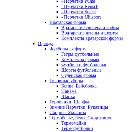
- Перчатки Puma
- Перчатки Reusch
- Перчатки Select
- Перчатки Uhlsport
Вратарская форма
Вратарские свитера и кофты
Вратарские штаны и шорты
Комплекты вратарской формы
Одежда
Футбольная форма
Гетры футбольные
Комплекты формы
Футболки футбольные
Шорты футбольные
Судейская форма
Головные уборы
Кепка, Бейсболка
Панама
Шапка
Горловики, Шарфы
Зимние Перчатки, Рукавицы
Сборная Украины
Термобелье, Белье Спортивное
Термомайки
Термофутболки