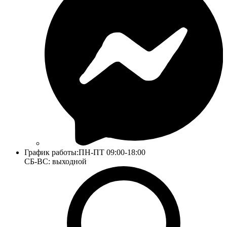
График работы:
ПН-ПТ 09:00-18:00
СБ-ВС: выходной