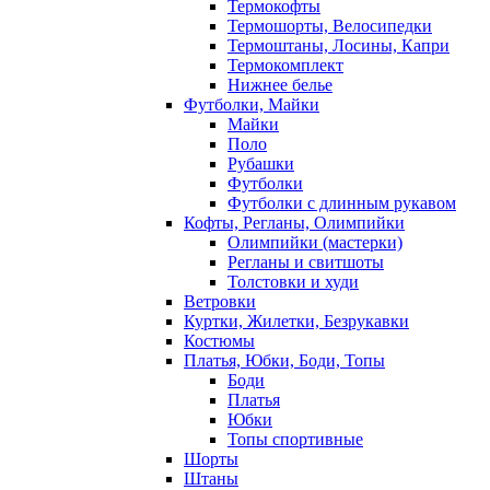
Термокофты
Термошорты, Велосипедки
Термоштаны, Лосины, Капри
Термокомплект
Нижнее белье
Футболки, Майки
Майки
Поло
Рубашки
Футболки
Футболки с длинным рукавом
Кофты, Регланы, Олимпийки
Олимпийки (мастерки)
Регланы и свитшоты
Толстовки и худи
Ветровки
Куртки, Жилетки, Безрукавки
Костюмы
Платья, Юбки, Боди, Топы
Боди
Платья
Юбки
Топы спортивные
Шорты
Штаны