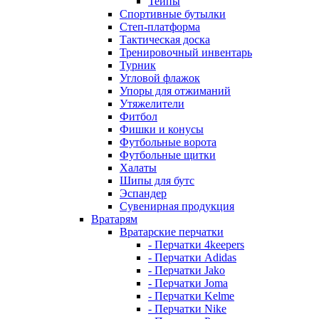
Тейпы
Спортивные бутылки
Степ-платформа
Тактическая доска
Тренировочный инвентарь
Турник
Угловой флажок
Упоры для отжиманий
Утяжелители
Фитбол
Фишки и конусы
Футбольные ворота
Футбольные щитки
Халаты
Шипы для бутс
Эспандер
Сувенирная продукция
Вратарям
Вратарские перчатки
- Перчатки 4keepers
- Перчатки Adidas
- Перчатки Jako
- Перчатки Joma
- Перчатки Kelme
- Перчатки Nike