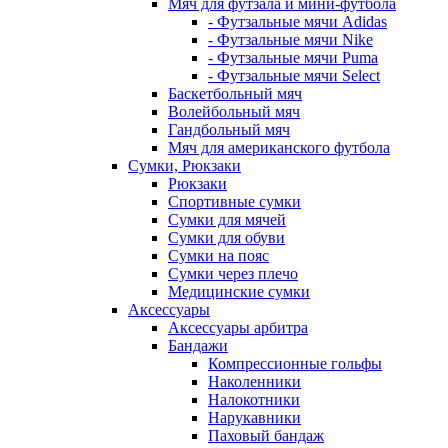
Мяч для футзала и мини-футбола
- Футзальные мячи Adidas
- Футзальные мячи Nike
- Футзальные мячи Puma
- Футзальные мячи Select
Баскетбольный мяч
Волейбольный мяч
Гандбольный мяч
Мяч для американского футбола
Сумки, Рюкзаки
Рюкзаки
Спортивные сумки
Сумки для мячей
Сумки для обуви
Сумки на пояс
Сумки через плечо
Медицинские сумки
Аксессуары
Аксессуары арбитра
Бандажи
Компрессионные гольфы
Наколенники
Налокотники
Нарукавники
Паховый бандаж