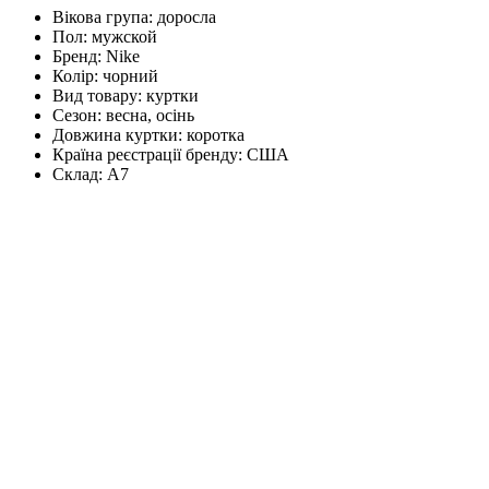
Вікова група:
доросла
Пол:
мужской
Бренд:
Nike
Колір:
чорний
Вид товару:
куртки
Сезон:
весна, осінь
Довжина куртки:
коротка
Країна реєстрації бренду:
США
Склад:
А7