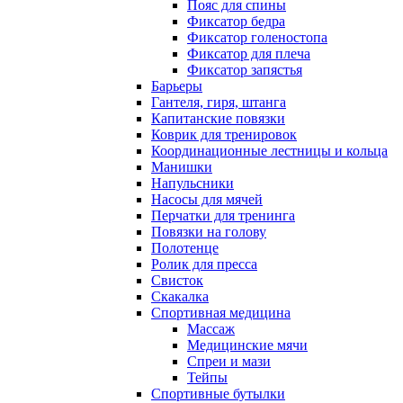
Пояс для спины
Фиксатор бедра
Фиксатор голеностопа
Фиксатор для плеча
Фиксатор запястья
Барьеры
Гантеля, гиря, штанга
Капитанские повязки
Коврик для тренировок
Координационные лестницы и кольца
Манишки
Напульсники
Насосы для мячей
Перчатки для тренинга
Повязки на голову
Полотенце
Ролик для пресса
Свисток
Скакалка
Спортивная медицина
Массаж
Медицинские мячи
Спреи и мази
Тейпы
Спортивные бутылки