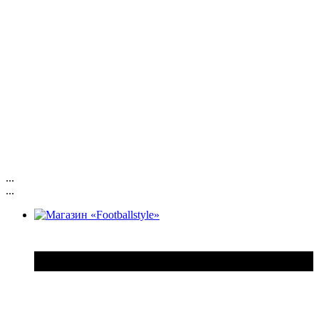
...
...