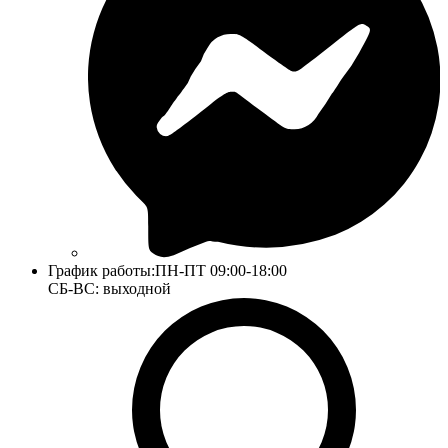
График работы:
ПН-ПТ 09:00-18:00
СБ-ВС: выходной