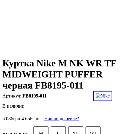
Куртка Nike M NK WR TF
MIDWEIGHT PUFFER
черная FB8195-011
FB8195-011
В наличии
6 086
грн
4 656
грн
Нашли дешевле?
M
L
XL
2XL