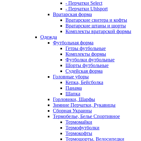
- Перчатки Select
- Перчатки Uhlsport
Вратарская форма
Вратарские свитера и кофты
Вратарские штаны и шорты
Комплекты вратарской формы
Одежда
Футбольная форма
Гетры футбольные
Комплекты формы
Футболки футбольные
Шорты футбольные
Судейская форма
Головные уборы
Кепка, Бейсболка
Панама
Шапка
Горловики, Шарфы
Зимние Перчатки, Рукавицы
Сборная Украины
Термобелье, Белье Спортивное
Термомайки
Термофутболки
Термокофты
Термошорты, Велосипедки