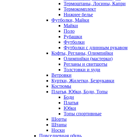
Термоштаны, Лосины, Капри
Термокомплект
Нижнее белье
Футболки, Майки
Майки
Поло
Рубашки
Футболки
Футболки с длинным рукавом
Кофты, Регланы, Олимпийки
Олимпийки (мастерки)
Регланы и свитшоты
Толстовки и худи
Ветровки
Куртки, Жилетки, Безрукавки
Костюмы
Платья, Юбки, Боди, Топы
Боди
Платья
Юбки
Топы спортивные
Шорты
Штаны
Носки
Повседневная обувь