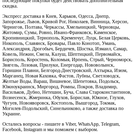
последующие покупки будет действовать дополнительная
скидка.
Экспресс доставка в Киев, Харьков, Одесса, Днепр,
Запорожье, Львов, Кривой Рог, Николаев, Винница, Херсон,
Чернигов, Полтава, Черкассы, Хмельницкий, Черновцы,
Житомир, Сумы, Ровно, Ивано-Франковск, Каменское,
Кропивницкий, Тернополь, Кременчуг, Луцк, Белая Церковь,
Никополь, Славянск, Бровары, Павло Конотоп, Умань,
Александрия, Дрогобыч, Бердичев, Шостка, Измаил, Самар,
Ковель, Нежин, Смела, Калуш, Шептицкий, Первомайск,
Борисполь, Коростень, Коломыя, Ирпень, Стрый, Черноморск,
Звягель, Лозовая, Прилуки, Енергодар, Нововолынск,
Горишни Плавни, Белгород-Днестровский, Ахтырка, Изюм,
Марганец, Новая Каховка, Фастов, Лубны, Светловодск,
Желтые Воды, Вараш, Вишневое, Шепетовка, Подольск,
Южноукраинск, Миргород, Ромны, Покров, Владимир,
Васильков, Дубно, Нетешин, Буча, Слава Староконстантинов,
Вознесенск, Жмеринка, Обухов, Борислав, Южное, Глухов,
Чугуев, Новояворовск, Костополь, Вышгород, Токмак,
Могилев-Подольский, Синельниково, а также доставка по
Украине.
Остались вопросы - пишите в Viber, WhatsApp, Telegram,
Facebook, Instagram и мы поможем с выбором.