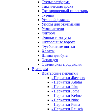
Степ-платформа
Тактическая доска
Тренировочный инвентарь
Турник
Угловой флажок
Упоры для отжиманий
Утяжелители
Фитбол
Фишки и конусы
Футбольные ворота
Футбольные щитки
Халаты
Шипы для бутс
Эспандер
Сувенирная продукция
Вратарям
Вратарские перчатки
- Перчатки 4keepers
- Перчатки Adidas
- Перчатки Jako
- Перчатки Joma
- Перчатки Kelme
- Перчатки Nike
- Перчатки Puma
- Перчатки Reusch