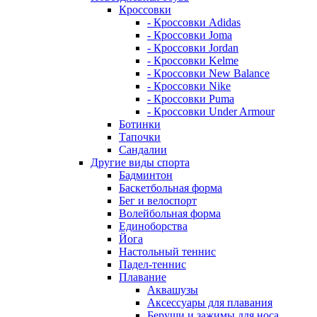
Кроссовки
- Кроссовки Adidas
- Кроссовки Joma
- Кроссовки Jordan
- Кроссовки Kelme
- Кроссовки New Balance
- Кроссовки Nike
- Кроссовки Puma
- Кроссовки Under Armour
Ботинки
Тапочки
Сандалии
Другие виды спорта
Бадминтон
Баскетбольная форма
Бег и велоспорт
Волейбольная форма
Единоборства
Йога
Настольный теннис
Падел-теннис
Плавание
Аквашузы
Аксессуары для плавания
Беруши и зажимы для носа