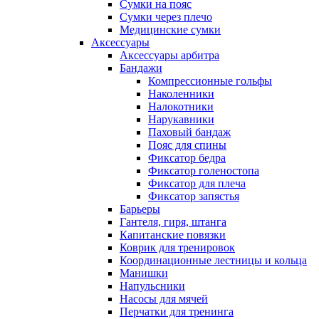
Сумки на пояс
Сумки через плечо
Медицинские сумки
Аксессуары
Аксессуары арбитра
Бандажи
Компрессионные гольфы
Наколенники
Налокотники
Нарукавники
Паховый бандаж
Пояс для спины
Фиксатор бедра
Фиксатор голеностопа
Фиксатор для плеча
Фиксатор запястья
Барьеры
Гантеля, гиря, штанга
Капитанские повязки
Коврик для тренировок
Координационные лестницы и кольца
Манишки
Напульсники
Насосы для мячей
Перчатки для тренинга