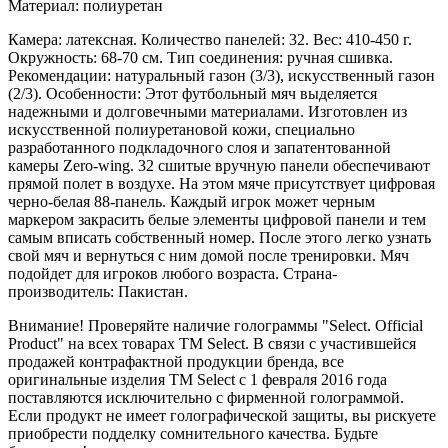
Материал: полиуретан
Камера: латексная. Количество панелей: 32. Вес: 410-450 г.
Окружность: 68-70 см. Тип соединения: ручная сшивка.
Рекомендации: натуральный газон (3/3), искусственный газон
(2/3). Особенности: Этот футбольный мяч выделяется
надежными и долговечными материалами. Изготовлен из
искусственной полиуретановой кожи, специально
разработанного подкладочного слоя и запатентованной
камеры Zero-wing. 32 сшитые вручную панели обеспечивают
прямой полет в воздухе. На этом мяче присутствует цифровая
черно-белая 88-панель. Каждый игрок может черным
маркером закрасить белые элементы цифровой панели и тем
самым вписать собственный номер. После этого легко узнать
свой мяч и вернуться с ним домой после тренировки. Мяч
подойдет для игроков любого возраста. Страна-
производитель: Пакистан.
Внимание! Проверяйте наличие голограммы "Select. Official
Product" на всех товарах ТМ Select. В связи с участившейся
продажей контрафактной продукции бренда, все
оригинальные изделия ТМ Select с 1 февраля 2016 года
поставляются исключительно с фирменной голограммой.
Если продукт не имеет голографической защиты, вы рискуете
приобрести подделку сомнительного качества. Будьте