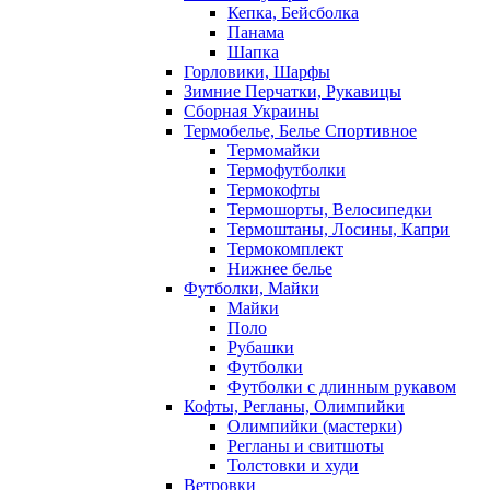
Кепка, Бейсболка
Панама
Шапка
Горловики, Шарфы
Зимние Перчатки, Рукавицы
Сборная Украины
Термобелье, Белье Спортивное
Термомайки
Термофутболки
Термокофты
Термошорты, Велосипедки
Термоштаны, Лосины, Капри
Термокомплект
Нижнее белье
Футболки, Майки
Майки
Поло
Рубашки
Футболки
Футболки с длинным рукавом
Кофты, Регланы, Олимпийки
Олимпийки (мастерки)
Регланы и свитшоты
Толстовки и худи
Ветровки