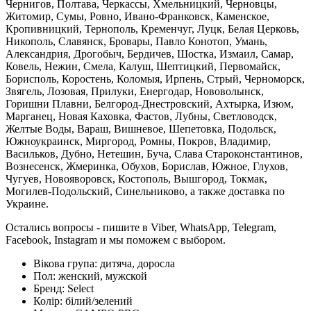
Чернигов, Полтава, Черкассы, Хмельницкий, Черновцы,
Житомир, Сумы, Ровно, Ивано-Франковск, Каменское,
Кропивницкий, Тернополь, Кременчуг, Луцк, Белая Церковь,
Никополь, Славянск, Бровары, Павло Конотоп, Умань,
Александрия, Дрогобыч, Бердичев, Шостка, Измаил, Самар,
Ковель, Нежин, Смела, Калуш, Шептицкий, Первомайск,
Борисполь, Коростень, Коломыя, Ирпень, Стрый, Черноморск,
Звягель, Лозовая, Прилуки, Енергодар, Нововолынск,
Горишни Плавни, Белгород-Днестровский, Ахтырка, Изюм,
Марганец, Новая Каховка, Фастов, Лубны, Светловодск,
Желтые Воды, Вараш, Вишневое, Шепетовка, Подольск,
Южноукраинск, Миргород, Ромны, Покров, Владимир,
Васильков, Дубно, Нетешин, Буча, Слава Староконстантинов,
Вознесенск, Жмеринка, Обухов, Борислав, Южное, Глухов,
Чугуев, Новояворовск, Костополь, Вышгород, Токмак,
Могилев-Подольский, Синельниково, а также доставка по
Украине.
Остались вопросы - пишите в Viber, WhatsApp, Telegram,
Facebook, Instagram и мы поможем с выбором.
Вікова група:
дитяча, доросла
Пол:
женский, мужской
Бренд:
Select
Колір:
білий/зелений