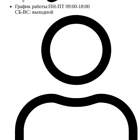
График работы:
ПН-ПТ 09:00-18:00
СБ-ВС: выходной