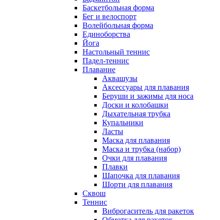
Баскетбольная форма
Бег и велоспорт
Волейбольная форма
Единоборства
Йога
Настольный теннис
Падел-теннис
Плавание
Аквашузы
Аксессуары для плавания
Беруши и зажимы для носа
Доски и колобашки
Дыхательная трубка
Купальники
Ласты
Маска для плавания
Маска и трубка (набор)
Очки для плавания
Плавки
Шапочка для плавания
Шорти для плавания
Сквош
Теннис
Виброгаситель для ракеток
Обмотка для ракеток