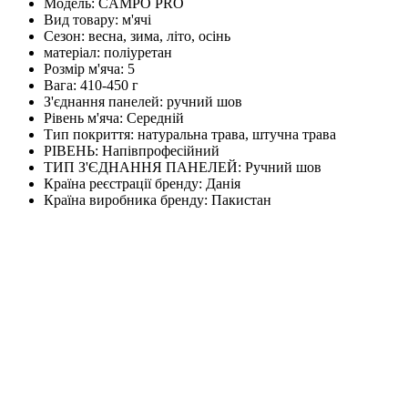
Модель:
CAMPO PRO
Вид товару:
м'ячі
Сезон:
весна, зима, літо, осінь
матеріал:
поліуретан
Розмір м'яча:
5
Вага:
410-450 г
З'єднання панелей:
ручний шов
Рівень м'яча:
Середній
Тип покриття:
натуральна трава, штучна трава
РІВЕНЬ:
Напівпрофесійний
ТИП З'ЄДНАННЯ ПАНЕЛЕЙ:
Ручний шов
Країна реєстрації бренду:
Данія
Країна виробника бренду:
Пакистан