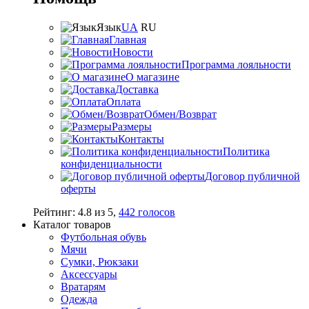
Язык
UA
RU
Главная
Новости
Программа лояльности
О магазине
Доставка
Оплата
Обмен/Возврат
Размеры
Контакты
Политика
конфиденциальности
Договор публичной
оферты
Рейтинг:
4.8
из
5
,
442
голосов
Каталог товаров
Футбольная обувь
Мячи
Сумки, Рюкзаки
Аксессуары
Вратарям
Одежда