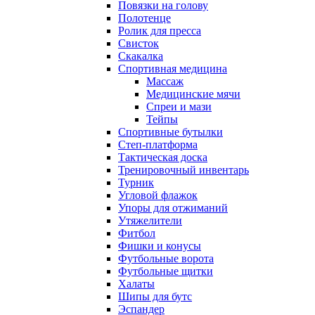
Повязки на голову
Полотенце
Ролик для пресса
Свисток
Скакалка
Спортивная медицина
Массаж
Медицинские мячи
Спреи и мази
Тейпы
Спортивные бутылки
Степ-платформа
Тактическая доска
Тренировочный инвентарь
Турник
Угловой флажок
Упоры для отжиманий
Утяжелители
Фитбол
Фишки и конусы
Футбольные ворота
Футбольные щитки
Халаты
Шипы для бутс
Эспандер