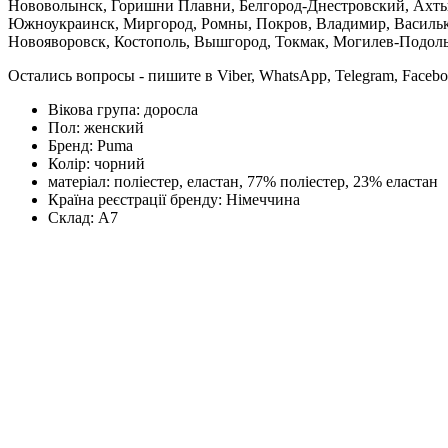
Нововолынск, Горишни Плавни, Белгород-Днестровский, Ахтыр
Южноукраинск, Миргород, Ромны, Покров, Владимир, Васильков
Новояворовск, Костополь, Вышгород, Токмак, Могилев-Подольс
Остались вопросы - пишите в Viber, WhatsApp, Telegram, Faceb
Вікова група:
доросла
Пол:
женский
Бренд:
Puma
Колір:
чорний
матеріал:
поліестер, еластан, 77% поліестер, 23% еластан
Країна реєстрації бренду:
Німеччина
Склад:
А7