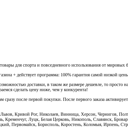
товары для спорта и повседневного использования от мировых б
газина + действует программа: 100% гарантия самой низкой цены
зможностью доставки, в таком же размере дешевле, то просто 
аемся сделать цену ниже, чем у конкурента!
м сразу после первой покупки. После первого заказа активируе
е, Львов, Кривой Рог, Николаев, Винница, Херсон, Чернигов, П
, Кременчуг, Луцк, Белая Церковь, Никополь, Славянск, Бровар
кий, Первомайск, Борисполь, Коростень, Коломыя, Ирпень, Стры