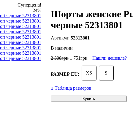
Суперцена!
-24%
Шорты женские Pum
черные 52313801
52313801
В наличии
2 308
грн
1 751
грн
Нашли дешевле?
XS
S
РАЗМЕР EU:
Таблица размеров
Купить