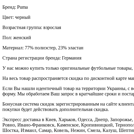
Бренд: Puma
Цвет: черный
Возрастная группа: взрослая
Пол: женский
Материал: 77% полиэстер, 23% эластан
Страна регистрации бренда: Германия
У нас можно купить только оригинальные футбольные товары, 
На весь товар распространяется скидка по дисконтной карте ма
Если Вы нашли идентичный товар на территории Украины, с во
форму. Мы обработаем Ваш запрос в кратчайшие сроки и постар
Бонусная система скидок зарегистрированным на сайте клиента
покупки будет действовать дополнительная скидка.
Экспресс доставка в Киев, Харьков, Одесса, Днепр, Запорожь
Ровно, Ивано-Франковск, Каменское, Кропивницкий, Тернополь
Шостка, Измаил, Самар, Ковель, Нежин, Смела, Калуш, Шептиц