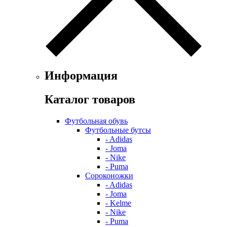
Информация
Каталог товаров
Футбольная обувь
Футбольные бутсы
- Adidas
- Joma
- Nike
- Puma
Сороконожки
- Adidas
- Joma
- Kelme
- Nike
- Puma