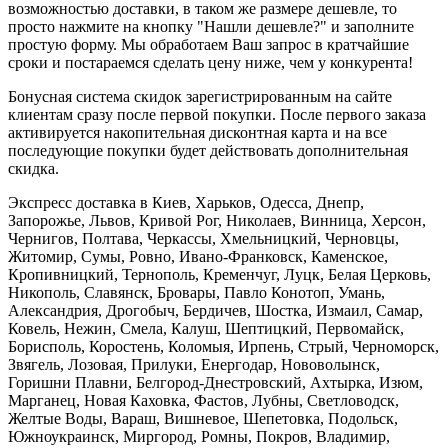
возможностью доставки, в таком же размере дешевле, то
просто нажмите на кнопку "Нашли дешевле?" и заполните
простую форму. Мы обработаем Ваш запрос в кратчайшие
сроки и постараемся сделать цену ниже, чем у конкурента!
Бонусная система скидок зарегистрированным на сайте
клиентам сразу после первой покупки. После первого заказа
активируется накопительная дисконтная карта и на все
последующие покупки будет действовать дополнительная
скидка.
Экспресс доставка в Киев, Харьков, Одесса, Днепр,
Запорожье, Львов, Кривой Рог, Николаев, Винница, Херсон,
Чернигов, Полтава, Черкассы, Хмельницкий, Черновцы,
Житомир, Сумы, Ровно, Ивано-Франковск, Каменское,
Кропивницкий, Тернополь, Кременчуг, Луцк, Белая Церковь,
Никополь, Славянск, Бровары, Павло Конотоп, Умань,
Александрия, Дрогобыч, Бердичев, Шостка, Измаил, Самар,
Ковель, Нежин, Смела, Калуш, Шептицкий, Первомайск,
Борисполь, Коростень, Коломыя, Ирпень, Стрый, Черноморск,
Звягель, Лозовая, Прилуки, Енергодар, Нововолынск,
Горишни Плавни, Белгород-Днестровский, Ахтырка, Изюм,
Марганец, Новая Каховка, Фастов, Лубны, Светловодск,
Желтые Воды, Вараш, Вишневое, Шепетовка, Подольск,
Южноукраинск, Миргород, Ромны, Покров, Владимир,