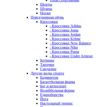
Топы спортивные
Шорты
Штаны
Носки
Повседневная обувь
Кроссовки
- Кроссовки Adidas
- Кроссовки Joma
- Кроссовки Jordan
- Кроссовки Kelme
- Кроссовки New Balance
- Кроссовки Nike
- Кроссовки Puma
- Кроссовки Under Armour
Ботинки
Тапочки
Сандалии
Другие виды спорта
Бадминтон
Баскетбольная форма
Бег и велоспорт
Волейбольная форма
Единоборства
Йога
Настольный теннис