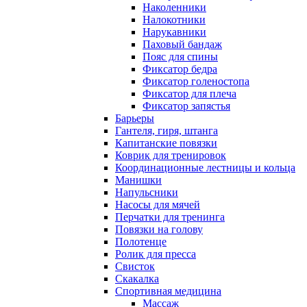
Наколенники
Налокотники
Нарукавники
Паховый бандаж
Пояс для спины
Фиксатор бедра
Фиксатор голеностопа
Фиксатор для плеча
Фиксатор запястья
Барьеры
Гантеля, гиря, штанга
Капитанские повязки
Коврик для тренировок
Координационные лестницы и кольца
Манишки
Напульсники
Насосы для мячей
Перчатки для тренинга
Повязки на голову
Полотенце
Ролик для пресса
Свисток
Скакалка
Спортивная медицина
Массаж