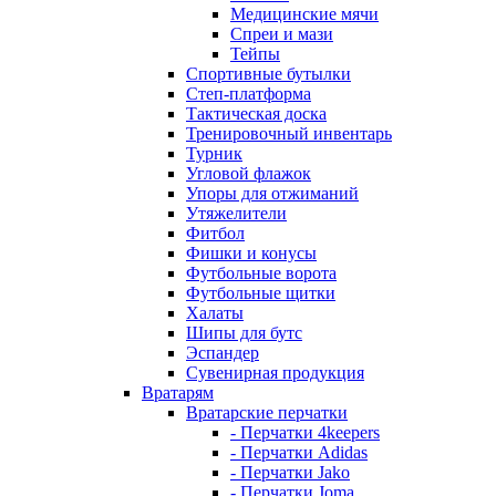
Медицинские мячи
Спреи и мази
Тейпы
Спортивные бутылки
Степ-платформа
Тактическая доска
Тренировочный инвентарь
Турник
Угловой флажок
Упоры для отжиманий
Утяжелители
Фитбол
Фишки и конусы
Футбольные ворота
Футбольные щитки
Халаты
Шипы для бутс
Эспандер
Сувенирная продукция
Вратарям
Вратарские перчатки
- Перчатки 4keepers
- Перчатки Adidas
- Перчатки Jako
- Перчатки Joma