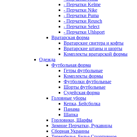
- Перчатки Kelme
- Перчатки Nike
- Перчатки Puma
- Перчатки Reusch
- Перчатки Select
- Перчатки Uhlsport
Вратарская форма
Вратарские свитера и кофты
Вратарские штаны и шорты
Комплекты вратарской формы
Одежда
Футбольная форма
Гетры футбольные
Комплекты формы
Футболки футбольные
Шорты футбольные
Судейская форма
Головные уборы
Кепка, Бейсболка
Панама
Шапка
Горловики, Шарфы
Зимние Перчатки, Рукавицы
Сборная Украины
Термобелье, Белье Спортивное