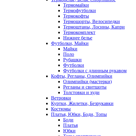
Термомайки
Термофутболки
Термокофты
Термошорты, Велосипедки
Термоштаны, Лосины, Капри
Термокомплект
Нижнее белье
Футболки, Майки
Майки
Поло
Рубашки
Футболки
Футболки с длинным рукавом
Кофты, Регланы, Олимпийки
Олимпийки (мастерки)
Регланы и свитшоты
Толстовки и худи
Ветровки
Куртки, Жилетки, Безрукавки
Костюмы
Платья, Юбки, Боди, Топы
Боди
Платья
Юбки