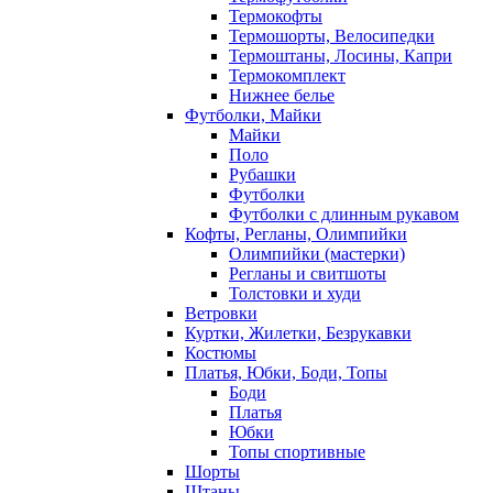
Термокофты
Термошорты, Велосипедки
Термоштаны, Лосины, Капри
Термокомплект
Нижнее белье
Футболки, Майки
Майки
Поло
Рубашки
Футболки
Футболки с длинным рукавом
Кофты, Регланы, Олимпийки
Олимпийки (мастерки)
Регланы и свитшоты
Толстовки и худи
Ветровки
Куртки, Жилетки, Безрукавки
Костюмы
Платья, Юбки, Боди, Топы
Боди
Платья
Юбки
Топы спортивные
Шорты
Штаны