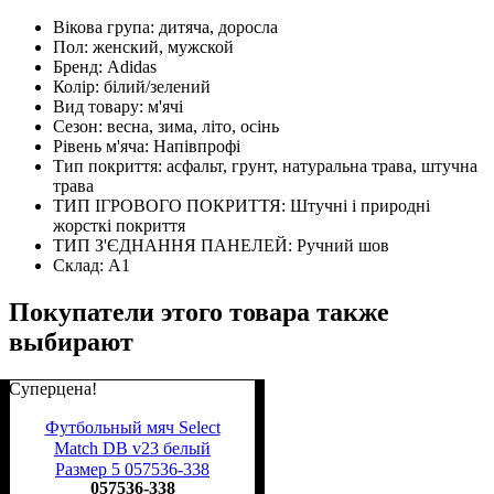
Вікова група:
дитяча, доросла
Пол:
женский, мужской
Бренд:
Adidas
Колір:
білий/зелений
Вид товару:
м'ячі
Сезон:
весна, зима, літо, осінь
Рівень м'яча:
Напівпрофі
Тип покриття:
асфальт, грунт, натуральна трава, штучна
трава
ТИП ІГРОВОГО ПОКРИТТЯ:
Штучні і природні
жорсткі покриття
ТИП З'ЄДНАННЯ ПАНЕЛЕЙ:
Ручний шов
Склад:
А1
Покупатели этого товара также
выбирают
Суперцена!
Футбольный мяч Select
Match DB v23 белый
Размер 5 057536-338
057536-338