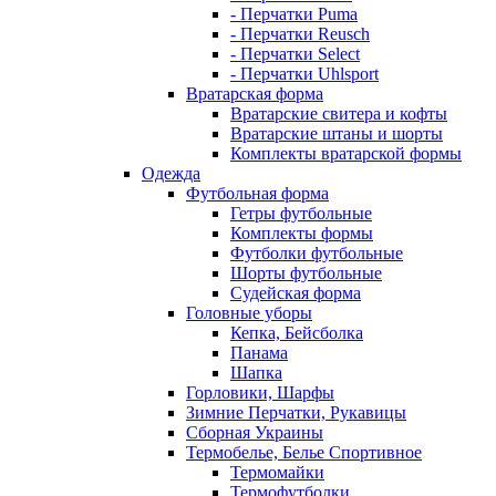
- Перчатки Puma
- Перчатки Reusch
- Перчатки Select
- Перчатки Uhlsport
Вратарская форма
Вратарские свитера и кофты
Вратарские штаны и шорты
Комплекты вратарской формы
Одежда
Футбольная форма
Гетры футбольные
Комплекты формы
Футболки футбольные
Шорты футбольные
Судейская форма
Головные уборы
Кепка, Бейсболка
Панама
Шапка
Горловики, Шарфы
Зимние Перчатки, Рукавицы
Сборная Украины
Термобелье, Белье Спортивное
Термомайки
Термофутболки