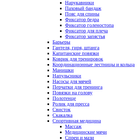
Нарукавники
Паховый бандаж
Пояс для спины
Фиксатор бедра
Фиксатор голеностопа
Фиксатор для плеча
Фиксатор запястья
Барьеры
Гантеля, гиря, штанга
Капитанские повязки
Коврик для тренировок
Координационные лестницы и кольца
Манишки
Напульсники
Насосы для мячей
Перчатки для тренинга
Повязки на голову
Полотенце
Ролик для пресса
Свисток
Скакалка
Спортивная медицина
Массаж
Медицинские мячи
Спреи и мази