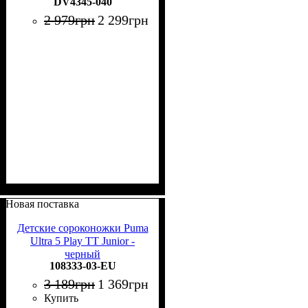
DV4345-040
2 979
грн
2 299
грн
Новая поставка
Детские сороконожки Puma
Ultra 5 Play TT Junior -
черный
108333-03-EU
3 189
грн
1 369
грн
Купить