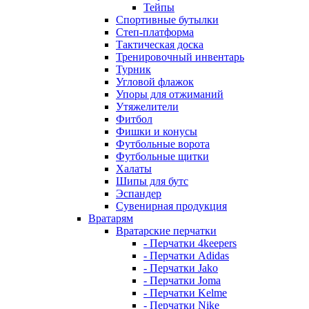
Тейпы
Спортивные бутылки
Степ-платформа
Тактическая доска
Тренировочный инвентарь
Турник
Угловой флажок
Упоры для отжиманий
Утяжелители
Фитбол
Фишки и конусы
Футбольные ворота
Футбольные щитки
Халаты
Шипы для бутс
Эспандер
Сувенирная продукция
Вратарям
Вратарские перчатки
- Перчатки 4keepers
- Перчатки Adidas
- Перчатки Jako
- Перчатки Joma
- Перчатки Kelme
- Перчатки Nike