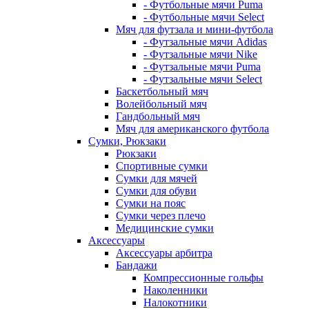
- Футбольные мячи Puma
- Футбольные мячи Select
Мяч для футзала и мини-футбола
- Футзальные мячи Adidas
- Футзальные мячи Nike
- Футзальные мячи Puma
- Футзальные мячи Select
Баскетбольный мяч
Волейбольный мяч
Гандбольный мяч
Мяч для американского футбола
Сумки, Рюкзаки
Рюкзаки
Спортивные сумки
Сумки для мячей
Сумки для обуви
Сумки на пояс
Сумки через плечо
Медицинские сумки
Аксессуары
Аксессуары арбитра
Бандажи
Компрессионные гольфы
Наколенники
Налокотники