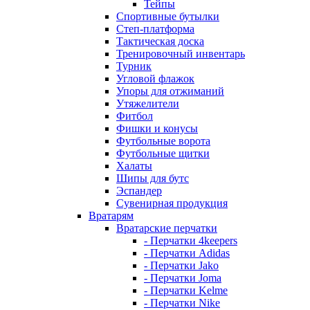
Тейпы
Спортивные бутылки
Степ-платформа
Тактическая доска
Тренировочный инвентарь
Турник
Угловой флажок
Упоры для отжиманий
Утяжелители
Фитбол
Фишки и конусы
Футбольные ворота
Футбольные щитки
Халаты
Шипы для бутс
Эспандер
Сувенирная продукция
Вратарям
Вратарские перчатки
- Перчатки 4keepers
- Перчатки Adidas
- Перчатки Jako
- Перчатки Joma
- Перчатки Kelme
- Перчатки Nike