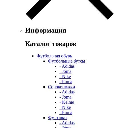
Информация
Каталог товаров
Футбольная обувь
Футбольные бутсы
- Adidas
- Joma
- Nike
- Puma
Сороконожки
- Adidas
- Joma
- Kelme
- Nike
- Puma
Футзалки
- Adidas
- Joma