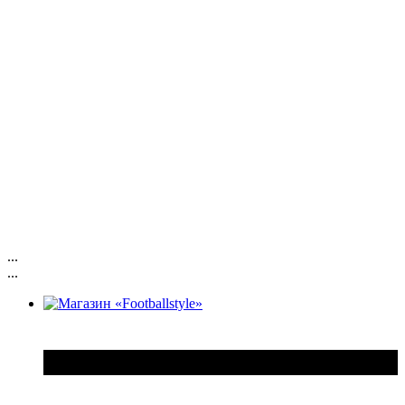
...
...