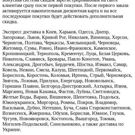
клиентам сразу после первой покупки. После первого заказа
активируется накопительная дисконтная карта и на все
последующие покупки будет действовать дополнительная
скидка.
Экспресс доставка в Киев, Харьков, Одесса, Днепр,
Запорожье, Львов, Кривой Рог, Николаев, Винница, Херсон,
Чернигов, Полтава, Черкассы, Хмельницкий, Черновцы,
Житомир, Сумы, Ровно, Ивано-Франковск, Каменское,
Кропивницкий, Тернополь, Кременчуг, Луцк, Белая Церковь,
Никополь, Славянск, Бровары, Павло Конотоп, Умань,
Александрия, Дрогобыч, Бердичев, Шостка, Измаил, Самар,
Ковель, Нежин, Смела, Калуш, Шептицкий, Первомайск,
Борисполь, Коростень, Коломыя, Ирпень, Стрый, Черноморск,
Звягель, Лозовая, Прилуки, Енергодар, Нововолынск,
Горишни Плавни, Белгород-Днестровский, Ахтырка, Изюм,
Марганец, Новая Каховка, Фастов, Лубны, Светловодск,
Желтые Воды, Вараш, Вишневое, Шепетовка, Подольск,
Южноукраинск, Миргород, Ромны, Покров, Владимир,
Васильков, Дубно, Нетешин, Буча, Слава Староконстантинов,
Вознесенск, Жмеринка, Обухов, Борислав, Южное, Глухов,
Чугуев, Новояворовск, Костополь, Вышгород, Токмак,
Могилев-Подольский, Синельниково, а также доставка по
Украине.