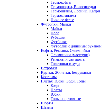
Термокофты
Термошорты, Велосипедки
Термоштаны, Лосины, Капри
Термокомплект
Нижнее белье
Футболки, Майки
Майки
Поло
Рубашки
Футболки
Футболки с длинным рукавом
Кофты, Регланы, Олимпийки
Олимпийки (мастерки)
Регланы и свитшоты
Толстовки и худи
Ветровки
Куртки, Жилетки, Безрукавки
Костюмы
Платья, Юбки, Боди, Топы
Боди
Платья
Юбки
Топы спортивные
Шорты
Штаны