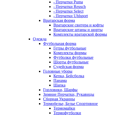
- Перчатки Puma
- Перчатки Reusch
- Перчатки Select
- Перчатки Uhlsport
Вратарская форма
Вратарские свитера и кофты
Вратарские штаны и шорты
Комплекты вратарской формы
Одежда
Футбольная форма
Гетры футбольные
Комплекты формы
Футболки футбольные
Шорты футбольные
Судейская форма
Головные уборы
Кепка, Бейсболка
Панама
Шапка
Горловики, Шарфы
Зимние Перчатки, Рукавицы
Сборная Украины
Термобелье, Белье Спортивное
Термомайки
Термофутболки