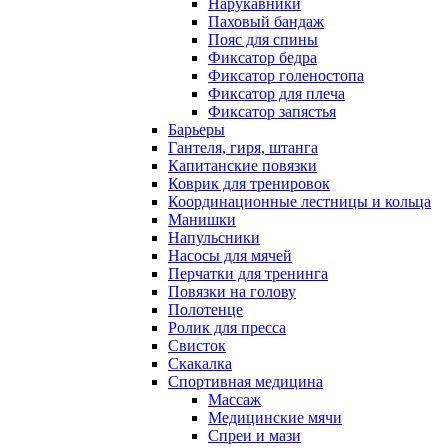
Нарукавники
Паховый бандаж
Пояс для спины
Фиксатор бедра
Фиксатор голеностопа
Фиксатор для плеча
Фиксатор запястья
Барьеры
Гантеля, гиря, штанга
Капитанские повязки
Коврик для тренировок
Координационные лестницы и кольца
Манишки
Напульсники
Насосы для мячей
Перчатки для тренинга
Повязки на голову
Полотенце
Ролик для пресса
Свисток
Скакалка
Спортивная медицина
Массаж
Медицинские мячи
Спреи и мази