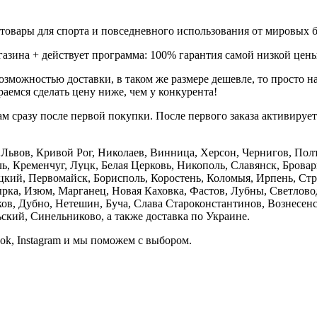
товары для спорта и повседневного использования от мировых б
газина + действует программа: 100% гарантия самой низкой цены
зможностью доставки, в таком же размере дешевле, то просто 
аемся сделать цену ниже, чем у конкурента!
м сразу после первой покупки. После первого заказа активируе
е, Львов, Кривой Рог, Николаев, Винница, Херсон, Чернигов, П
, Кременчуг, Луцк, Белая Церковь, Никополь, Славянск, Бровар
кий, Первомайск, Борисполь, Коростень, Коломыя, Ирпень, Стры
ка, Изюм, Марганец, Новая Каховка, Фастов, Лубны, Светлово
, Дубно, Нетешин, Буча, Слава Староконстантинов, Вознесенск
кий, Синельниково, а также доставка по Украине.
ook, Instagram и мы поможем с выбором.