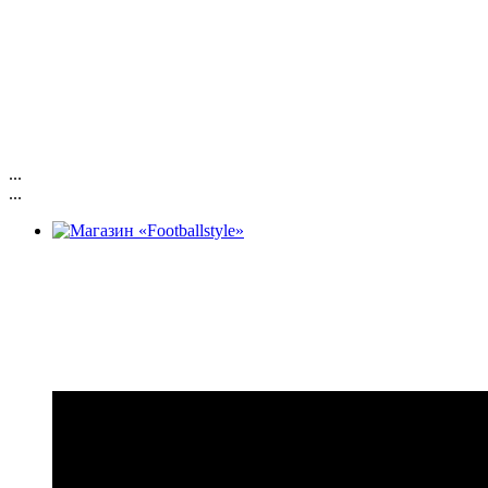
...
...