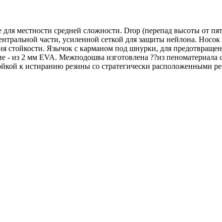
для местности средней сложности. Drop (перепад высоты от пят
нтральной части, усиленной сеткой для защиты нейлона. Носок 
 стойкости. Язычок с карманом под шнурки, для предотвращени
е - из 2 мм EVA. Межподошва изготовлена ??из пеноматериала 
тойкой к истиранию резины со стратегически расположенными р