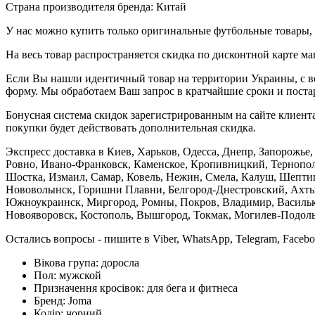
Страна производителя бренда: Китай
У нас можно купить только оригинальные футбольные товары, 
На весь товар распространяется скидка по дисконтной карте ма
Если Вы нашли идентичный товар на территории Украины, с во
форму. Мы обработаем Ваш запрос в кратчайшие сроки и постар
Бонусная система скидок зарегистрированным на сайте клиента
покупки будет действовать дополнительная скидка.
Экспресс доставка в Киев, Харьков, Одесса, Днепр, Запорожь
Ровно, Ивано-Франковск, Каменское, Кропивницкий, Тернополь
Шостка, Измаил, Самар, Ковель, Нежин, Смела, Калуш, Шептиц
Нововолынск, Горишни Плавни, Белгород-Днестровский, Ахтыр
Южноукраинск, Миргород, Ромны, Покров, Владимир, Васильков
Новояворовск, Костополь, Вышгород, Токмак, Могилев-Подольс
Остались вопросы - пишите в Viber, WhatsApp, Telegram, Faceb
Вікова група:
доросла
Пол:
мужской
Призначення кросівок:
для бега и фитнеса
Бренд:
Joma
Колір:
чорний