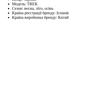
Модель:
TREK
Сезон:
весна, літо, осінь
Країна реєстрації бренду:
Іспанія
Країна виробника бренду:
Китай