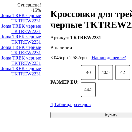
Суперцена!
-15%
Кроссовки для тр
черные TKTREW2
TKTREW2231
В наличии
3 045
грн
2 582
грн
Нашли дешевле?
40
40.5
42
РАЗМЕР EU:
44.5
Таблица размеров
Купить