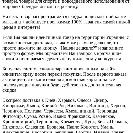
товары, товары для спорта и повседневного использования от
мировых брендов оптом и в розницу.
На весь товар распространяется скидка по дисконтной карте
магазина + действует программа: 100% гарантия самой низкой
цены в интернете!
Если Вы нашли идентичный товар на территории Украины, с
возможностью доставки, в таком же размере дешевле, то
просто нажмите на кнопку "Нашли дешевле?" и заполните
простую форму. Мы обработаем Ваш запрос в кратчайшие
сроки и постараемся сделать цену ниже, чем у конкурента!
Бонусная система скидок зарегистрированным на сайте
клиентам сразу после первой покупки. После первого заказа
активируется накопительная дисконтная карта и на все
последующие покупки будет действовать дополнительная
скидка.
Экспресс доставка в Киев, Харьков, Одесса, Днепр,
Запорожье, Львов, Кривой Рог, Николаев, Винница, Херсон,
Чернигов, Полтава, Черкассы, Хмельницкий, Черновцы,
Житомир, Сумы, Ровно, Ивано-Франковск, Каменское,
Кропивницкий, Тернополь, Кременчуг, Луцк, Белая Церковь,
Никополь, Славянск, Бровары, Павло Конотоп, Умань,
Александрия, Дрогобыч, Бердичев, Шостка, Измаил, Самар,