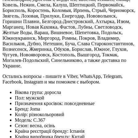
Ковель, Нежин, Смела, Калуш, Шептицкий, Первомайск,
Борисполь, Коростень, Коломыя, Ирпень, Стрый, Черноморск,
Звягель, Лозовая, Прилуки, Енергодар, Нововолынск,
Горишни Плавни, Белгород-Днестровский, Ахтырка, Изюм,
Марганец, Новая Каховка, Фастов, Лубны, Светловодск,
Желтые Воды, Вараш, Вишневое, Шепетовка, Подольск,
Южноукраинск, Миргород, Ромны, Покров, Владимир,
Васильков, Дубно, Нетешин, Буча, Слава Староконстантинов,
Вознесенск, Жмеринка, Обухов, Борислав, Южное, Глухов,
Чугуев, Новояворовск, Костополь, Вышгород, Токмак,
Могилев-Подольский, Синельниково, а также доставка по
Украине.
Остались вопросы - пишите в Viber, WhatsApp, Telegram,
Facebook, Instagram и мы поможем с выбором.
Вікова група:
доросла
Пол:
мужской
Призначення кросівок:
повседневные
Бренд:
Joma
Колір:
різнокольоровий
Модель:
C.367
Сезон:
весна, осінь
Країна реєстрації бренду:
Іспанія
Країна виробника бренду:
Китай