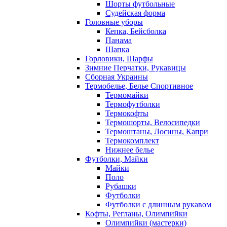
Шорты футбольные
Судейская форма
Головные уборы
Кепка, Бейсболка
Панама
Шапка
Горловики, Шарфы
Зимние Перчатки, Рукавицы
Сборная Украины
Термобелье, Белье Спортивное
Термомайки
Термофутболки
Термокофты
Термошорты, Велосипедки
Термоштаны, Лосины, Капри
Термокомплект
Нижнее белье
Футболки, Майки
Майки
Поло
Рубашки
Футболки
Футболки с длинным рукавом
Кофты, Регланы, Олимпийки
Олимпийки (мастерки)