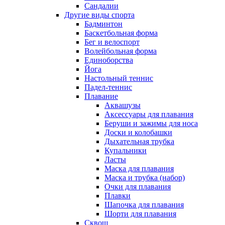
Сандалии
Другие виды спорта
Бадминтон
Баскетбольная форма
Бег и велоспорт
Волейбольная форма
Единоборства
Йога
Настольный теннис
Падел-теннис
Плавание
Аквашузы
Аксессуары для плавания
Беруши и зажимы для носа
Доски и колобашки
Дыхательная трубка
Купальники
Ласты
Маска для плавания
Маска и трубка (набор)
Очки для плавания
Плавки
Шапочка для плавания
Шорти для плавания
Сквош