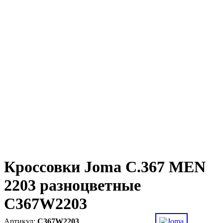
Кроссовки Joma C.367 MEN
2203 разноцветные
C367W2203
C367W2203