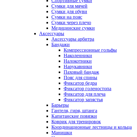
Спортивные сумки
Сумки для мячей
Сумки для обуви
Сумки на пояс
Сумки через плечо
Медицинские сумки
Аксессуары
Аксессуары арбитра
Бандажи
Компрессионные гольфы
Наколенники
Налокотники
Нарукавники
Паховый бандаж
Пояс для спины
Фиксатор бедра
Фиксатор голеностопа
Фиксатор для плеча
Фиксатор запястья
Барьеры
Гантеля, гиря, штанга
Капитанские повязки
Коврик для тренировок
Координационные лестницы и кольца
Манишки