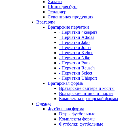
Халаты
Шипы для бутс
Эспандер
Сувенирная продукция
Вратарям
Вратарские перчатки
- Перчатки 4keepers
- Перчатки Adidas
- Перчатки Jako
- Перчатки Joma
- Перчатки Kelme
- Перчатки Nike
- Перчатки Puma
- Перчатки Reusch
- Перчатки Select
- Перчатки Uhlsport
Вратарская форма
Вратарские свитера и кофты
Вратарские штаны и шорты
Комплекты вратарской формы
Одежда
Футбольная форма
Гетры футбольные
Комплекты формы
Футболки футбольные