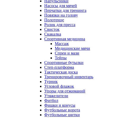
Напульсники
Насосы для мячей
Перчатки для тренинга
Повязки на голову
Полотенце
Ролик для пресса
Свисток
Скакалка
Спортивная медицина
Массаж
Медицинские мячи
Спреи и мази
Тейпы
Спортивные бутылки
Степ-платформа
Тактическая доска
Тренировочный инвентарь
Турник
Угловой флажок
Упоры для отжиманий
Утяжелители
Фитбол
Фишки и конусы
Футбольные ворота
Футбольные щитки