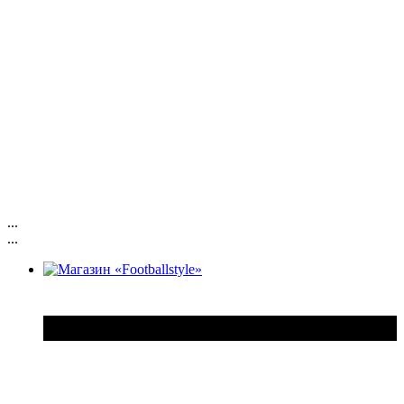
...
...