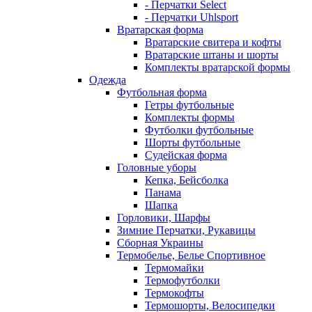
- Перчатки Select
- Перчатки Uhlsport
Вратарская форма
Вратарские свитера и кофты
Вратарские штаны и шорты
Комплекты вратарской формы
Одежда
Футбольная форма
Гетры футбольные
Комплекты формы
Футболки футбольные
Шорты футбольные
Судейская форма
Головные уборы
Кепка, Бейсболка
Панама
Шапка
Горловики, Шарфы
Зимние Перчатки, Рукавицы
Сборная Украины
Термобелье, Белье Спортивное
Термомайки
Термофутболки
Термокофты
Термошорты, Велосипедки