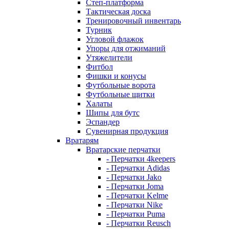
Степ-платформа
Тактическая доска
Тренировочный инвентарь
Турник
Угловой флажок
Упоры для отжиманий
Утяжелители
Фитбол
Фишки и конусы
Футбольные ворота
Футбольные щитки
Халаты
Шипы для бутс
Эспандер
Сувенирная продукция
Вратарям
Вратарские перчатки
- Перчатки 4keepers
- Перчатки Adidas
- Перчатки Jako
- Перчатки Joma
- Перчатки Kelme
- Перчатки Nike
- Перчатки Puma
- Перчатки Reusch