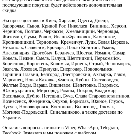
последующие покупки будет действовать дополнительная
скидка.
Экспресс доставка в Киев, Харьков, Одесса, Днепр,
Запорожье, Львов, Кривой Рог, Николаев, Винница, Херсон,
Чернигов, Полтава, Черкассы, Хмельницкий, Черновцы,
Житомир, Сумы, Ровно, Ивано-Франковск, Каменское,
Кропивницкий, Тернополь, Кременчуг, Луцк, Белая Церковь,
Никополь, Славянск, Бровары, Павло Конотоп, Умань,
Александрия, Дрогобыч, Бердичев, Шостка, Измаил, Самар,
Ковель, Нежин, Смела, Калуш, Шептицкий, Первомайск,
Борисполь, Коростень, Коломыя, Ирпень, Стрый, Черноморск,
Звягель, Лозовая, Прилуки, Енергодар, Нововолынск,
Горишни Плавни, Белгород-Днестровский, Ахтырка, Изюм,
Марганец, Новая Каховка, Фастов, Лубны, Светловодск,
Желтые Воды, Вараш, Вишневое, Шепетовка, Подольск,
Южноукраинск, Миргород, Ромны, Покров, Владимир,
Васильков, Дубно, Нетешин, Буча, Слава Староконстантинов,
Вознесенск, Жмеринка, Обухов, Борислав, Южное, Глухов,
Чугуев, Новояворовск, Костополь, Вышгород, Токмак,
Могилев-Подольский, Синельниково, а также доставка по
Украине.
Остались вопросы - пишите в Viber, WhatsApp, Telegram,
Facebook, Instagram и мы поможем с выбором.