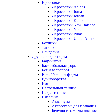
Кроссовки
- Кроссовки Adidas
- Кроссовки Joma
- Кроссовки Jordan
- Кроссовки Kelme
- Кроссовки New Balance
- Кроссовки Nike
- Кроссовки Puma
- Кроссовки Under Armour
Ботинки
Тапочки
Сандалии
Другие виды спорта
Бадминтон
Баскетбольная форма
Бег и велоспорт
Волейбольная форма
Единоборства
Йога
Настольный теннис
Падел-теннис
Плавание
Аквашузы
Аксессуары для плавания
Беруши и зажимы для носа