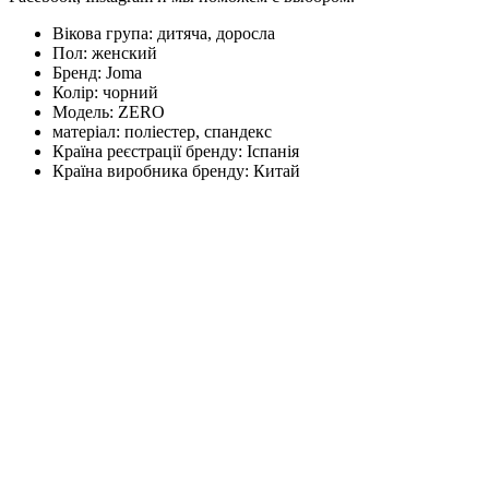
Вікова група:
дитяча, доросла
Пол:
женский
Бренд:
Joma
Колір:
чорний
Модель:
ZERO
матеріал:
поліестер, спандекс
Країна реєстрації бренду:
Іспанія
Країна виробника бренду:
Китай