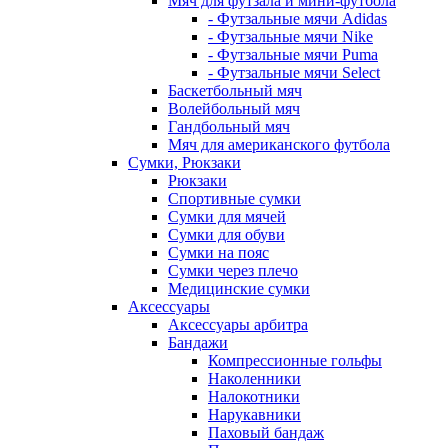
Мяч для футзала и мини-футбола
- Футзальные мячи Adidas
- Футзальные мячи Nike
- Футзальные мячи Puma
- Футзальные мячи Select
Баскетбольный мяч
Волейбольный мяч
Гандбольный мяч
Мяч для американского футбола
Сумки, Рюкзаки
Рюкзаки
Спортивные сумки
Сумки для мячей
Сумки для обуви
Сумки на пояс
Сумки через плечо
Медицинские сумки
Аксессуары
Аксессуары арбитра
Бандажи
Компрессионные гольфы
Наколенники
Налокотники
Нарукавники
Паховый бандаж