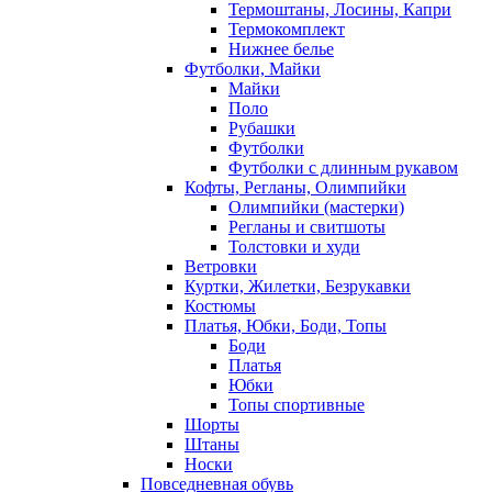
Термоштаны, Лосины, Капри
Термокомплект
Нижнее белье
Футболки, Майки
Майки
Поло
Рубашки
Футболки
Футболки с длинным рукавом
Кофты, Регланы, Олимпийки
Олимпийки (мастерки)
Регланы и свитшоты
Толстовки и худи
Ветровки
Куртки, Жилетки, Безрукавки
Костюмы
Платья, Юбки, Боди, Топы
Боди
Платья
Юбки
Топы спортивные
Шорты
Штаны
Носки
Повседневная обувь