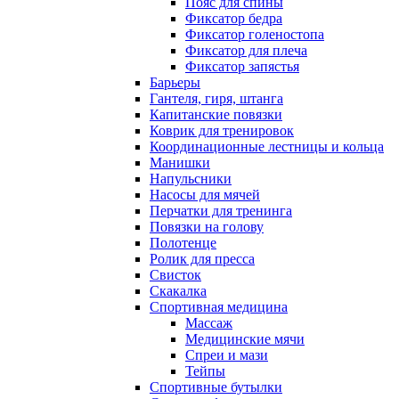
Пояс для спины
Фиксатор бедра
Фиксатор голеностопа
Фиксатор для плеча
Фиксатор запястья
Барьеры
Гантеля, гиря, штанга
Капитанские повязки
Коврик для тренировок
Координационные лестницы и кольца
Манишки
Напульсники
Насосы для мячей
Перчатки для тренинга
Повязки на голову
Полотенце
Ролик для пресса
Свисток
Скакалка
Спортивная медицина
Массаж
Медицинские мячи
Спреи и мази
Тейпы
Спортивные бутылки