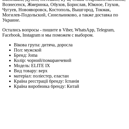
Вознесенск, Жмеринка, Обухов, Борислав, Южное, Глухов,
Чугуев, Новояворовск, Костополь, Вышгород, Токмак,
Могилев-Подольский, Синельниково, а также доставка по
Украине.
Остались вопросы - пишите в Viber, WhatsApp, Telegram,
Facebook, Instagram и мы поможем с выбором.
Вікова група:
дитяча, доросла
Пол:
мужской
Бренд:
Joma
Колір:
чорний/помаранчевий
Модель:
ELITE IX
Вид товару:
верх
матеріал:
поліестер, еластан
Країна реєстрації бренду:
Іспанія
Країна виробника бренду:
Китай