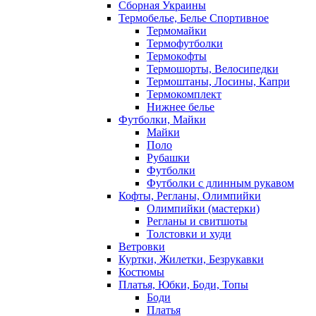
Сборная Украины
Термобелье, Белье Спортивное
Термомайки
Термофутболки
Термокофты
Термошорты, Велосипедки
Термоштаны, Лосины, Капри
Термокомплект
Нижнее белье
Футболки, Майки
Майки
Поло
Рубашки
Футболки
Футболки с длинным рукавом
Кофты, Регланы, Олимпийки
Олимпийки (мастерки)
Регланы и свитшоты
Толстовки и худи
Ветровки
Куртки, Жилетки, Безрукавки
Костюмы
Платья, Юбки, Боди, Топы
Боди
Платья