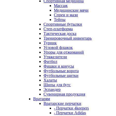
Спортивная медицина
Массаж
Медицинские мячи
Спреи и мази
Тейпы
Спортивные бутылки
Степ-платформа
Тактическая доска
Тренировочный инвентарь
Турник
Угловой флажок
Упоры для отжиманий
Утяжелители
Фитбол
Фишки и конусы
Футбольные ворота
Футбольные щитки
Халаты
Шипы для бутс
Эспандер
Сувенирная продукция
Вратарям
Вратарские перчатки
- Перчатки 4keepers
- Перчатки Adidas