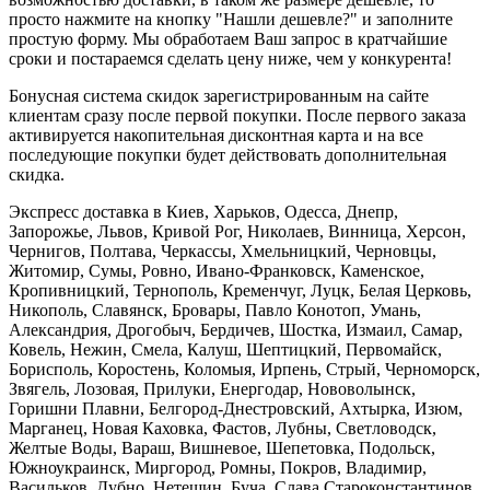
просто нажмите на кнопку "Нашли дешевле?" и заполните
простую форму. Мы обработаем Ваш запрос в кратчайшие
сроки и постараемся сделать цену ниже, чем у конкурента!
Бонусная система скидок зарегистрированным на сайте
клиентам сразу после первой покупки. После первого заказа
активируется накопительная дисконтная карта и на все
последующие покупки будет действовать дополнительная
скидка.
Экспресс доставка в Киев, Харьков, Одесса, Днепр,
Запорожье, Львов, Кривой Рог, Николаев, Винница, Херсон,
Чернигов, Полтава, Черкассы, Хмельницкий, Черновцы,
Житомир, Сумы, Ровно, Ивано-Франковск, Каменское,
Кропивницкий, Тернополь, Кременчуг, Луцк, Белая Церковь,
Никополь, Славянск, Бровары, Павло Конотоп, Умань,
Александрия, Дрогобыч, Бердичев, Шостка, Измаил, Самар,
Ковель, Нежин, Смела, Калуш, Шептицкий, Первомайск,
Борисполь, Коростень, Коломыя, Ирпень, Стрый, Черноморск,
Звягель, Лозовая, Прилуки, Енергодар, Нововолынск,
Горишни Плавни, Белгород-Днестровский, Ахтырка, Изюм,
Марганец, Новая Каховка, Фастов, Лубны, Светловодск,
Желтые Воды, Вараш, Вишневое, Шепетовка, Подольск,
Южноукраинск, Миргород, Ромны, Покров, Владимир,
Васильков, Дубно, Нетешин, Буча, Слава Староконстантинов,