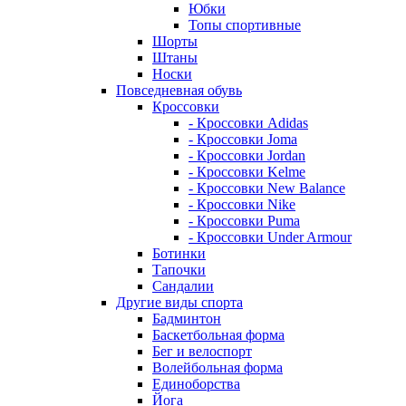
Юбки
Топы спортивные
Шорты
Штаны
Носки
Повседневная обувь
Кроссовки
- Кроссовки Adidas
- Кроссовки Joma
- Кроссовки Jordan
- Кроссовки Kelme
- Кроссовки New Balance
- Кроссовки Nike
- Кроссовки Puma
- Кроссовки Under Armour
Ботинки
Тапочки
Сандалии
Другие виды спорта
Бадминтон
Баскетбольная форма
Бег и велоспорт
Волейбольная форма
Единоборства
Йога