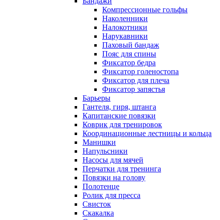
Бандажи
Компрессионные гольфы
Наколенники
Налокотники
Нарукавники
Паховый бандаж
Пояс для спины
Фиксатор бедра
Фиксатор голеностопа
Фиксатор для плеча
Фиксатор запястья
Барьеры
Гантеля, гиря, штанга
Капитанские повязки
Коврик для тренировок
Координационные лестницы и кольца
Манишки
Напульсники
Насосы для мячей
Перчатки для тренинга
Повязки на голову
Полотенце
Ролик для пресса
Свисток
Скакалка