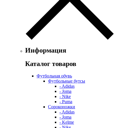
Информация
Каталог товаров
Футбольная обувь
Футбольные бутсы
- Adidas
- Joma
- Nike
- Puma
Сороконожки
- Adidas
- Joma
- Kelme
- Nike