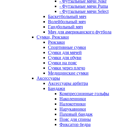
- Футзальные мячи Nike
- Футзальные мячи Puma
- Футзальные мячи Select
Баскетбольный мяч
Волейбольный мяч
Гандбольный мяч
Мяч для американского футбола
Сумки, Рюкзаки
Рюкзаки
Спортивные сумки
Сумки для мячей
Сумки для обуви
Сумки на пояс
Сумки через плечо
Медицинские сумки
Аксессуары
Аксессуары арбитра
Бандажи
Компрессионные гольфы
Наколенники
Налокотники
Нарукавники
Паховый бандаж
Пояс для спины
Фиксатор бедра