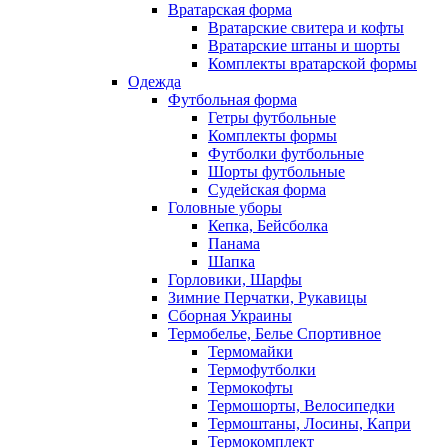
Вратарская форма
Вратарские свитера и кофты
Вратарские штаны и шорты
Комплекты вратарской формы
Одежда
Футбольная форма
Гетры футбольные
Комплекты формы
Футболки футбольные
Шорты футбольные
Судейская форма
Головные уборы
Кепка, Бейсболка
Панама
Шапка
Горловики, Шарфы
Зимние Перчатки, Рукавицы
Сборная Украины
Термобелье, Белье Спортивное
Термомайки
Термофутболки
Термокофты
Термошорты, Велосипедки
Термоштаны, Лосины, Капри
Термокомплект