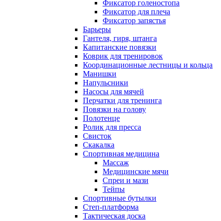
Фиксатор голеностопа
Фиксатор для плеча
Фиксатор запястья
Барьеры
Гантеля, гиря, штанга
Капитанские повязки
Коврик для тренировок
Координационные лестницы и кольца
Манишки
Напульсники
Насосы для мячей
Перчатки для тренинга
Повязки на голову
Полотенце
Ролик для пресса
Свисток
Скакалка
Спортивная медицина
Массаж
Медицинские мячи
Спреи и мази
Тейпы
Спортивные бутылки
Степ-платформа
Тактическая доска