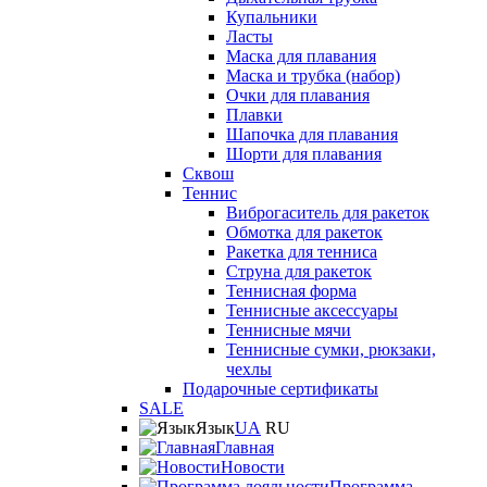
Купальники
Ласты
Маска для плавания
Маска и трубка (набор)
Очки для плавания
Плавки
Шапочка для плавания
Шорти для плавания
Сквош
Теннис
Виброгаситель для ракеток
Обмотка для ракеток
Ракетка для тенниса
Струна для ракеток
Теннисная форма
Теннисные аксессуары
Теннисные мячи
Теннисные сумки, рюкзаки,
чехлы
Подарочные сертификаты
SALE
Язык
UA
RU
Главная
Новости
Программа