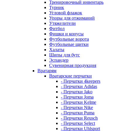
Тренировочный инвентарь
Турник
Угловой флажок
Упоры для отжиманий
Утяжелители
Фитбол
Фишки и конусы
Футбольные ворота
Футбольные щитки
Халаты
Шипы для бутс
Эспандер
Сувенирная продукция
Вратарям
Вратарские перчатки
- Перчатки 4keepers
- Перчатки Adidas
- Перчатки Jako
- Перчатки Joma
- Перчатки Kelme
- Перчатки Nike
- Перчатки Puma
- Перчатки Reusch
- Перчатки Select
- Перчатки Uhlsport