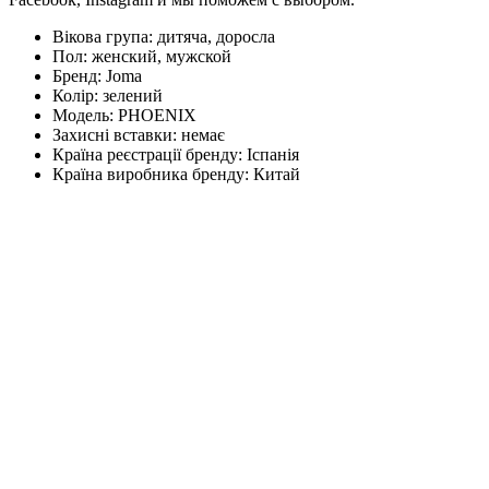
Вікова група:
дитяча, доросла
Пол:
женский, мужской
Бренд:
Joma
Колір:
зелений
Модель:
PHOENIX
Захисні вставки:
немає
Країна реєстрації бренду:
Іспанія
Країна виробника бренду:
Китай