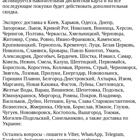
активируется накопительная дисконтная карта и на все
последующие покупки будет действовать дополнительная
скидка.
Экспресс доставка в Киев, Харьков, Одесса, Днепр,
Запорожье, Львов, Кривой Рог, Николаев, Винница, Херсон,
Чернигов, Полтава, Черкассы, Хмельницкий, Черновцы,
Житомир, Сумы, Ровно, Ивано-Франковск, Каменское,
Кропивницкий, Тернополь, Кременчуг, Луцк, Белая Церковь,
Никополь, Славянск, Бровары, Павло Конотоп, Умань,
Александрия, Дрогобыч, Бердичев, Шостка, Измаил, Самар,
Ковель, Нежин, Смела, Калуш, Шептицкий, Первомайск,
Борисполь, Коростень, Коломыя, Ирпень, Стрый, Черноморск,
Звягель, Лозовая, Прилуки, Енергодар, Нововолынск,
Горишни Плавни, Белгород-Днестровский, Ахтырка, Изюм,
Марганец, Новая Каховка, Фастов, Лубны, Светловодск,
Желтые Воды, Вараш, Вишневое, Шепетовка, Подольск,
Южноукраинск, Миргород, Ромны, Покров, Владимир,
Васильков, Дубно, Нетешин, Буча, Слава Староконстантинов,
Вознесенск, Жмеринка, Обухов, Борислав, Южное, Глухов,
Чугуев, Новояворовск, Костополь, Вышгород, Токмак,
Могилев-Подольский, Синельниково, а также доставка по
Украине.
Остались вопросы - пишите в Viber, WhatsApp, Telegram,
Facebook, Instagram и мы поможем с выбором.