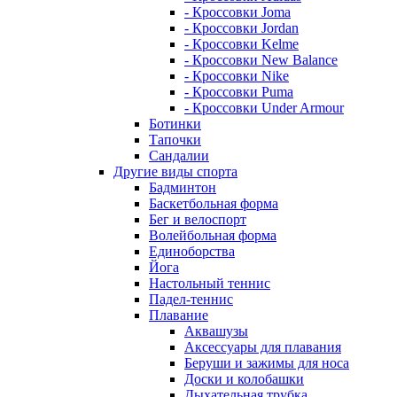
- Кроссовки Joma
- Кроссовки Jordan
- Кроссовки Kelme
- Кроссовки New Balance
- Кроссовки Nike
- Кроссовки Puma
- Кроссовки Under Armour
Ботинки
Тапочки
Сандалии
Другие виды спорта
Бадминтон
Баскетбольная форма
Бег и велоспорт
Волейбольная форма
Единоборства
Йога
Настольный теннис
Падел-теннис
Плавание
Аквашузы
Аксессуары для плавания
Беруши и зажимы для носа
Доски и колобашки
Дыхательная трубка