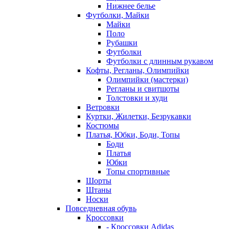
Нижнее белье
Футболки, Майки
Майки
Поло
Рубашки
Футболки
Футболки с длинным рукавом
Кофты, Регланы, Олимпийки
Олимпийки (мастерки)
Регланы и свитшоты
Толстовки и худи
Ветровки
Куртки, Жилетки, Безрукавки
Костюмы
Платья, Юбки, Боди, Топы
Боди
Платья
Юбки
Топы спортивные
Шорты
Штаны
Носки
Повседневная обувь
Кроссовки
- Кроссовки Adidas